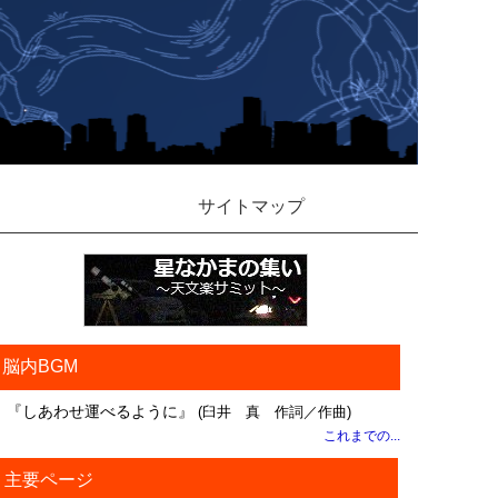
サイトマップ
脳内BGM
『しあわせ運べるように』
(臼井 真 作詞／作曲)
これまでの...
主要ページ