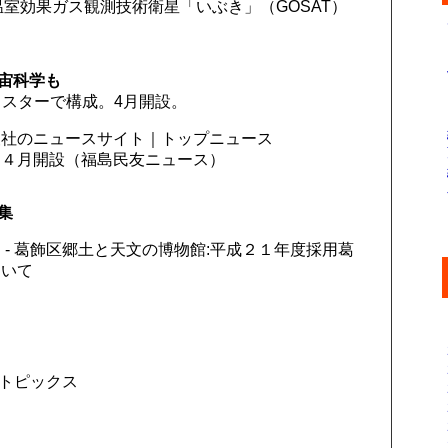
よる温室効果ガス観測技術衛星「いぶき」（GOSAT）
宙科学も
ラスターで構成。4月開設。
報社のニュースサイト｜トップニュース
、４月開設（福島民友ニュース）
集
- 葛飾区郷土と天文の博物館:平成２１年度採用葛
ついて
。
/ トピックス