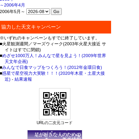
～2006年4月
2006年5月～
協力した天文キャンペーン
※いずれのキャンペーンもすでに終了しています。
■火星観測週間／マーズウィーク(2003年火星大接近 サ
イトはすでに閉鎖)
■
めざせ1000万人！みんなで星を見よう！(2009年世界
天文年企画)
■
みんなで日食マップをつくろう！(2012年金環日食)
■
惑星で星空視力大実験！！！(2020年木星・土星大接
近)
-
結果速報
URLの二次元コード