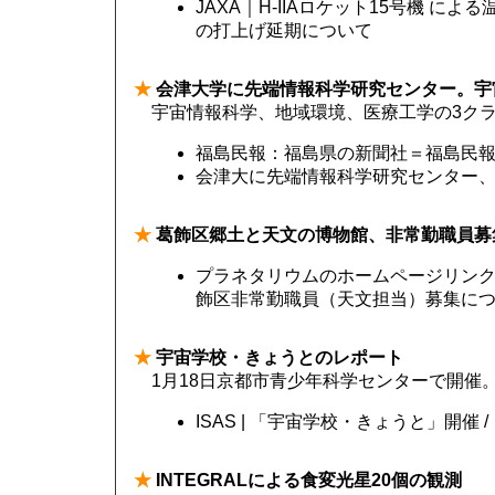
JAXA｜H-IIAロケット15号機 に
の打上げ延期について
★
会津大学に先端情報科学研究センター。宇
宇宙情報科学、地域環境、医療工学の3ク
福島民報：福島県の新聞社＝福島民
会津大に先端情報科学研究センター
★
葛飾区郷土と天文の博物館、非常勤職員募
プラネタリウムのホームページリンク 
飾区非常勤職員（天文担当）募集に
★
宇宙学校・きょうとのレポート
1月18日京都市青少年科学センターで開催
ISAS | 「宇宙学校・きょうと」開催 
★
INTEGRALによる食変光星20個の観測