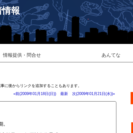
着情報
情報提供・問合せ
あんてな
記事に後からリンクを追加することもあります。
«前(2009年01月18日(日))
最新
次(2009年01月21日(水))»
期。