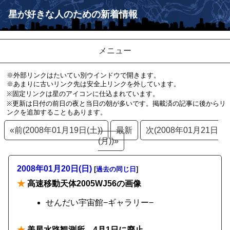
星が好きな人のための新着情報
メニュー
※外部リンクはたいてい別ウインドウで開きます。
※あまりに古いリンク先は安全上リンクを外しています。
※固定リンクは星のアイコンに仕込まれています。
※更新は日付の前日の夜と当日の朝が多いです。掲載済の記事に後からリ
ンクを追加することもあります。
«前(2008年01月19日(土))
最新
次(2008年01月21日
(月))»
2008年01月20日(日)
[
過去の同じ日
]
★
高速移動天体2005WJ56の画像
せんだい宇宙館−ギャラリー−
★
美星水路観測所、4月1日に廃止