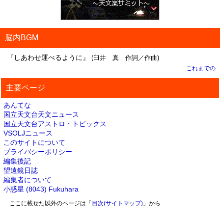
脳内BGM
『しあわせ運べるように』
(臼井 真 作詞／作曲)
これまでの...
主要ページ
あんてな
国立天文台天文ニュース
国立天文台アストロ・トピックス
VSOLJニュース
このサイトについて
プライバシーポリシー
編集後記
望遠鏡日誌
編集者について
小惑星 (8043) Fukuhara
ここに載せた以外のページは「
目次(サイトマップ)
」から