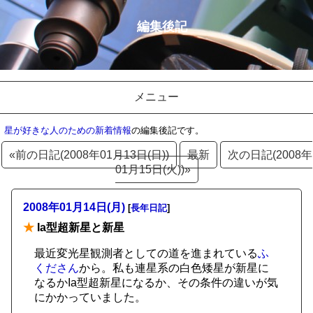
編集後記
メニュー
星が好きな人のための新着情報
の編集後記です。
«前の日記(2008年01月13日(日))
最新
次の日記(2008年
01月15日(火))»
2008年01月14日(月)
[
長年日記
]
★
Ia型超新星と新星
最近変光星観測者としての道を進まれている
ふ
くださん
から。私も連星系の白色矮星が新星に
なるかIa型超新星になるか、その条件の違いが気
にかかっていました。