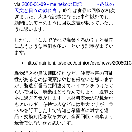
via
2008-01-09 - meinekoの日記 - 趣味の
天文と日々の戯れ言-
。昨年は食品の回収が相次
ぎました。大きな記事になった事件以外でも、
新聞には毎日のように回収広告が載っていたよ
うに思います。
しかし、「なんでそれで廃棄するの？」と疑問
に思うような事例も多い、という記事が出てい
ます。
http://mainichi.jp/select/opinion/eye/news/2008
異物混入や賞味期限切れなど、健康被害の可能
性があるものは廃棄はやむを得ないと思います
が、製造所番号に間違えてハイフンをつけたぐ
らいで回収、廃棄はどうなんでしょう。過剰反
応に過ぎる気がします。原材料表示の記載漏れ
もアレルギーを持つ人などには重大ですが、ラ
ベルを訂正した上で告知と希望者に対する返
品・交換対応を取る方が、全面回収・廃棄より
最善ではないかと思います。