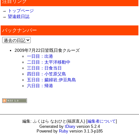
注目リンク
→
トップページ
→
望遠鏡日誌
バックナンバー
2009年7月22日皆既日食クルーズ
一日目：出港
二日目：太平洋移動中
三日目：日食当日
四日目：小笠原父島
五日目：孀婦岩,伊豆鳥島
六日目：帰港
編集: ふくはら なおひと(福原直人)
[
編集者について
]
Generated by
tDiary
version 5.2.4
Powered by
Ruby
version 3.1.3-p185