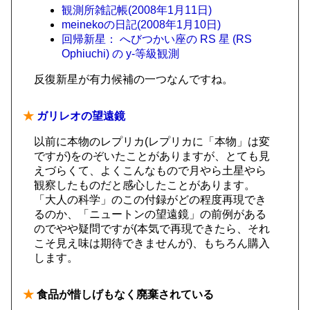
観測所雑記帳(2008年1月11日)
meinekoの日記(2008年1月10日)
回帰新星： へびつかい座の RS 星 (RS
Ophiuchi) の y-等級観測
反復新星が有力候補の一つなんですね。
★
ガリレオの望遠鏡
以前に本物のレプリカ(レプリカに「本物」は変
ですが)をのぞいたことがありますが、とても見
えづらくて、よくこんなもので月やら土星やら
観察したものだと感心したことがあります。
「大人の科学」のこの付録がどの程度再現でき
るのか、「ニュートンの望遠鏡」の前例がある
のでやや疑問ですが(本気で再現できたら、それ
こそ見え味は期待できませんが)、もちろん購入
します。
★
食品が惜しげもなく廃棄されている