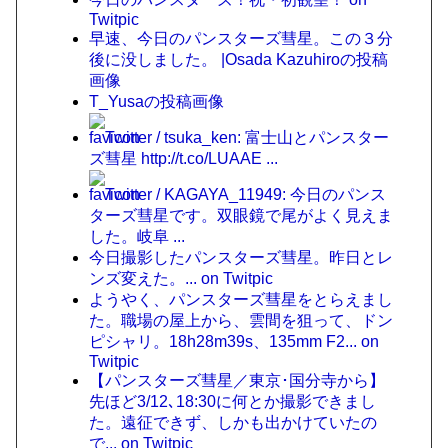
Twitpic
早速、今日のパンスターズ彗星。この３分
後に没しました。 |Osada Kazuhiroの投稿
画像
T_Yusaの投稿画像
Twitter / tsuka_ken: 富士山とパンスター
ズ彗星 http://t.co/LUAAE ...
Twitter / KAGAYA_11949: 今日のパンス
ターズ彗星です。双眼鏡で尾がよく見えま
した。岐阜 ...
今日撮影したパンスターズ彗星。昨日とレ
ンズ変えた。... on Twitpic
ようやく、パンスターズ彗星をとらえまし
た。職場の屋上から、雲間を狙って、ドン
ピシャリ。18h28m39s、135mm F2... on
Twitpic
【パンスターズ彗星／東京･国分寺から】
先ほど3/12､18:30に何とか撮影できまし
た。遠征できず、しかも出かけていたの
で... on Twitpic