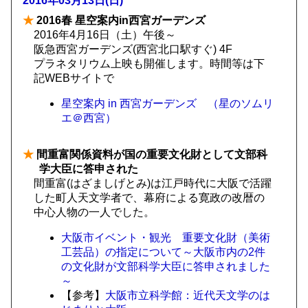
2016年03月13日(日)
★
2016春 星空案内in西宮ガーデンズ
2016年4月16日（土）午後～
阪急西宮ガーデンズ(西宮北口駅すぐ) 4F
プラネタリウム上映も開催します。時間等は下
記WEBサイトで
星空案内 in 西宮ガーデンズ （星のソムリ
エ＠西宮）
★
間重富関係資料が国の重要文化財として文部科
学大臣に答申された
間重富(はざましげとみ)は江戸時代に大阪で活躍
した町人天文学者で、幕府による寛政の改暦の
中心人物の一人でした。
大阪市イベント・観光 重要文化財（美術
工芸品）の指定について～大阪市内の2件
の文化財が文部科学大臣に答申されました
～
【参考】
大阪市立科学館：近代天文学のは