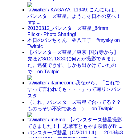
Twitter / KAGAYA_11949: こんにちは、
パンスターズ彗星。ようこそ日本の空へ！
http ...
20130312_パンスターズ彗星_84mm |
Flickr - Photo Sharing!
本日のパンちゃん ＠八王子 #mysky on
Twitpic
【パンスターズ彗星／東京･国分寺から】
先ほど3/12､18:30に何とか撮影できまし
た。遠征できず、しかも出かけていたの
で... on Twitpic
Twitter / itaimecom: 我ながら、「これで
すって言われても・・・」って写り＞パン
スタ ...
（これ、パンスターズ彗星で合ってる？？
ものっそい不安である…）... on Twitpic
Twitter / mi8mo: 【パンスターズ彗星撮影
できました！】 志摩市ともやま慕情が丘 ...
パンスターズ彗星（C/2011 L4） 2013年3