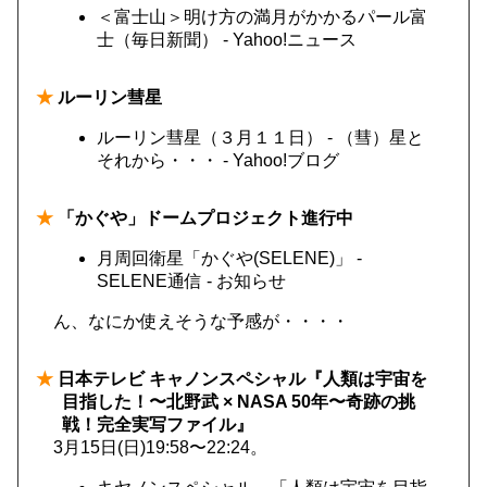
＜富士山＞明け方の満月がかかるパール富
士（毎日新聞） - Yahoo!ニュース
★
ルーリン彗星
ルーリン彗星（３月１１日） - （彗）星と
それから・・・ - Yahoo!ブログ
★
「かぐや」ドームプロジェクト進行中
月周回衛星「かぐや(SELENE)」 -
SELENE通信 - お知らせ
ん、なにか使えそうな予感が・・・・
★
日本テレビ キャノンスペシャル『人類は宇宙を
目指した！〜北野武 × NASA 50年〜奇跡の挑
戦！完全実写ファイル』
3月15日(日)19:58〜22:24。