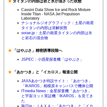
★
タイタンの内部は岩と氷が混ざった状態
Cassini Data Show Ice and Rock Mixture
Inside Titan - NASA Jet Propulsion
Laboratory
ナショナルジオグラフィック：土星の衛星
タイタンの内部は溶解状態
sorae.jp：土星の衛星タイタンの内部は氷
と岩石の混合物
★
「はやぶさ」精密誘導段階へ
JSPEC：小惑星探査機「はやぶさ」
★
「あかつき」と「イカロス」報道公開
JAXAあかつき特設サイト：「あかつき」
「IKAROS」相模原キャンパスで機体公開
ITmedia News：金星探査機「あかつき」
と宇宙ヨット実証機「IKAROS」を見てき
た
毎日jp：ＪＡＸＡ：「あかつき」と「イカ