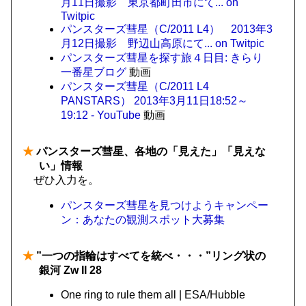
月11日撮影 東京都町田市にて... on
Twitpic
パンスターズ彗星（C/2011 L4） 2013年3
月12日撮影 野辺山高原にて... on Twitpic
パンスターズ彗星を探す旅４日目: きらり
一番星ブログ
動画
パンスターズ彗星（C/2011 L4
PANSTARS） 2013年3月11日18:52～
19:12 - YouTube
動画
★
パンスターズ彗星、各地の「見えた」「見えな
い」情報
ぜひ入力を。
パンスターズ彗星を見つけようキャンペー
ン：あなたの観測スポット大募集
★
”一つの指輪はすべてを統べ・・・”リング状の
銀河 Zw II 28
One ring to rule them all | ESA/Hubble