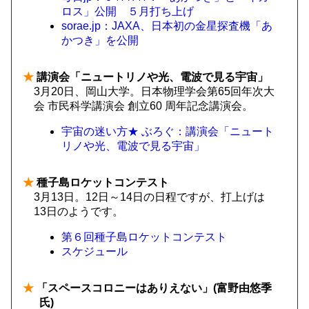
ロス」公開 ５月打ち上げ
sorae.jp：JAXA、日本初の金星探査機「あ
かつき」を公開
★
講演会「ニュートリノや光、電波で見る宇宙」
3月20日、岡山大学。日本物理学会第65回年次大
会 市民科学講演会 創立60 周年記念講演会。
宇宙の迷い方★ ぶろぐ：講演会「ニュート
リノや光、電波で見る宇宙」
★
種子島ロケットコンテスト
3月13日。12日～14日の日程ですが、打上げは
13日のようです。
第６回種子島ロケットコンテスト
スケジュール
★
「スペースコロニーはありえない」(富野由悠季
氏)