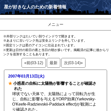
星が好きな人のための新着情報
メニュー
※外部リンクはたいてい別ウインドウで開きます。
※あまりに古いリンク先は安全上リンクを外しています。
※固定リンクは星のアイコンに仕込まれています。
※更新は日付の前日の夜と当日の朝が多いです。掲載済の記事に後からリ
ンクを追加することもあります。
«前(03-12)
最新
次(03-14)»
2007年03月13日(火)
★
小惑星の自転に太陽熱が影響することが確認さ
れた
球状でない天体で、太陽熱によって回転力が生
じ、自転に影響を与えるYORP効果(Yarkovsky-
O'Keefe-Radzievskii-Paddack effect)が観測によ
り確認された。