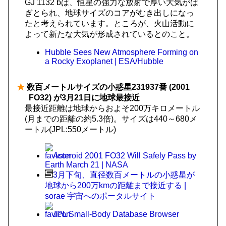
GJ 1132 bは、恒星の強力な放射で厚い大気がは
ぎとられ、地球サイズのコアがむき出しになっ
たと考えられています。ところが、火山活動に
よって新たな大気が形成されているとのこと。
Hubble Sees New Atmosphere Forming on
a Rocky Exoplanet | ESA/Hubble
★
数百メートルサイズの小惑星231937番 (2001
FO32) が3月21日に地球最接近
最接近距離は地球からおよそ200万キロメートル
(月までの距離の約5.3倍)。サイズは440～680メ
ートル(JPL:550メートル)
Asteroid 2001 FO32 Will Safely Pass by
Earth March 21 | NASA
3月下旬、直径数百メートルの小惑星が
地球から200万kmの距離まで接近する |
sorae 宇宙へのポータルサイト
JPL Small-Body Database Browser