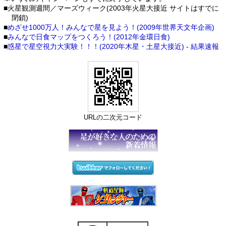
■火星観測週間／マーズウィーク(2003年火星大接近 サイトはすでに
閉鎖)
■
めざせ1000万人！みんなで星を見よう！(2009年世界天文年企画)
■
みんなで日食マップをつくろう！(2012年金環日食)
■
惑星で星空視力大実験！！！(2020年木星・土星大接近)
-
結果速報
URLの二次元コード