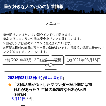
星が好きな人のための新着情報
メニュー
※外部リンクはたいてい別ウインドウで開きます。
※あまりに古いリンク先は安全上リンクを外しています。
※固定リンクは星のアイコンに仕込まれています。
※更新は日付の前日の夜と当日の朝が多いです。掲載済の記事に後からリ
ンクを追加することもあります。
«前(2021年03月12日(金))
最新
次(2021年03月16日
(火))»
2021年03月13日(土)
[
過去の同じ日
]
★
「太陽活動が低下したマウンダー極小期には前
触れがあった？ 年輪の高精度な分析が示唆」
(sorae)
3月11日
の件。