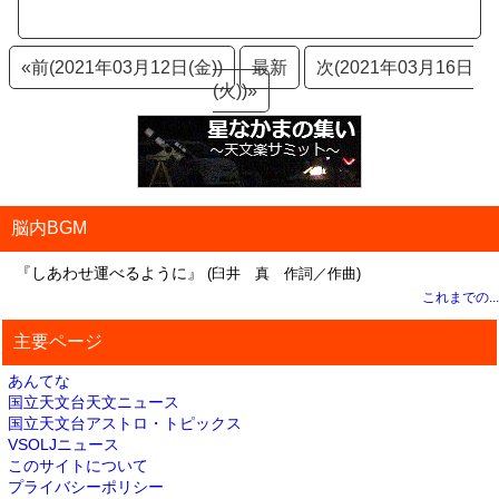
«前(2021年03月12日(金))
最新
次(2021年03月16日
(火))»
脳内BGM
『しあわせ運べるように』
(臼井 真 作詞／作曲)
これまでの...
主要ページ
あんてな
国立天文台天文ニュース
国立天文台アストロ・トピックス
VSOLJニュース
このサイトについて
プライバシーポリシー