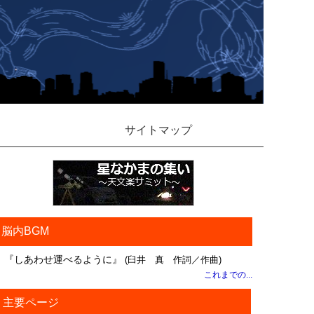
サイトマップ
脳内BGM
『しあわせ運べるように』
(臼井 真 作詞／作曲)
これまでの...
主要ページ