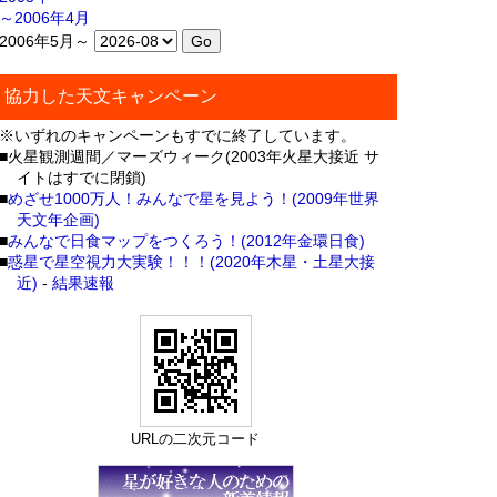
～2006年4月
2006年5月～
協力した天文キャンペーン
※いずれのキャンペーンもすでに終了しています。
■火星観測週間／マーズウィーク(2003年火星大接近 サ
イトはすでに閉鎖)
■
めざせ1000万人！みんなで星を見よう！(2009年世界
天文年企画)
■
みんなで日食マップをつくろう！(2012年金環日食)
■
惑星で星空視力大実験！！！(2020年木星・土星大接
近)
-
結果速報
URLの二次元コード