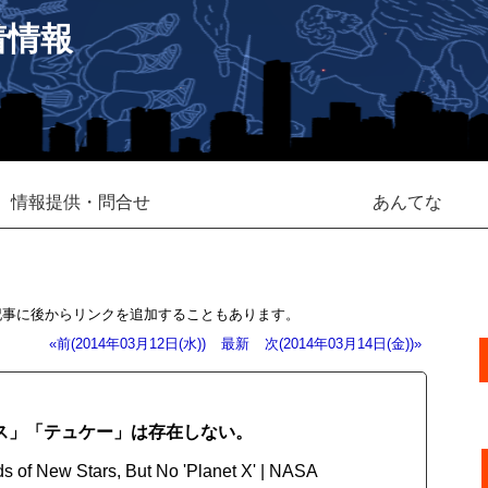
着情報
情報提供・問合せ
あんてな
記事に後からリンクを追加することもあります。
«前(2014年03月12日(水))
最新
次(2014年03月14日(金))»
ス」「テュケー」は存在しない。
of New Stars, But No 'Planet X' | NASA