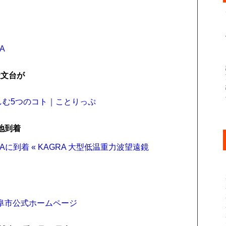
A
天文台が
しむ5つのコト｜ことりっぷ
地到着
に到着 « KAGRA 大型低温重力波望遠鏡
岐阜市公式ホームページ