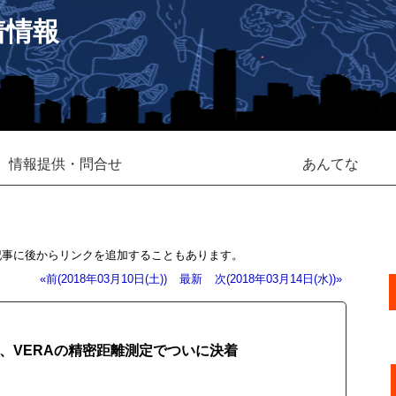
着情報
情報提供・問合せ
あんてな
記事に後からリンクを追加することもあります。
«前(2018年03月10日(土))
最新
次(2018年03月14日(水))»
争が、VERAの精密距離測定でついに決着