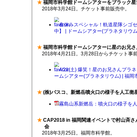
★
福岡市科学館ドームシアターをブラック星
2018年3月24日。チケット事前販売中。
春休みスペシャル！軌道星隊シゴセ
中】 | ドームシアター(プラネタリウム)
★
福岡市科学館ドームシアターに星のお兄さ
2018年4月21日。3月28日からチケット事
4/21(土) 爆笑！星のお兄さんプラネ
ームシアター(プラネタリウム) | 福
★
(株)パスコ、新燃岳噴火口の様子を人工衛
霧島山系新燃岳：噴火口の様子を人工衛星画
★
CAP2018 in 福岡関連イベントで村山
会
2018年3月25日。福岡市科学館。