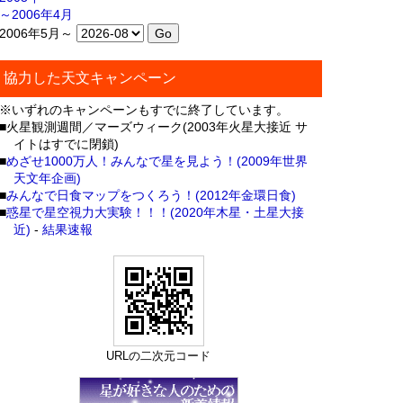
～2006年4月
2006年5月～
協力した天文キャンペーン
※いずれのキャンペーンもすでに終了しています。
■火星観測週間／マーズウィーク(2003年火星大接近 サ
イトはすでに閉鎖)
■
めざせ1000万人！みんなで星を見よう！(2009年世界
天文年企画)
■
みんなで日食マップをつくろう！(2012年金環日食)
■
惑星で星空視力大実験！！！(2020年木星・土星大接
近)
-
結果速報
URLの二次元コード