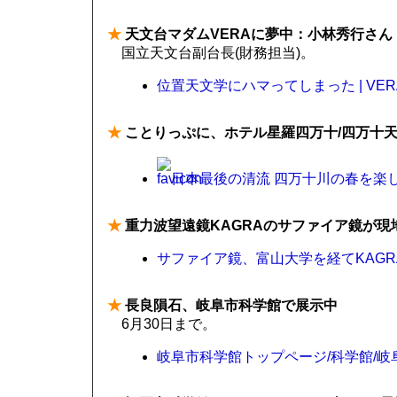
★
天文台マダムVERAに夢中：小林秀行さん
国立天文台副台長(財務担当)。
位置天文学にハマってしまった | VER
★
ことりっぷに、ホテル星羅四万十/四万十
日本最後の清流 四万十川の春を楽
★
重力波望遠鏡KAGRAのサファイア鏡が現
サファイア鏡、富山大学を経てKAGRA
★
長良隕石、岐阜市科学館で展示中
6月30日まで。
岐阜市科学館トップページ/科学館/