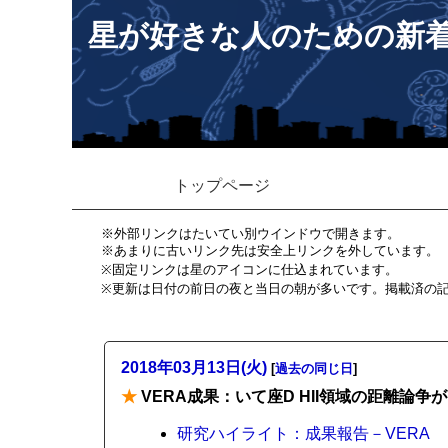
星が好きな人のための新
トップページ
※外部リンクはたいてい別ウインドウで開きます。
※あまりに古いリンク先は安全上リンクを外しています。
※固定リンクは星のアイコンに仕込まれています。
※更新は日付の前日の夜と当日の朝が多いです。掲載済の
2018年03月13日(火)
[
過去の同じ日
]
★
VERA成果：いて座D HII領域の距離論
研究ハイライト：成果報告－VERA