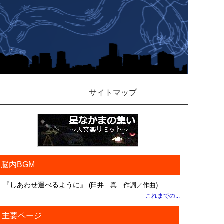
サイトマップ
脳内BGM
『しあわせ運べるように』
(臼井 真 作詞／作曲)
これまでの...
主要ページ