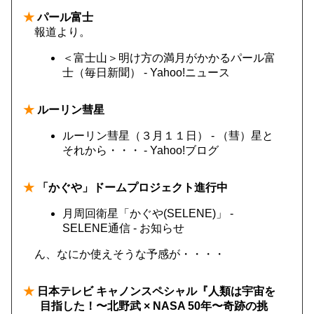
★
パール富士
報道より。
＜富士山＞明け方の満月がかかるパール富
士（毎日新聞） - Yahoo!ニュース
★
ルーリン彗星
ルーリン彗星（３月１１日） - （彗）星と
それから・・・ - Yahoo!ブログ
★
「かぐや」ドームプロジェクト進行中
月周回衛星「かぐや(SELENE)」 -
SELENE通信 - お知らせ
ん、なにか使えそうな予感が・・・・
★
日本テレビ キャノンスペシャル『人類は宇宙を
目指した！〜北野武 × NASA 50年〜奇跡の挑