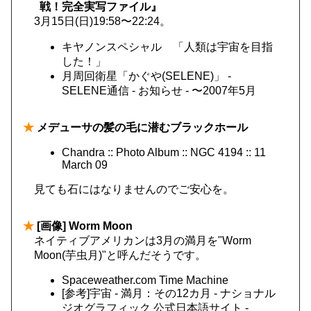
戦！完全実写ファイル』
3月15日(日)19:58〜22:24。
キヤノンスペシャル 「人類は宇宙を目指
した！」
月周回衛星「かぐや(SELENE)」 -
SELENE通信 - お知らせ - 〜2007年5月
★
メデューサの髪の毛に潜むブラックホール
Chandra :: Photo Album :: NGC 4194 :: 11
March 09
見ても石にはなりませんのでご安心を。
★
[画像] Worm Moon
ネイティブアメリカンは3月の満月を"Worm
Moon(芋虫月)"と呼んだそうです。
Spaceweather.com Time Machine
[参考]宇宙 - 満月：その12カ月 - ナショナル
ジオグラフィック 公式日本語サイト -