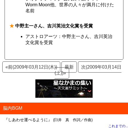
Worm Moon他、世界の人々が満月に付けた
名前
★
中野主一さん、吉川英治文化賞を受賞
アストロアーツ：中野主一さん、吉川英治
文化賞を受賞
«前(2009年03月12日(木))
最新
次(2009年03月14日
(土))»
脳内BGM
『しあわせ運べるように』
(臼井 真 作詞／作曲)
これまでの...