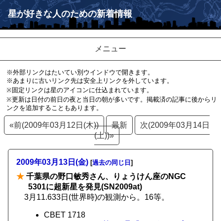
星が好きな人のための新着情報
メニュー
※外部リンクはたいてい別ウインドウで開きます。
※あまりに古いリンク先は安全上リンクを外しています。
※固定リンクは星のアイコンに仕込まれています。
※更新は日付の前日の夜と当日の朝が多いです。掲載済の記事に後からリ
ンクを追加することもあります。
«前(2009年03月12日(木))
最新
次(2009年03月14日
(土))»
2009年03月13日(金)
[
過去の同じ日
]
★
千葉県の野口敏秀さん、りょうけん座のNGC
5301に超新星を発見(SN2009at)
3月11.633日(世界時)の観測から。16等。
CBET 1718