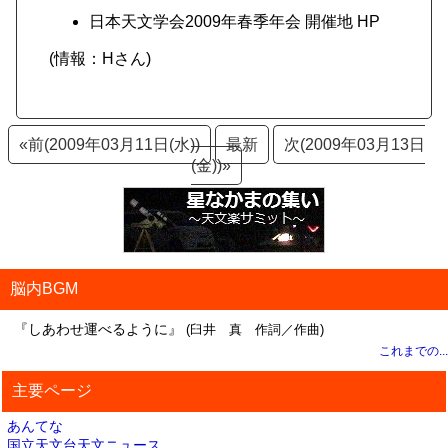
日本天文学会2009年春季年会 開催地 HP
(情報：Hさん)
«前(2009年03月11日(水))
最新
次(2009年03月13日
(金))»
脳内BGM
『しあわせ運べるように』
(臼井 真 作詞／作曲)
これまでの...
主要ページ
あんてな
国立天文台天文ニュース