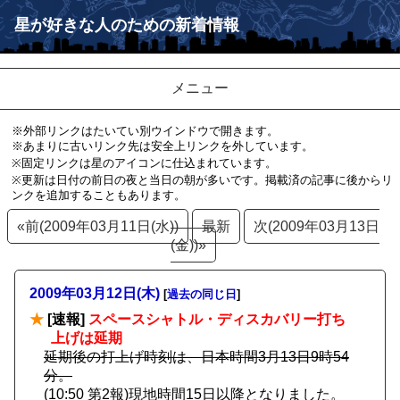
星が好きな人のための新着情報
メニュー
※外部リンクはたいてい別ウインドウで開きます。
※あまりに古いリンク先は安全上リンクを外しています。
※固定リンクは星のアイコンに仕込まれています。
※更新は日付の前日の夜と当日の朝が多いです。掲載済の記事に後からリ
ンクを追加することもあります。
«前(2009年03月11日(水))
最新
次(2009年03月13日
(金))»
2009年03月12日(木)
[
過去の同じ日
]
★
[速報]
スペースシャトル・ディスカバリー打ち
上げは延期
延期後の打上げ時刻は、日本時間3月13日9時54
分。
(10:50 第2報)現地時間15日以降となりました。