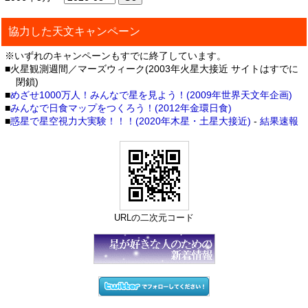
協力した天文キャンペーン
※いずれのキャンペーンもすでに終了しています。
■火星観測週間／マーズウィーク(2003年火星大接近 サイトはすでに
閉鎖)
■
めざせ1000万人！みんなで星を見よう！(2009年世界天文年企画)
■
みんなで日食マップをつくろう！(2012年金環日食)
■
惑星で星空視力大実験！！！(2020年木星・土星大接近)
-
結果速報
URLの二次元コード