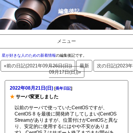
編集後記
メニュー
星が好きな人のための新着情報
の編集後記です。
«前の日記(2021年09月26日(日))
最新
次の日記(2023年
09月17日(日))»
2022年08月21日(日)
[
長年日記
]
★
サーバ変更しました
以前のサーバで使っていたCentOSですが、
CentOS 8 を最後に開発終了してしまい(CentOS
Streamがありますが、位置付けがCentOSと異な
り、安定的に使用するにはやや不安がありま
す)、CentOS 7 はサポート終了までまだ間があ