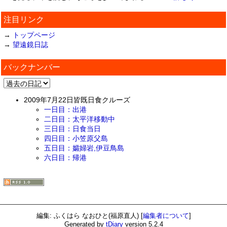
注目リンク
→
トップページ
→
望遠鏡日誌
バックナンバー
2009年7月22日皆既日食クルーズ
一日目：出港
二日目：太平洋移動中
三日目：日食当日
四日目：小笠原父島
五日目：孀婦岩,伊豆鳥島
六日目：帰港
編集: ふくはら なおひと(福原直人)
[
編集者について
]
Generated by
tDiary
version 5.2.4