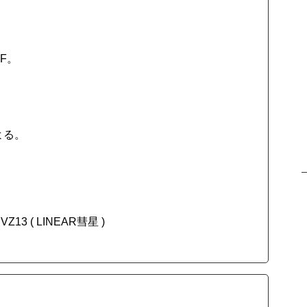
F。
よる。
13 ( LINEAR彗星 )