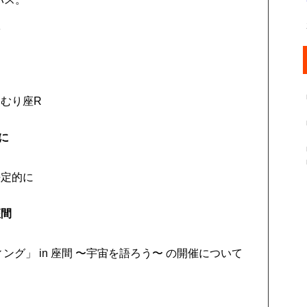
室
むり座R
に
。
決定的に
座間
ィング」 in 座間 〜宇宙を語ろう〜 の開催について