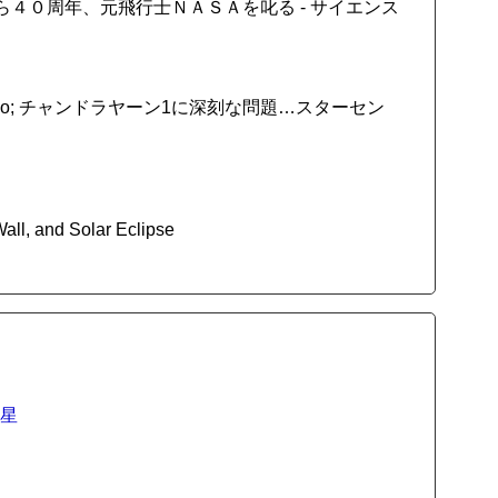
陸から４０周年、元飛行士ＮＡＳＡを叱る - サイエンス
uo; チャンドラヤーン1に深刻な問題…スターセン
all, and Solar Eclipse
惑星