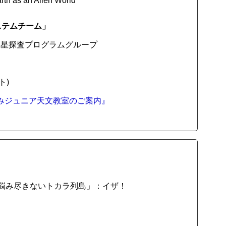
th as an Alien World
ステムチーム」
惑星探査プログラムグループ
ト)
夏休みジュニア天文教室のご案内』
…悩み尽きないトカラ列島」：イザ！