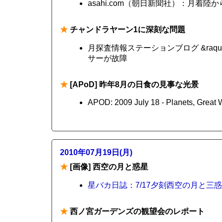
asahi.com（朝日新聞社）：月着
★
チャンドラヤーン1に深刻な問題
月探査情報ステーションブログ &raq
サーが故障
★
[APoD] 昨年8月の日食の見事な光景
APOD: 2009 July 18 - Planets, Great W
2010年07月19日(月)
★
[画像] 西空の月と惑星
星バカ日誌：7/17夕刻西空の月と三
★
西ノ宮ガーデンズの観望会のレポート