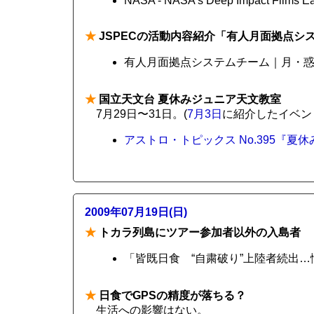
NASA - NASA's Deep Impact Films Ear
★
JSPECの活動内容紹介「有人月面拠点シ
有人月面拠点システムチーム｜月・
★
国立天文台 夏休みジュニア天文教室
7月29日〜31日。(
7月3日
に紹介したイベン
アストロ・トピックス No.395『
2009年07月19日(日)
★
トカラ列島にツアー参加者以外の入島者
「皆既日食 “自粛破り”上陸者続出
★
日食でGPSの精度が落ちる？
生活への影響はない。