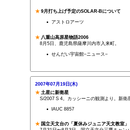
★
9月打ち上げ予定のSOLAR-Bについて
アストロアーツ
★
八重山高原星物語2006
8月5日、鹿児島県薩摩川内市入来町。
せんだい宇宙館−ニュース−
2007年07月19日(木)
★
土星に新衛星
S/2007 S 4。カッシーニの観測より。新衛星
IAUC 8857
★
国立天文台の「夏休みジュニア天文教室」
7月31日〜8月3日。国立天文台三鷹キャン