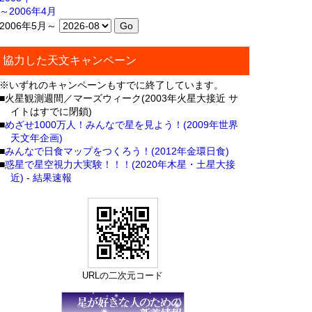
～2006年4月
2006年5月～
協力した天文キャンペーン
※いずれのキャンペーンもすでに終了しています。
■火星観測週間／マーズウィーク(2003年火星大接近 サ
イトはすでに閉鎖)
■
めざせ1000万人！みんなで星を見よう！(2009年世界
天文年企画)
■
みんなで日食マップをつくろう！(2012年金環日食)
■
惑星で星空視力大実験！！！(2020年木星・土星大接
近)
-
結果速報
URLの二次元コード