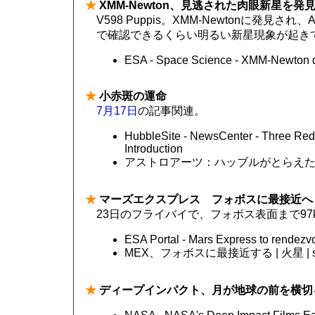
★
XMM-Newton、見逃された肉眼新星を発
V598 Puppis。XMM-Newtonに発見
で確認できるくらい明るい新星現象が起き
ESA - Space Science - XMM-Newton di
★
小赤斑の運命
7月17日
の記事関連。
HubbleSite - NewsCenter - Three Red S
Introduction
アストロアーツ：ハッブルがとらえ
★
マーズエクスプレス フォボスに最接近へ
23日のフライバイで、フォボス表面まで9
ESA Portal - Mars Express to rendezv
MEX、フォボスに最接近する | 火星 | sor
★
ディープインパクト、月が地球の前を横切