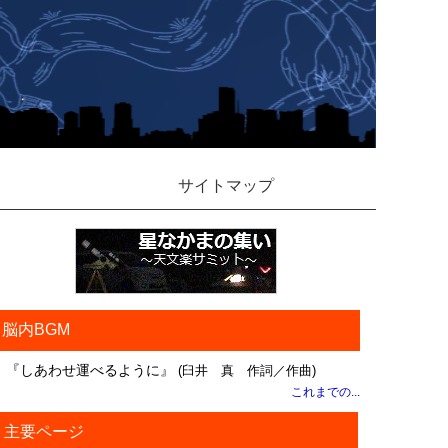
サイトマップ
脳内BGM
『しあわせ運べるように』
(臼井 真 作詞／作曲)
これまでの...
主要ページ