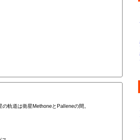
の軌道は衛星MethoneとPalleneの間。
パス。