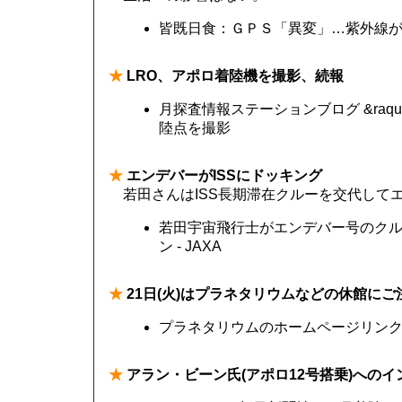
皆既日食：ＧＰＳ「異変」…紫外線が急
★
LRO、アポロ着陸機を撮影、続報
月探査情報ステーションブログ &raq
陸点を撮影
★
エンデバーがISSにドッキング
若田さんはISS長期滞在クルーを交代して
若田宇宙飛行士がエンデバー号のクルーに
ン - JAXA
★
21日(火)はプラネタリウムなどの休館に
プラネタリウムのホームページリンク 
★
アラン・ビーン氏(アポロ12号搭乗)へのイ