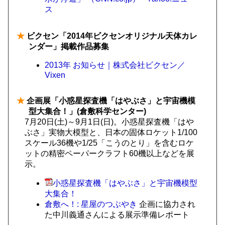
ス
★
ビクセン「2014年ビクセンオリジナル天体カレ
ンダー」掲載作品募集
2013年 お知らせ｜株式会社ビクセン／
Vixen
★
企画展「小惑星探査機「はやぶさ」と宇宙機模
型大集合！」(倉敷科学センター)
7月20日(土)～9月1日(日)。小惑星探査機「はや
ぶさ」実物大模型と、日本の固体ロケット1/100
スケール36機や1/25「こうのとり」を含むロケ
ットの精密ペーパークラフト60機以上などを展
示。
小惑星探査機「はやぶさ」と宇宙機模型
大集合！
倉敷へ！: 星屋のつぶやき
企画に協力され
た中川義通さんによる展示準備レポート