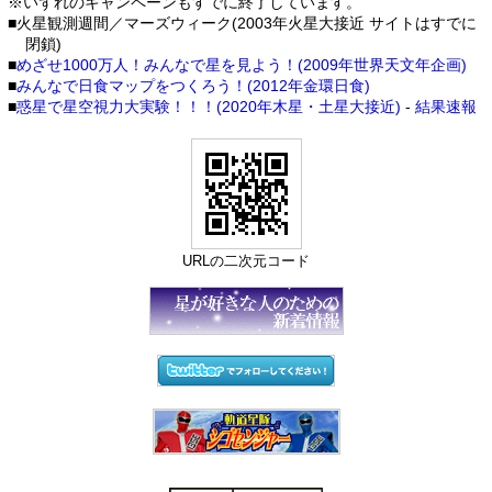
※いずれのキャンペーンもすでに終了しています。
■火星観測週間／マーズウィーク(2003年火星大接近 サイトはすでに
閉鎖)
■
めざせ1000万人！みんなで星を見よう！(2009年世界天文年企画)
■
みんなで日食マップをつくろう！(2012年金環日食)
■
惑星で星空視力大実験！！！(2020年木星・土星大接近)
-
結果速報
URLの二次元コード