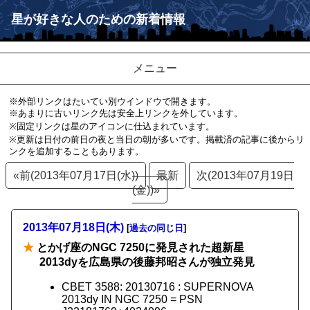
星が好きな人のための新着情報
メニュー
※外部リンクはたいてい別ウインドウで開きます。
※あまりに古いリンク先は安全上リンクを外しています。
※固定リンクは星のアイコンに仕込まれています。
※更新は日付の前日の夜と当日の朝が多いです。掲載済の記事に後からリ
ンクを追加することもあります。
«前(2013年07月17日(水))
最新
次(2013年07月19日
(金))»
2013年07月18日(木)
[
過去の同じ日
]
★
とかげ座のNGC 7250に発見された超新星
2013dyを広島県の後藤邦昭さんが独立発見
CBET 3588: 20130716 : SUPERNOVA
2013dy IN NGC 7250 = PSN