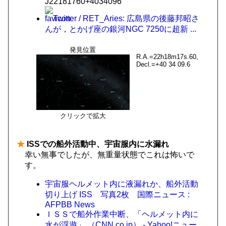
J22181760+4034096
Twitter / RET_Aries: 広島県の後藤邦昭さ
んが，とかげ座の銀河NGC 7250に超新 ...
発見位置
R.A.=22h18m17s.60,
Decl.=+40 34 09.6
クリックで拡大
★
ISSでの船外活動中、宇宙服内に水漏れ
幸い無事でしたが、無重量状態でこれは怖いで
す。
宇宙服ヘルメット内に液漏れか、船外活動
切り上げ ISS 写真2枚 国際ニュース :
AFPBB News
ＩＳＳで船外作業中断、「ヘルメット内に
水が浮遊」 （CNN.co.jp） - Yahoo!ニュー