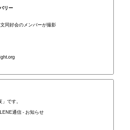
バリー
報
石天文同好会のメンバーが撮影
t.org
の夜」です。
LENE通信 - お知らせ