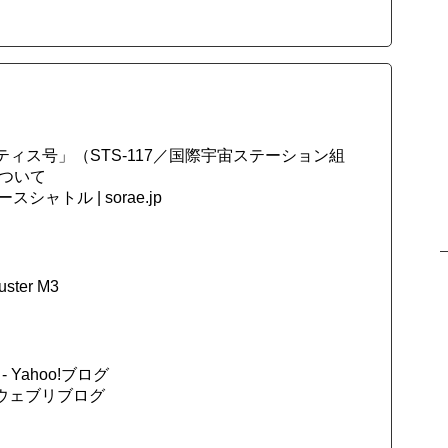
ティス号」（STS-117／国際宇宙ステーション組
について
ャトル | sorae.jp
uster M3
Yahoo!ブログ
ウェブリブログ