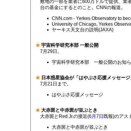
敷地の一部を業者に800万ドルで提供、業
台の基金にするとのこと。CNNの報道。
CNN.com - Yerkes Observatory to beco
University of Chicago, Yerkes Observa
ヤーキス天文台の説明(JAXA)
★
宇宙科学研究本部 一般公開
7月29日。
宇宙科学研究本部 一般公開のお知
★
日本惑星協会が「はやぶさ応援メッセージ
7月21日まで。
はやぶさ応援メッセージ
★
大赤斑と中赤斑が並ぶとき
大赤斑とRed Jr.の接近(
6月7日
既報)のアス
大赤斑と中赤斑が並ぶとき