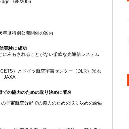
Edge - 6/8/2006
06年度特別公開開催の案内
信実験に成功
どに左右されることがない柔軟な光通信システム
CETS）とドイツ航空宇宙センター（DLR）光地
JAXA
分野での協力のための取り決めに署名
I）との宇宙航空分野での協力のための取り決めの締結