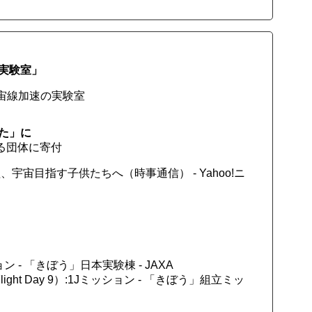
実験室」
宇宙線加速の実験室
た」に
る団体に寄付
宙目指す子供たちへ（時事通信） - Yahoo!ニ
 - 「きぼう」日本実験棟 - JAXA
ght Day 9）:1Jミッション - 「きぼう」組立ミッ