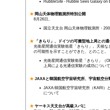
HubbleSite - Hubble Sees Galaxy on 
★
岡山天体物理観測所特別公開
8月26日。
国立天文台 岡山天体物理観測所・20
★
「きらり」、ドイツの可搬型地上局との通
光衛星間通信実験衛星「きらり」。天候な
の可能性を示すことができた、とのこと。
光衛星間通信実験衛星「きらり」（OI
上局による光通信実験の成功について | 
★
JAXAと韓国航空宇宙研究所、宇宙航空
JAXA:韓国航空宇宙研究所（KAR
について
★
ヤーキス天文台が高級スパに