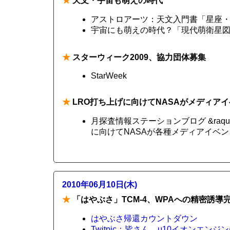
★
天文・宇宙も萌えの時代
アストロアーツ：天文入門書「星座・
宇宙にも萌えの時代？「現代萌衛星図鑑」発売 
★
スターウィーク2009、協力団体募集
StarWeek
★
LRO打ち上げに向けてNASAがメディア
月探査情報ステーションブログ &raq
に向けてNASAが各種メディアイベ
2010年06月10日(木)
★
「はやぶさ」TCM-4、WPAへの精密誘
はやぶさ帰還カウントダウン
Twitpic：皆さん，μ10イオンエン