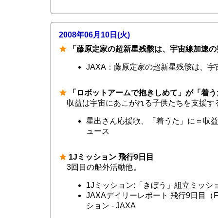
2008年06月10日(火)
★
「藤原定家の超新星残骸は、宇宙線加速の
JAXA：藤原定家の超新星残骸は、
★
「ロボットアームで抱きしめて」が「着う
収益は宇宙にあこがれる子供たちを支援す
星出さん応援歌、「着うた」に＝収益、宇
ュース
★
1Jミッション 飛行9日目
3回目の船外活動他。
1Jミッション:「きぼう」組立ミッション
JAXAデイリーレポート 飛行9日目（Fli
ション - JAXA