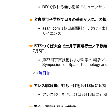
DIYで作れる極小衛星『キューブサット』、N
★
名古屋市科学館で日食の番組が人気、の報
asahi.com（朝日新聞社）：欠け
サイエンス
★
ISTSつくば大会で土井宇宙飛行士／平原
7月5日。
第27回宇宙技術および科学の国際シンポジウム
Symposium on Space Technology and
via
毎日.jp
★
アレスI試験機、打ち上げを9月18日に延期
アレスI-X、打ち上げは9月18日に延期 | アレ