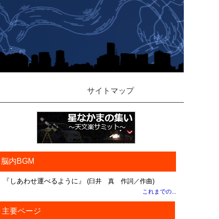
サイトマップ
脳内BGM
『しあわせ運べるように』
(臼井 真 作詞／作曲)
これまでの...
主要ページ