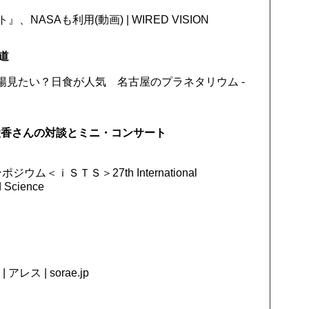
ASAも利用(動画) | WIRED VISION
道
る太陽見たい？日食が人気 名古屋のプラネタリウム -
綾香さんの対談とミニ・コンサート
＜ｉＳＴＳ＞27th International
 Science
ス | sorae.jp