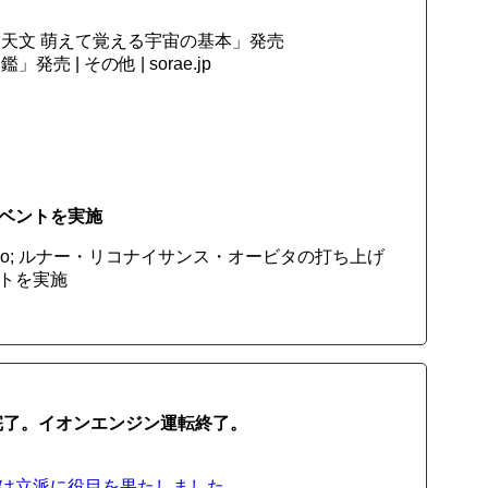
天文 萌えて覚える宇宙の基本」発売
| その他 | sorae.jp
イベントを実施
uo; ルナー・リコナイサンス・オービタの打ち上げ
ントを実施
導完了。イオンエンジン運転終了。
ジンは立派に役目を果たしました。...