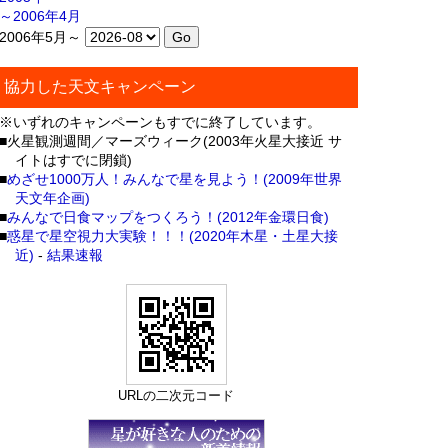
～2006年4月
2006年5月～
協力した天文キャンペーン
※いずれのキャンペーンもすでに終了しています。
■火星観測週間／マーズウィーク(2003年火星大接近 サ
イトはすでに閉鎖)
■
めざせ1000万人！みんなで星を見よう！(2009年世界
天文年企画)
■
みんなで日食マップをつくろう！(2012年金環日食)
■
惑星で星空視力大実験！！！(2020年木星・土星大接
近)
-
結果速報
URLの二次元コード