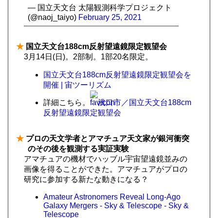
— 国立天文台 太陽観測科学プロジェクト
(@naoj_taiyo)
February 25, 2021
★
国立天文台188cm反射望遠鏡限定観望会
3月14日(日)。2部制。1部20名限定。
国立天文台188cm反射望遠鏡限定観望会を
開催 | 宙ツーリズム
詳細こちら。
浅口市／国立天文台188cm
反射望遠鏡限定観望会
★
プロの天文学者とアマチュア天文家が銀河衝突
のその後を観測する実証実験
アマチュアの機材でハッブル宇宙望遠鏡並みの
画像を得ることができた。アマチュアがプロの
研究に参加する新たな動きになる？
Amateur Astronomers Reveal Long-Ago
Galaxy Mergers - Sky & Telescope - Sky &
Telescope