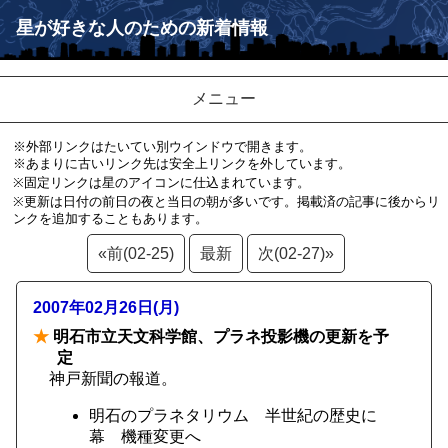
星が好きな人のための新着情報
メニュー
※外部リンクはたいてい別ウインドウで開きます。
※あまりに古いリンク先は安全上リンクを外しています。
※固定リンクは星のアイコンに仕込まれています。
※更新は日付の前日の夜と当日の朝が多いです。掲載済の記事に後からリ
ンクを追加することもあります。
«前(02-25)
最新
次(02-27)»
2007年02月26日(月)
★
明石市立天文科学館、プラネ投影機の更新を予
定
神戸新聞の報道。
明石のプラネタリウム 半世紀の歴史に
幕 機種変更へ