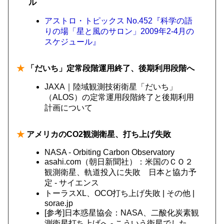
ル
アストロ・トピックス No.452『科学の語
りの場「星と風のサロン」2009年2-4月の
スケジュール』
★
「だいち」定常段階運用終了、後期利用段階へ
JAXA｜陸域観測技術衛星「だいち」
（ALOS）の定常運用段階終了と後期利用
計画について
★
アメリカのCO2観測衛星、打ち上げ失敗
NASA - Orbiting Carbon Observatory
asahi.com（朝日新聞社）：米国のＣＯ２
観測衛星、軌道投入に失敗 日本と協力予
定 - サイエンス
トーラスXL、OCO打ち上げ失敗 | その他 |
sorae.jp
[参考]日本惑星協会：NASA、二酸化炭素観
測衛星打ち上げへ - こういう衛星でした。