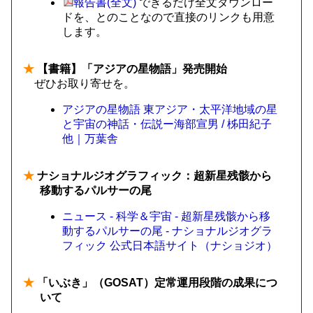
報告書(全文)
できるだけ全文ダウンロー
ドを、とのことなので直接のリンクも用意
します。
★
【書籍】「アジアの星物語」発売開始
ぜひお取り寄せを。
アジアの星物語 東アジア・太平洋地域の星
と宇宙の神話・伝説ー海部宣男 / 柹田紀子
他｜万葉舎
★
ナショナルジオグラフィック：超新星残骸から
移動するパルサーの尾
ニュース - 科学＆宇宙 - 超新星残骸から移
動するパルサーの尾 - ナショナルジオグラ
フィック 公式日本語サイト（ナショジオ）
★
「いぶき」（GOSAT）定常運用段階の成果につ
いて