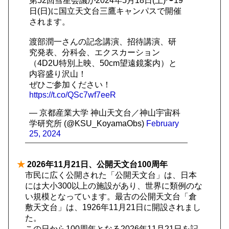
第52回彗星会議が2024年5月18日(土)〜19
日(日)に国立天文台三鷹キャンパスで開催
されます。
渡部潤一さんの記念講演、招待講演、研
究発表、分科会、エクスカーション
（4D2U特別上映、50cm望遠鏡案内）と
内容盛り沢山！
ぜひご参加ください！
https://t.co/QSc7wf7eeR
— 京都産業大学 神山天文台／神山宇宙科
学研究所 (@KSU_KoyamaObs)
February
25, 2024
★
2026年11月21日、公開天文台100周年
市民に広く公開された「公開天文台」は、日本
には大小300以上の施設があり、世界に類例のな
い規模となっています。最古の公開天文台「倉
敷天文台」は、1926年11月21日に開設されまし
た。
この日から100周年となる2026年11月21日を記