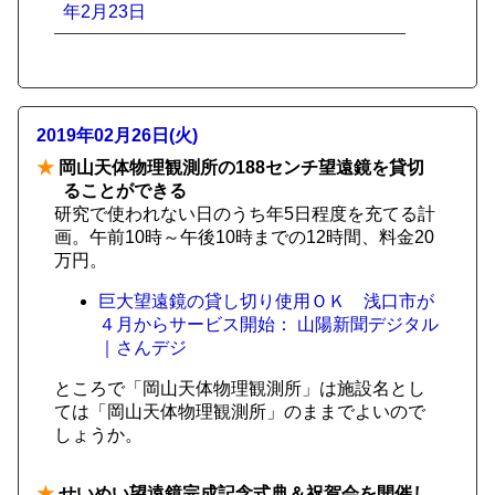
年2月23日
2019年02月26日(火)
★
岡山天体物理観測所の188センチ望遠鏡を貸切
ることができる
研究で使われない日のうち年5日程度を充てる計
画。午前10時～午後10時までの12時間、料金20
万円。
巨大望遠鏡の貸し切り使用ＯＫ 浅口市が
４月からサービス開始： 山陽新聞デジタル
｜さんデジ
ところで「岡山天体物理観測所」は施設名とし
ては「岡山天体物理観測所」のままでよいので
しょうか。
★
せいめい望遠鏡完成記念式典＆祝賀会を開催し