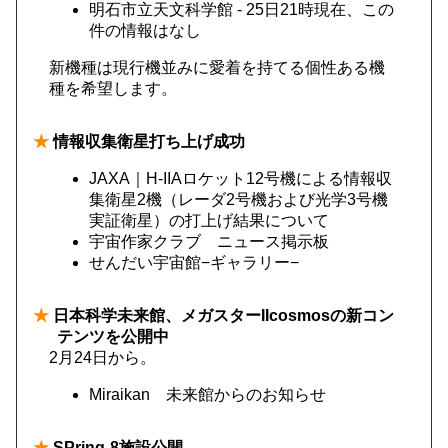
明石市立天文科学館 - 25日21時現在、この
件の情報はなし
新機種は現行機並みに愛着を持てる個性ある機
種を希望します。
★
情報収集衛星打ち上げ成功
JAXA｜H-IIAロケット12号機による情報収
集衛星2機（レーダ2号機および光学3号機
実証衛星）の打上げ結果について
宇宙作家クラブ ニュース掲示板
せんだい宇宙館−ギャラリー−
★
日本科学未来館、メガスターIIcosmosの新コン
テンツを公開中
2月24日から。
Miraikan 未来館からのお知らせ
★
SPring-8施設公開