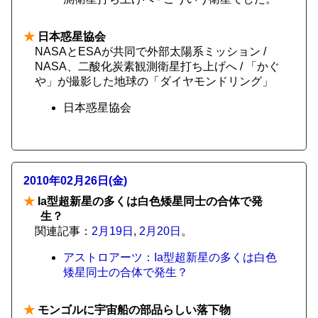
★
日本惑星協会
NASAとESAが共同で外部太陽系ミッション /
NASA、二酸化炭素観測衛星打ち上げへ / 「かぐ
や」が撮影した地球の「ダイヤモンドリング」
日本惑星協会
2010年02月26日(金)
★
Ia型超新星の多くは白色矮星同士の合体で発
生？
関連記事：
2月19日
,
2月20日
。
アストロアーツ：Ia型超新星の多くは白色
矮星同士の合体で発生？
★
モンゴルに宇宙船の部品らしい落下物