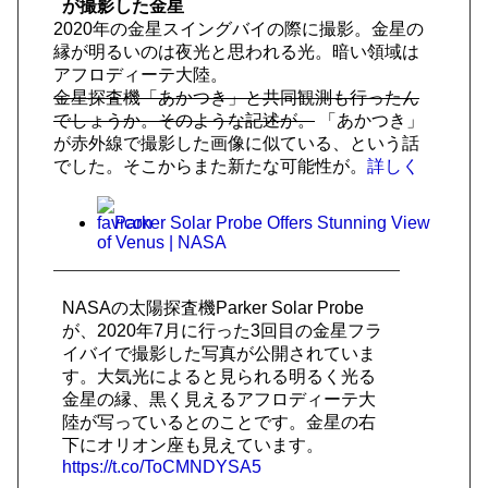
が撮影した金星
2020年の金星スイングバイの際に撮影。金星の
縁が明るいのは夜光と思われる光。暗い領域は
アフロディーテ大陸。
金星探査機「あかつき」と共同観測も行ったん
でしょうか。そのような記述が。
「あかつき」
が赤外線で撮影した画像に似ている、という話
でした。そこからまた新たな可能性が。
詳しく
Parker Solar Probe Offers Stunning View
of Venus | NASA
NASAの太陽探査機Parker Solar Probe
が、2020年7月に行った3回目の金星フラ
イバイで撮影した写真が公開されていま
す。大気光によると見られる明るく光る
金星の縁、黒く見えるアフロディーテ大
陸が写っているとのことです。金星の右
下にオリオン座も見えています。
https://t.co/ToCMNDYSA5