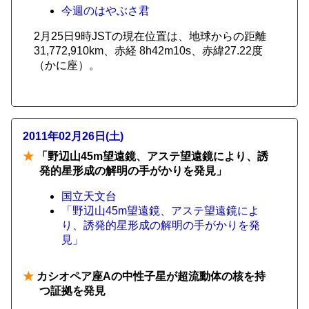
今週のはやぶさ君
2月25日9時JSTの現在位置は、地球からの距離
31,772,910km、赤経 8h42m10s、赤緯27.22度
（かに座）。
2011年02月26日(土)
★
「野辺山45m望遠鏡、アステ望遠鏡により、誘
発的星形成の解明の手がかりを発見」
国立天文台
「野辺山45m望遠鏡、アステ望遠鏡によ
り、誘発的星形成の解明の手がかりを発
見」
★
カシオペア座Aの中性子星が超流動体の核を持
つ証拠を発見