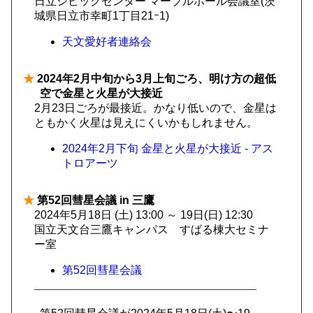
日立シビックセンター マーブルホール会議室(茨
城県日立市幸町1丁目21ｰ1)
天文愛好者連絡会
★
2024年2月中旬から3月上旬ごろ、明け方の超低
空で金星と火星が大接近
2月23日ごろが最接近。かなり低いので、金星は
ともかく火星は見えにくいかもしれません。
2024年2月下旬 金星と火星が大接近 - アス
トロアーツ
★
第52回彗星会議 in 三鷹
2024年5月18日 (土) 13:00 ～ 19日(日) 12:30
国立天文台三鷹キャンパス すばる棟大セミナ
ー室
第52回彗星会議