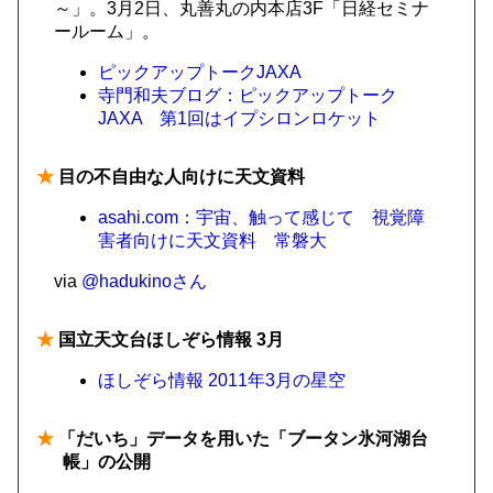
～」。3月2日、丸善丸の内本店3F「日経セミナ
ールーム」。
ピックアップトークJAXA
寺門和夫ブログ：ピックアップトーク
JAXA 第1回はイプシロンロケット
★
目の不自由な人向けに天文資料
asahi.com：宇宙、触って感じて 視覚障
害者向けに天文資料 常磐大
via
@hadukinoさん
★
国立天文台ほしぞら情報 3月
ほしぞら情報 2011年3月の星空
★
「だいち」データを用いた「ブータン氷河湖台
帳」の公開