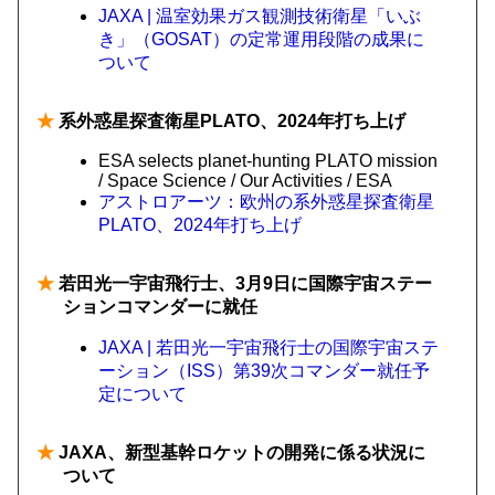
JAXA | 温室効果ガス観測技術衛星「いぶ
き」（GOSAT）の定常運用段階の成果に
ついて
★
系外惑星探査衛星PLATO、2024年打ち上げ
ESA selects planet-hunting PLATO mission
/ Space Science / Our Activities / ESA
アストロアーツ：欧州の系外惑星探査衛星
PLATO、2024年打ち上げ
★
若田光一宇宙飛行士、3月9日に国際宇宙ステー
ションコマンダーに就任
JAXA | 若田光一宇宙飛行士の国際宇宙ステ
ーション（ISS）第39次コマンダー就任予
定について
★
JAXA、新型基幹ロケットの開発に係る状況に
ついて