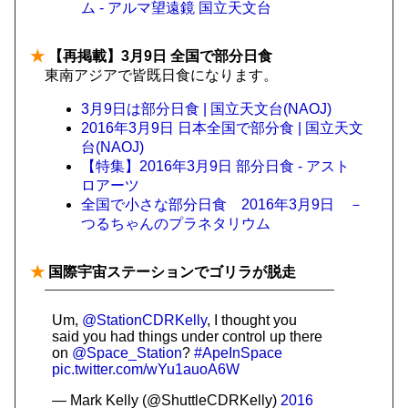
ム - アルマ望遠鏡 国立天文台
★
【再掲載】3月9日 全国で部分日食
東南アジアで皆既日食になります。
3月9日は部分日食 | 国立天文台(NAOJ)
2016年3月9日 日本全国で部分食 | 国立天文
台(NAOJ)
【特集】2016年3月9日 部分日食 - アスト
ロアーツ
全国で小さな部分日食 2016年3月9日 －
つるちゃんのプラネタリウム
★
国際宇宙ステーションでゴリラが脱走
Um,
@StationCDRKelly
, I thought you
said you had things under control up there
on
@Space_Station
?
#ApeInSpace
pic.twitter.com/wYu1auoA6W
— Mark Kelly (@ShuttleCDRKelly)
2016