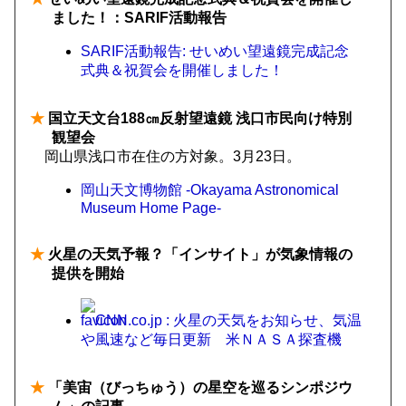
ました！：SARIF活動報告
SARIF活動報告: せいめい望遠鏡完成記念
式典＆祝賀会を開催しました！
★
国立天文台188㎝反射望遠鏡 浅口市民向け特別
観望会
岡山県浅口市在住の方対象。3月23日。
岡山天文博物館 -Okayama Astronomical
Museum Home Page-
★
火星の天気予報？「インサイト」が気象情報の
提供を開始
CNN.co.jp : 火星の天気をお知らせ、気温
や風速など毎日更新 米ＮＡＳＡ探査機
★
「美宙（びっちゅう）の星空を巡るシンポジウ