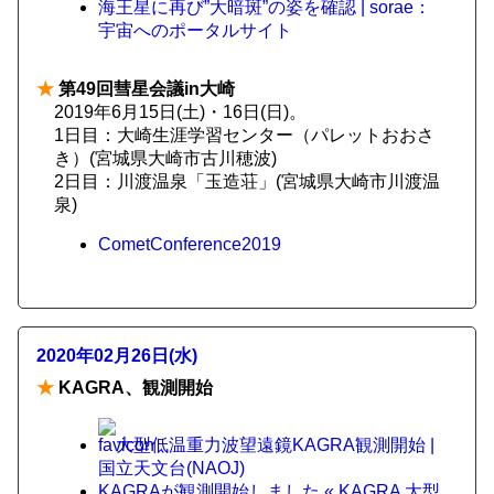
海王星に再び”大暗斑”の姿を確認 | sorae：
宇宙へのポータルサイト
★
第49回彗星会議in大崎
2019年6月15日(土)・16日(日)。
1日目：大崎生涯学習センター（パレットおおさ
き）(宮城県大崎市古川穂波)
2日目：川渡温泉「玉造荘」(宮城県大崎市川渡温
泉)
CometConference2019
2020年02月26日(水)
★
KAGRA、観測開始
大型低温重力波望遠鏡KAGRA観測開始 |
国立天文台(NAOJ)
KAGRAが観測開始しました « KAGRA 大型