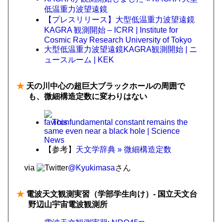
低温重力波望遠鏡
【プレスリリース】大型低温重力波望遠鏡
KAGRA 観測開始 – ICRR | Institute for
Cosmic Ray Research University of Tokyo
大型低温重力波望遠鏡KAGRA観測開始 | ニ
ュースルーム | KEK
★
天の川中心の超巨大ブラックホールの周囲で
も、微細構造定数に変わりはない
This fundamental constant remains the
same even near a black hole | Science
News
【参考】
天文学辞典 » 微細構造定数
via
@Kyukimasa
さん
★
電波天文観測実習（学部学生向け）- 国立天文台
野辺山宇宙電波観測所