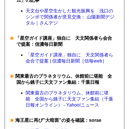
ム」の記事
天文台や星空生かした観光振興を 浅口の
シンポで関係者が意見交換： 山陽新聞デジ
タル｜さんデジ
★
「星空ガイド講座」独自に 天文関係者ら会合
で提案：信濃毎日新聞
「星空ガイド講座」独自に 天文関係者ら
会合で提案 | 信濃毎日新聞［信毎web］
★
関東最古のプラネタリウム、休館前に堪能 全
国から銚子に天文ファン集結：千葉日報
関東最古のプラネタリウム、休館前に堪
能 全国から銚子に天文ファン集結（千葉
日報オンライン） - Yahoo!ニュース
★
海王星に再び”大暗斑”の姿を確認：sorae