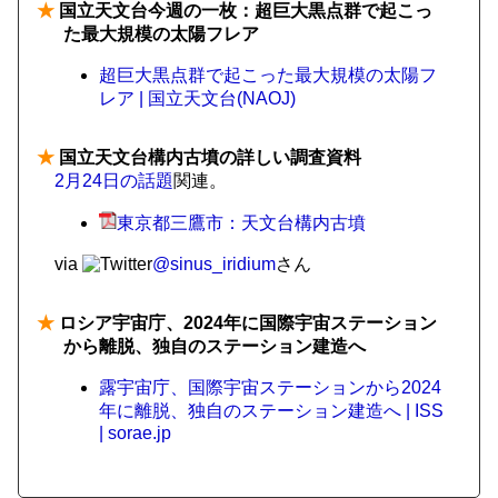
★
国立天文台今週の一枚：超巨大黒点群で起こっ
た最大規模の太陽フレア
超巨大黒点群で起こった最大規模の太陽フ
レア | 国立天文台(NAOJ)
★
国立天文台構内古墳の詳しい調査資料
2月24日の話題
関連。
東京都三鷹市：天文台構内古墳
via
@sinus_iridium
さん
★
ロシア宇宙庁、2024年に国際宇宙ステーション
から離脱、独自のステーション建造へ
露宇宙庁、国際宇宙ステーションから2024
年に離脱、独自のステーション建造へ | ISS
| sorae.jp