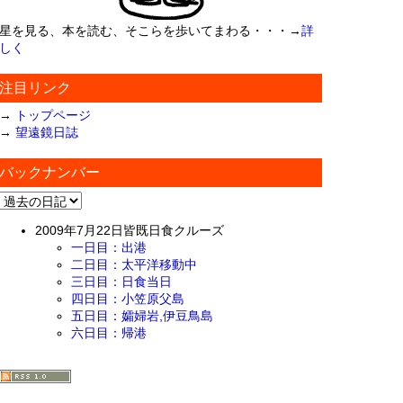
星を見る、本を読む、そこらを歩いてまわる・・・→
詳
しく
注目リンク
→
トップページ
→
望遠鏡日誌
バックナンバー
2009年7月22日皆既日食クルーズ
一日目：出港
二日目：太平洋移動中
三日目：日食当日
四日目：小笠原父島
五日目：孀婦岩,伊豆鳥島
六日目：帰港