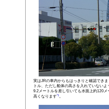
実はJRの車内からもはっきりと確認できま
トル、ただし船体の高さを入れていないよう
9.2メートルを差し引いても水面上約120メ
*1
高くなります
。