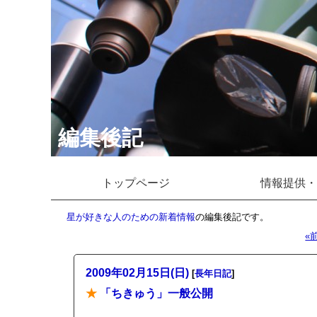
編集後記
トップページ
情報提供・
星が好きな人のための新着情報
の編集後記です。
«
2009年02月15日(日)
[
長年日記
]
★
「ちきゅう」一般公開