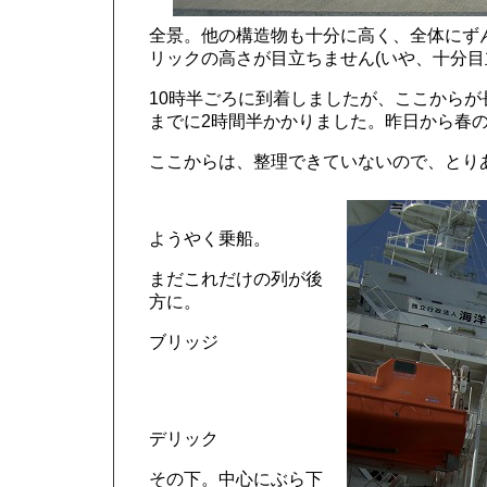
全景。他の構造物も十分に高く、全体にず
リックの高さが目立ちません(いや、十分目
10時半ごろに到着しましたが、ここから
までに2時間半かかりました。昨日から春
ここからは、整理できていないので、とり
ようやく乗船。
まだこれだけの列が後
方に。
ブリッジ
デリック
その下。中心にぶら下