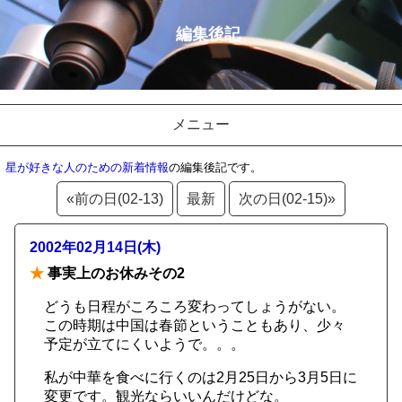
編集後記
メニュー
星が好きな人のための新着情報
の編集後記です。
«前の日(02-13)
最新
次の日(02-15)»
2002年02月14日(木)
★
事実上のお休みその2
どうも日程がころころ変わってしょうがない。
この時期は中国は春節ということもあり、少々
予定が立てにくいようで。。。
私が中華を食べに行くのは2月25日から3月5日に
変更です。観光ならいいんだけどな。