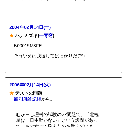
2004年02月14日(土)
★
ハナミズキ(
一青窈
)
B00015M8FE
そういえば我慢してばっかりだ(^^)
2006年02月14日(火)
★
テストの問題
観測所雑記帳
から。
むかーし理科の試験の○×問題で、「北極
星は一日中動かない」という設問があっ
て、ものすごく悩んだのを覚えていま