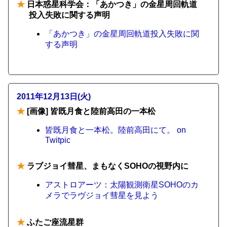
★
日本惑星科学会：「あかつき」の金星周回軌道
投入失敗に関する声明
「あかつき」の金星周回軌道投入失敗に関
する声明
2011年12月13日(火)
★
[画像] 皆既月食と陸前高田の一本松
皆既月食と一本松。陸前高田にて。 on
Twitpic
★
ラブジョイ彗星、まもなくSOHOの視野内に
アストロアーツ：太陽観測衛星SOHOのカ
メラでラヴジョイ彗星を見よう
★
ふたご座流星群