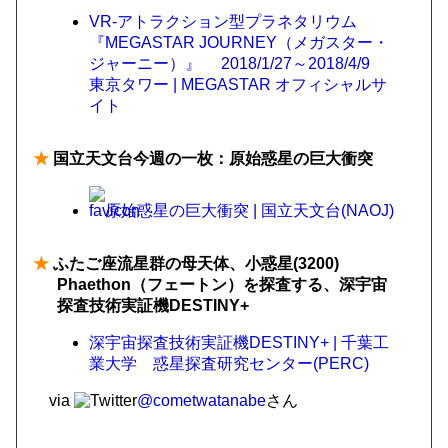
VR-アトラクション型プラネタリウム
『MEGASTAR JOURNEY（メガスター・
ジャーニー）』 2018/1/27～2018/4/9
東京タワー | MEGASTAR オフィシャルサ
イト
★
国立天文台今週の一枚：原始惑星の巨大衝突
原始惑星の巨大衝突 | 国立天文台(NAOJ)
★
ふたご座流星群の母天体、小惑星(3200)
Phaethon（フェートン）を探査する、深宇宙
探査技術実証機DESTINY+
深宇宙探査技術実証機DESTINY+ | 千葉工
業大学 惑星探査研究センター(PERC)
via
@cometwatanabe
さん