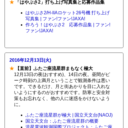
★
「はやぶさ2」打ち上げ写真集と応募作品集
はやぶさ2/H-IIAロケット26号機 打ち上げ
写真集 | ファン!ファン!JAXA!
作ろう！はやぶさ2 応募作品集 | ファン!
ファン!JAXA!
2016年12月13日(火)
★
【直前】ふたご座流星群まもなく極大
12月13日の夜(おすすめ)、14日の夜。昼間がピ
ーク時刻の上満月ということで観測条件は悪い
です。できるだけ、月と街あかりを目に入れな
いようにするのがおすすめです。防寒と安全対
策もお忘れなく、他の人に迷惑をかけないよう
に。
ふたご座流星群が極大 | 国立天文台(NAOJ)
国立天文台：ふたご座流星群の概要
流星電波観測国際プロジェクト：ふたご座