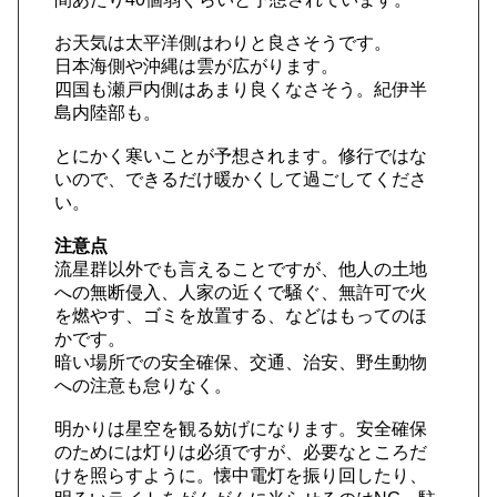
お天気は太平洋側はわりと良さそうです。
日本海側や沖縄は雲が広がります。
四国も瀬戸内側はあまり良くなさそう。紀伊半
島内陸部も。
とにかく寒いことが予想されます。修行ではな
いので、できるだけ暖かくして過ごしてくださ
い。
注意点
流星群以外でも言えることですが、他人の土地
への無断侵入、人家の近くで騒ぐ、無許可で火
を燃やす、ゴミを放置する、などはもってのほ
かです。
暗い場所での安全確保、交通、治安、野生動物
への注意も怠りなく。
明かりは星空を観る妨げになります。安全確保
のためには灯りは必須ですが、必要なところだ
けを照らすように。懐中電灯を振り回したり、