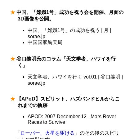
★
中国、「嫦娥1号」成功を祝う会を開催、月面の
3D画像を公開。
中国、「嫦娥1号」の成功を祝う | 月 |
sorae.jp
中国国家航天局
★
谷口義明氏のコラム「天文学者、ハワイを行
く」
天文学者、ハワイを行く vol.01 | 谷口義明 |
sorae.jp
★
【APoD】スピリット、ハズバンドヒルからこ
れまでの軌跡
APOD: 2007 December 12 - Mars Rover
Races to Survive
「
ローバー、火星を駆ける
」のその後のスピリ