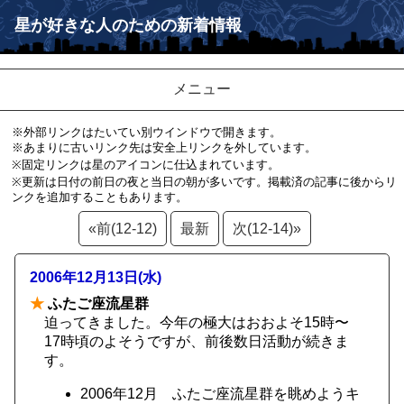
星が好きな人のための新着情報
メニュー
※外部リンクはたいてい別ウインドウで開きます。
※あまりに古いリンク先は安全上リンクを外しています。
※固定リンクは星のアイコンに仕込まれています。
※更新は日付の前日の夜と当日の朝が多いです。掲載済の記事に後からリ
ンクを追加することもあります。
«前(12-12)
最新
次(12-14)»
2006年12月13日(水)
★
ふたご座流星群
迫ってきました。今年の極大はおおよそ15時〜
17時頃のよそうですが、前後数日活動が続きま
す。
2006年12月 ふたご座流星群を眺めようキ