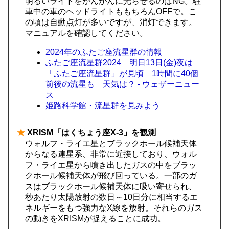
明るいライトをがんがんに光らせるのはNG。駐
車中の車のヘッドライトももちろんOFFで。こ
の頃は自動点灯が多いですが、消灯できます。
マニュアルを確認してください。
2024年のふたご座流星群の情報
ふたご座流星群2024 明日13日(金)夜は
「ふたご座流星群」が見頃 1時間に40個
前後の流星も 天気は？ - ウェザーニュー
ス
姫路科学館・流星群を見みよう
★
XRISM「はくちょう座X-3」を観測
ウォルフ・ライエ星とブラックホール候補天体
からなる連星系、非常に近接しており、ウォル
フ・ライエ星から噴き出したガスの中をブラッ
クホール候補天体が飛び回っている。一部のガ
スはブラックホール候補天体に吸い寄せられ、
秒あたり太陽放射の数日～10日分に相当するエ
ネルギーをもつ強力なX線を放射。それらのガス
の動きをXRISMが捉えることに成功。