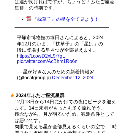
は運が良ければですが、ちょうど「ふたご座流
星群」の時期です。
『枕草子』の星を全て見よう！
平塚市博物館の塚田さんによると、2024
年12月のいま、『枕草子』の「星は」の
段に登場する星４つが全部見えます。
https://t.co/sD2xL9r7gL
pic.twitter.com/AcBhm1Ro6n
— 星が好きな人のための新着情報🔭
(@localgroupjp)
December 12, 2024
★
2024年ふたご座流星群
12月13日から14日にかけての夜にピークを迎え
ます。14日未明がもっとも多く流れそう。
残念ながら、月が明るいため、観測条件として
は悪いです。
肉眼で見える星が全部見えるくらいの空で、1時
間あたり40個弱ぐらいと予想されています。