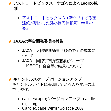
★
アストロ・トピックス：すばるによるLeoIIの観
測
アストロ・トピックス No.350 『すばる望
遠鏡が明かした矮小楕円体銀河 Leo II の
姿』
★
JAXAの宇宙開発委員会報告
JAXA｜太陽観測衛星「ひので」の成果に
ついて
JAXA｜国際宇宙探査協働グループ
（ISECG）会合等の結果について
★
キャンドルスケープ バージョンアップ
キャンドルナイトに参加している人を地球の上
で可視化。
candlescapeがバージョンアップ | candle-
night.org
CandleScape Winter Solstice 2007