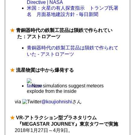
Directive | NASA
米国：火星の有人探査指示 トランプ氏署
名 月面基地建設方針 - 毎日新聞
★
青銅器時代の鉄製工芸品は隕鉄で作られてい
た：アストロアーツ
青銅器時代の鉄製工芸品は隕鉄で作られて
いた - アストロアーツ
★
流星物質は中から爆発する
New simulations suggest meteors
explode from the inside
via
@koujiohnishi
さん
★
VR-アトラクション型プラネタリウム
『MEGASTAR JOURNEY』東京タワーで実施
2018年1月27日～4月9日。