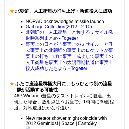
★
北朝鮮、人工衛星の打ち上げ・軌道投入に成功
NORAD acknowledges missile launch
Garbage Collection(2012-12-10)
北朝鮮の「人工衛星」と称するミサイル発
射時系列まとめ - Togetter
事実上の日本が「事実上のミサイル」と呼
ぶ事実上の北朝鮮の事実上のロケットが事
実上の打ち上げに事実上成功して事実上の
人工衛星を事実上の太陽同期軌道に事実上
投入成功したもよう - Togetter
★
ふたご座流星群極大日に、もうひとつ別の流星
群が活動する可能性
46P/Wirtanen彗星のダストトレイルに遭遇。出
現した場合、放射点はうお座で、1時間に30個程
度。対地速度はかなり遅い。
New meteor shower might coincide with
2012 Geminids! | Space | EarthSky