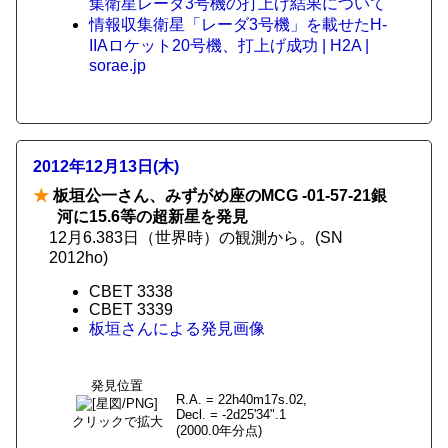
集衛星レーダ3号機の打上げ結果について
情報収集衛星「レーダ3号機」を載せたH-
IIAロケット20号機、打上げ成功 | H2A |
sorae.jp
2012年12月13日(木)
★
板垣公一さん、みずがめ座のMCG -01-57-21銀
河に15.6等の超新星を発見
12月6.383日（世界時）の観測から。(SN
2012ho)
CBET 3338
CBET 3339
板垣さんによる発見画像
発見位置
R.A. = 22h40m17s.02,
Decl. = -2d25'34".1
クリックで拡大
(2000.0年分点)