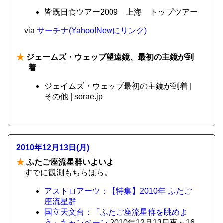
皆既日食ツアー2009 上海 トップツアー
via
サーチナ(Yahoo!Newにリンク)
★
ジェームズ・ウェッブ望遠鏡、最初の主鏡が到
着
ジェイムズ・ウェッブ最初の主鏡が到着 |
その他 | sorae.jp
2010年12月13日(月)
★
ふたご座流星群いよいよ
すでに観測もちらほら。
アストロアーツ：【特集】2010年 ふたご
座流星群
国立天文台：「ふたご座流星群を眺めよ
う」キャンペーン
2010年12月13日夜～16