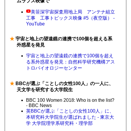
ムラプス映像で
美笹深宇宙探査用地上局 アンテナ組立
工事 工事トピックス映像 #5（夜空版） -
YouTube
★
宇宙と地上の望遠鏡の連携で100個を超える系
外惑星を発見
宇宙と地上の望遠鏡の連携で100個を超え
る系外惑星を発見：自然科学研究機構アス
トロバイオロジーセンター
★
BBCが選ぶ「ことしの女性100人」の一人に、
天文学を研究する大学院生
BBC 100 Women 2018: Who is on the list?
- BBC News
英BBCが選ぶ「ことしの女性100人」に、
本研究科大学院生が選ばれました - 東京大
学 大学院理学系研究科・理学部