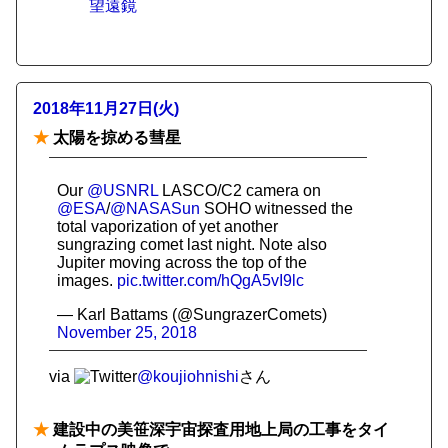
望遠鏡
2018年11月27日(火)
★
太陽を掠める彗星
Our
@USNRL
LASCO/C2 camera on
@ESA
/
@NASASun
SOHO witnessed the
total vaporization of yet another
sungrazing comet last night. Note also
Jupiter moving across the top of the
images.
pic.twitter.com/hQgA5vI9lc
— Karl Battams (@SungrazerComets)
November 25, 2018
via
@koujiohnishi
さん
★
建設中の美笹深宇宙探査用地上局の工事をタイ