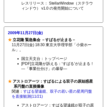
レスリリース： StellarWindow（ステラウ
ィンドウ） v1.0 の発売開始について
2009年11月27日(金)
★
立花隆 緊急集会 －すばるが止まる－
11月27日(金) 18:30 東京大学理学部「小柴ホー
ル」。
国立天文台：トップページ
[PDF]立花隆が訴える：‘すばる’が止まる！
―「事業仕分け」の暴挙―
★
アストロアーツ：すばるによる双子の原始惑星
系円盤の直接撮像
関連：
すばる望遠鏡、双子の若い星の星周円盤
を直接観測(11/21)
アストロアーツ：すばる望遠鏡が双子の原