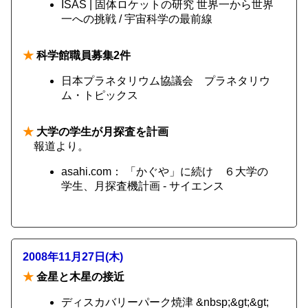
ISAS | 固体ロケットの研究 世界一から世界
一への挑戦 / 宇宙科学の最前線
★
科学館職員募集2件
日本プラネタリウム協議会 プラネタリウ
ム・トピックス
★
大学の学生が月探査を計画
報道より。
asahi.com： 「かぐや」に続け ６大学の
学生、月探査機計画 - サイエンス
2008年11月27日(木)
★
金星と木星の接近
ディスカバリーパーク焼津 &nbsp;&gt;&gt;