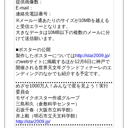
提供画像数：
E-mail：
連絡先電話番号：
※メール一通あたりのサイズが10MBを越える
と受信エラーとなります。
大きなデータは10MB以下の複数のメールに分
けて送信願います。
■ポスターの公開
製作したポスターについては
http://star2009.jp/
のwebサイトに掲載するほか12月6日に神戸で
開催される世界天文年グランドフィナーレのエ
ンディングのなかでも紹介する予定です。
めざせ1000万人！みんなで星を見よう！実行
委員会
モザイクポスター作成グループ
三島和久（倉敷科学センター）
石坂千春（大阪市立科学館）
井上毅（明石市立天文科学館）
http://star2009.jp/