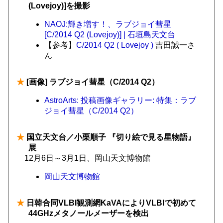
(Lovejoy)]を撮影
NAOJ:輝き増す！、ラブジョイ彗星
[C/2014 Q2 (Lovejoy)] | 石垣島天文台
【参考】
C/2014 Q2 ( Lovejoy )
吉田誠一さ
ん
★
[画像] ラブジョイ彗星（C/2014 Q2）
AstroArts: 投稿画像ギャラリー: 特集：ラブ
ジョイ彗星（C/2014 Q2）
★
国立天文台／小栗順子 『切り絵で見る星物語』
展
12月6日～3月1日、岡山天文博物館
岡山天文博物館
★
日韓合同VLBI観測網KaVAによりVLBIで初めて
44GHzメタノールメーザーを検出