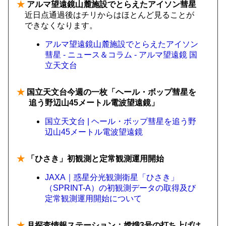
★
アルマ望遠鏡山麓施設でとらえたアイソン彗星
近日点通過後はチリからはほとんど見ることが
できなくなります。
アルマ望遠鏡山麓施設でとらえたアイソン
彗星 - ニュース＆コラム - アルマ望遠鏡 国
立天文台
★
国立天文台今週の一枚「ヘール・ボップ彗星を
追う野辺山45メートル電波望遠鏡」
国立天文台 | ヘール・ボップ彗星を追う野
辺山45メートル電波望遠鏡
★
「ひさき」初観測と定常観測運用開始
JAXA｜惑星分光観測衛星「ひさき」
（SPRINT-A）の初観測データの取得及び
定常観測運用開始について
★
月探査情報ステーション：嫦娥3号の打ち上げは