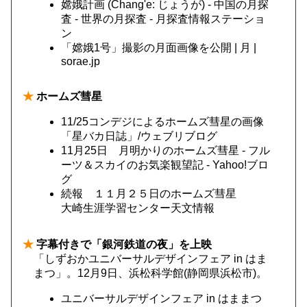
嫦娥計画 (Chang'e: じょうが) - 中国の月探
査 - 世界の月探査 - 月探査情報ステーショ
ン
「嫦娥1号」撮影の月面画像を公開 | 月 |
sorae.jp
★
ホームズ彗星
11/25コンデジによるホームズ彗星の画像
「星バカ日誌」/ウェブリブログ
11月25日 月明かりのホームズ彗星 - フル
ーツ＆スカイのお気楽観望記 - Yahoo!ブロ
グ
続報 １１月２５日のホームズ彗星
大崎生涯学習センター天文情報
★
字幕付きで「銀河鉄道の夜」を上映
「しずおかユニバーサルデザインフェア in はま
まつ」。12月9日、浜松科学館(静岡県浜松市)。
ユニバーサルデザインフェア in はままつ