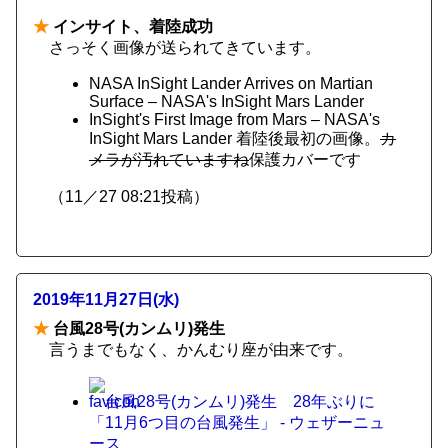
★
インサイト、着陸成功
さっそく画像が送られてきています。
NASA InSight Lander Arrives on Martian
Surface – NASA's InSight Mars Lander
InSight's First Image from Mars – NASA's
InSight Mars Lander 着陸後最初の画像。
カ
メラが汚れていますね
保護カバーです
（11／27 08:21投稿）
2019年11月27日(水)
★
台風28号(カンムリ)発生
言うまでもなく、かんむり座が由来です。
台風28号(カンムリ)発生 28年ぶりに
「11月6つ目の台風発生」 - ウェザーニュ
ース