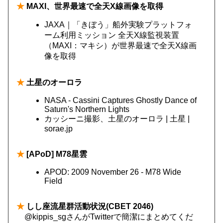
★
MAXI、世界最速で全天X線画像を取得
JAXA｜「きぼう」船外実験プラットフォ
ーム利用ミッション 全天X線監視装置
（MAXI：マキシ）が世界最速で全天X線画
像を取得
★
土星のオーロラ
NASA - Cassini Captures Ghostly Dance of
Saturn's Northern Lights
カッシーニ撮影、土星のオーロラ | 土星 |
sorae.jp
★
[APoD] M78星雲
APOD: 2009 November 26 - M78 Wide
Field
★
しし座流星群活動状況(CBET 2046)
@kippis_sgさんがTwitterで簡潔にまとめてくだ