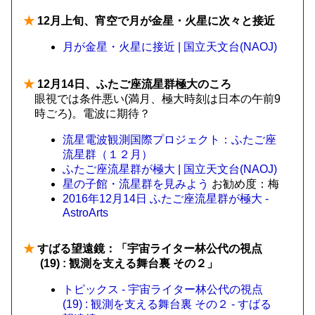
★
12月上旬、宵空で月が金星・火星に次々と接近
月が金星・火星に接近 | 国立天文台(NAOJ)
★
12月14日、ふたご座流星群極大のころ
眼視では条件悪い(満月、極大時刻は日本の午前9
時ごろ)。電波に期待？
流星電波観測国際プロジェクト：ふたご座
流星群（１２月）
ふたご座流星群が極大 | 国立天文台(NAOJ)
星の子館・流星群を見みよう
お勧め度：梅
2016年12月14日 ふたご座流星群が極大 -
AstroArts
★
すばる望遠鏡：「宇宙ライター林公代の視点
(19) : 観測を支える舞台裏 その２」
トピックス - 宇宙ライター林公代の視点
(19) : 観測を支える舞台裏 その２ - すばる