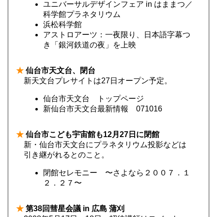
ユニバーサルデザインフェア in はままつ／
科学館プラネタリウム
浜松科学館
アストロアーツ：一夜限り、日本語字幕つ
き「銀河鉄道の夜」を上映
★
仙台市天文台、閉台
新天文台プレサイトは27日オープン予定。
仙台市天文台 トップページ
新仙台市天文台最新情報 071016
★
仙台市こども宇宙館も12月27日に閉館
新・仙台市天文台にプラネタリウム投影などは
引き継がれるとのこと。
閉館セレモニー 〜さよなら２００７．１
２．２７〜
★
第38回彗星会議 in 広島 蒲刈