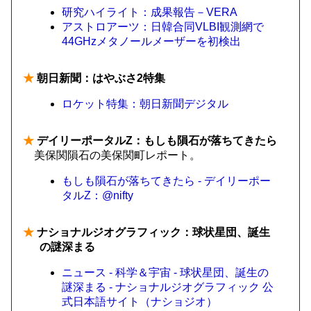
研究ハイライト：成果報告－VERA
アストロアーツ：日韓合同VLBI観測網で
44GHzメタノールメーザーを初検出
★
朝日新聞：はやぶさ2特集
ロケット特集：朝日新聞デジタル
★
デイリーポータルZ：もしも隕石が落ちてきたら
美保関隕石の美保関町レポート。
もしも隕石が落ちてきたら - デイリーポー
タルZ：@nifty
★
ナショナルジオグラフィック：球状星団、誕生
の謎深まる
ニュース - 科学＆宇宙 - 球状星団、誕生の
謎深まる - ナショナルジオグラフィック 公
式日本語サイト（ナショジオ）