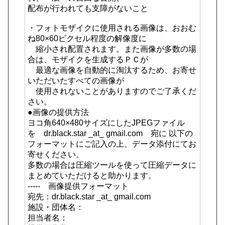
配布が行われても支障がないこと
・フォトモザイクに使用される画像は、おおむ
ね80×60ピクセル程度の解像度に
縮小され配置されます。また画像が多数の場
合は、モザイクを生成するＰＣが
最適な画像を自動的に淘汰するため、お寄せ
いただいたすべての画像が
使用されないことがありますのでご了承くだ
さい。
●画像の提供方法
ヨコ角640×480サイズにしたJPEGファイル
を dr.black.star _at_ gmail.com 宛に 以下の
フォーマットにご記入の上、データ添付にてお
寄せください。
多数の場合は圧縮ツールを使って圧縮データに
まとめていただけると助かります。
----- 画像提供フォーマット
宛先：dr.black.star _at_ gmail.com
施設・団体名：
担当者名：