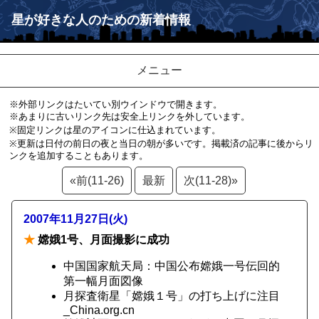
星が好きな人のための新着情報
メニュー
※外部リンクはたいてい別ウインドウで開きます。
※あまりに古いリンク先は安全上リンクを外しています。
※固定リンクは星のアイコンに仕込まれています。
※更新は日付の前日の夜と当日の朝が多いです。掲載済の記事に後からリ
ンクを追加することもあります。
«前(11-26)
最新
次(11-28)»
2007年11月27日(火)
★
嫦娥1号、月面撮影に成功
中国国家航天局：中国公布嫦娥一号伝回的
第一幅月面図像
月探査衛星「嫦娥１号」の打ち上げに注目
_China.org.cn