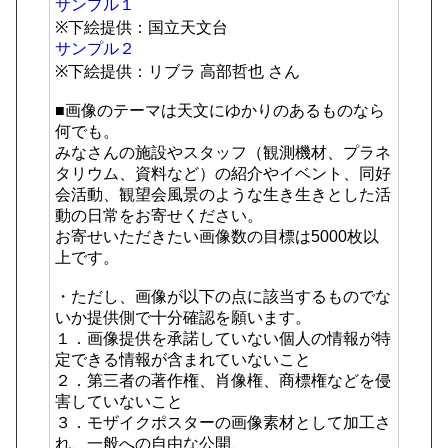
サンプル１
※下絵提供：国立天文台
サンプル２
※下絵提供：リブラ 高部哲也 さん
■画像のテーマは天文にゆかりのあるものなら
何でも。
みなさんの施設やスタッフ（観測機材、プラネ
タリウム、資料など）の紹介やイベント、同好
会活動、観望会風景のような生き生きとした活
動の日常をお寄せください。
お寄せいただきたい画像数の目標は5000枚以
上です。
・ただし、画像が以下の点に該当するものでな
いか提供側で十分確認を願います。
１．画像提供を承諾していない個人の情報が特
定できる情報が含まれていないこと
２．第三者の著作権、肖像権、商標権などを侵
害していないこと
３．モザイクポスターの画像素材として加工さ
れ、一般への自由な公開、