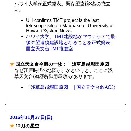
ハワイ大学が正式発表。既存望遠鏡3基の撤去
も。
UH confirms TMT project is the last
telescope site on Maunakea : University of
Hawaiʻi System News
ハワイ大学、TMT建設地がマウナケアで最
後の望遠鏡建設地となることを正式発表 |
国立天文台TMT推進室
★
国立天文台今週の一枚：「浅草鳥越堀田原図」
なぜ江戸時代の地図が、かというと、ここに浅
草天文台(頒暦所御用屋敷)があります。
「浅草鳥越堀田原図」 | 国立天文台(NAOJ)
2016年11月27日(日)
★
12月の星空