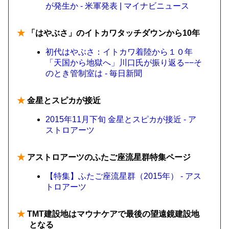
が発生か - 米軍発表 | マイナビニュース
★
「はやぶさ」のイトカワタッチダウンから10年
初代はやぶさ：イトカワ着陸から１０年
「天国から地獄へ」川口氏が振り返る−−そ
のとき管制室は - 毎日新聞
★
金星とスピカが接近
2015年11月下旬 金星とスピカが接近 - ア
ストロアーツ
★
アストロアーツのふたご座流星群特集ページ
【特集】ふたご座流星群（2015年） - アス
トロアーツ
★
TMT建設地はマウナケアで最後の望遠鏡建設地
となる