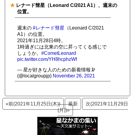
★
レナード彗星（Leonard C/2021 A1）、週末の
位置。
週末の
#レナード彗星
（Leonard C/2021
A1）の位置。
2021年11月28日4時。
1時過ぎには北東の空に昇ってくる感じで
しょうか。
#CometLeonard
pic.twitter.com/YH8hcphzWf
— 星が好きな人のための新着情報🔭
(@localgroupjp)
November 26, 2021
«前(2021年11月25日(木))
最新
次(2021年11月29日
(月))»