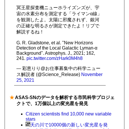
冥王星探査機ニューホライズンズが、宇
宙の水素分布を測定する「ライマンα線」
を観測したよ。太陽に邪魔されず、銀河
の正確な明るさが測定できたよ！リプで
解説するね！
G. R. Gladstone, et al. "New Horizons
Detection of the Local Galactic Lyman-α
Background". Astrophys. J., 2021; 162,
241.
pic.twitter.com/zHark0M4h8
— 彩恵りり@お仕事募集中の科学ニュー
ス解説者 (@Science_Release)
November
25, 2021
★
ASAS-SNのデータを解析する市民科学プロジェ
クトで、1万個以上の変光星を発見
Citizen scientists find 10,000 new variable
stars
天の川で10000個の新しい変光星を発