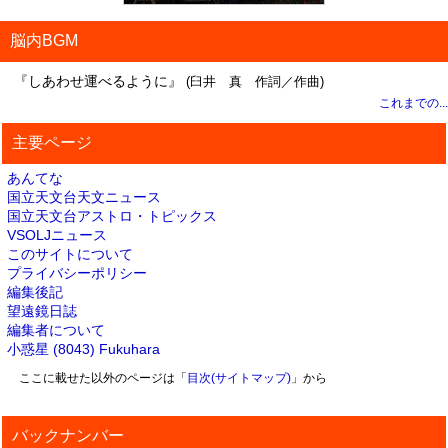
脳内BGM
『しあわせ運べるように』
(臼井 真 作詞／作曲)
これまでの...
主要ページ
あんてな
国立天文台天文ニュース
国立天文台アストロ・トピックス
VSOLJニュース
このサイトについて
プライバシーポリシー
編集後記
望遠鏡日誌
編集者について
小惑星 (8043) Fukuhara
ここに載せた以外のページは「
目次(サイトマップ)
」から
バックナンバー