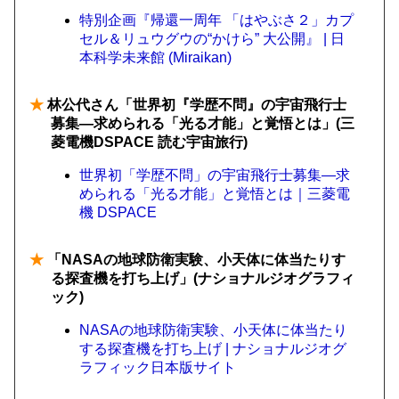
特別企画『帰還一周年 「はやぶさ２」カプ
セル＆リュウグウの“かけら” 大公開』 | 日
本科学未来館 (Miraikan)
★
林公代さん「世界初『学歴不問』の宇宙飛行士
募集—求められる「光る才能」と覚悟とは」(三
菱電機DSPACE 読む宇宙旅行)
世界初「学歴不問」の宇宙飛行士募集—求
められる「光る才能」と覚悟とは｜三菱電
機 DSPACE
★
「NASAの地球防衛実験、小天体に体当たりす
る探査機を打ち上げ」(ナショナルジオグラフィ
ック)
NASAの地球防衛実験、小天体に体当たり
する探査機を打ち上げ | ナショナルジオグ
ラフィック日本版サイト