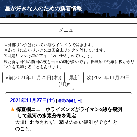
星が好きな人のための新着情報
メニュー
※外部リンクはたいてい別ウインドウで開きます。
※あまりに古いリンク先は安全上リンクを外しています。
※固定リンクは星のアイコンに仕込まれています。
※更新は日付の前日の夜と当日の朝が多いです。掲載済の記事に後からリ
ンクを追加することもあります。
«前(2021年11月25日(木))
最新
次(2021年11月29日
(月))»
2021年11月27日(土)
[
過去の同じ日
]
★
探査機ニューホライズンズがライマンα線を観測
して銀河の水素分布を測定
太陽に邪魔されず、精度の高い観測ができたと
のこと。