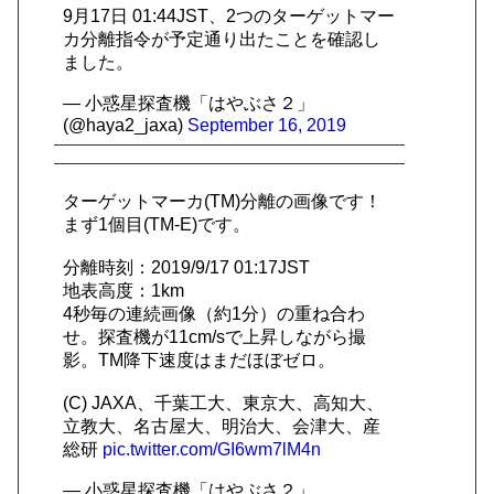
9月17日 01:44JST、2つのターゲットマー
カ分離指令が予定通り出たことを確認し
ました。
— 小惑星探査機「はやぶさ２」
(@haya2_jaxa)
September 16, 2019
ターゲットマーカ(TM)分離の画像です！
まず1個目(TM-E)です。
分離時刻：2019/9/17 01:17JST
地表高度：1km
4秒毎の連続画像（約1分）の重ね合わ
せ。探査機が11cm/sで上昇しながら撮
影。TM降下速度はまだほぼゼロ。
(C) JAXA、千葉工大、東京大、高知大、
立教大、名古屋大、明治大、会津大、産
総研
pic.twitter.com/GI6wm7lM4n
— 小惑星探査機「はやぶさ２」