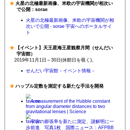
★
火星の北極最新画像、米欧の宇宙機関が相次い
で公開：sorae
火星の北極最新画像、米欧の宇宙機関が相
次いで公開 - sorae 宇宙へのポータルサイ
ト
★
【イベント】天王星海王星観察月間（せんだい
宇宙館）
2019年11月1日～30日(休館日を覗く)。
せんだい宇宙館－イベント情報－
★
ハッブル定数を測定する新たな手法を開発
A measurement of the Hubble constant
from angular diameter distances to two
gravitational lenses | Science
宇宙の膨張率を新たに測定、謎解明に一
歩前進 写真1枚 国際ニュース：AFPBB