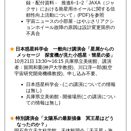
録・配付資料 - 推進6−1−2「JAXA（ジャ
クサ）における衛星用ホイールに関する信
頼性向上活動について」(PDF)を参照
宇宙ニュースの小部屋 - はやぶさリアクシ
ョンホイール故障の原因は設計変更箇所の
不具合
★
日本惑星科学会 一般向け講演会「星屑からの
メッセージ 探査機が見た小惑星・彗星の姿」
10月21日 13:30〜16:15 兵庫県立美術館、講演
者：留岡和重(神戸大学教授)、川口淳一郎(航空
宇宙研究開発機構教授)。申し込み不要。
日本惑星科学会 - (この講演についての情報
は無し)
兵庫県立美術館 - 開催場所(この講演につい
ての情報は無し)
★
特別講演会「太陽系の最新描像 冥王星はどう
なったのか？」
明石市立天文科学館。天体観望会「天王星・海