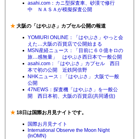
asahi.com：カニ型探査車、砂漠で修行
中 ＮＡＳＡが模擬探査公開
★
大阪の「はやぶさ」カプセル公開の報道
YOMIURI ONLINE：「はやぶさ」やっと会
えた…大阪の百貨店で公開始まる
MSN産経ニュース：「目前に６０億キロの
旅…感無量」 はやぶさ西日本で一般公開
asahi.com：「はやぶさ」カプセル 西日
本で初の公開 近鉄阿倍野
NHKニュース：「はやぶさ」 大阪で一般
公開
47NEWS：探査機「はやぶさ」を一般公
開 西日本初、大阪の百貨店(共同通信)
★
18日は国際お月見ナイトです。
国際お月見ナイト
International Observe the Moon Night
(InOMN)