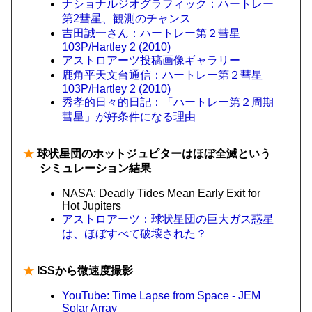
ナショナルジオグラフィック：ハートレー
第2彗星、観測のチャンス
吉田誠一さん：ハートレー第２彗星
103P/Hartley 2 (2010)
アストロアーツ投稿画像ギャラリー
鹿角平天文台通信：ハートレー第２彗星
103P/Hartley 2 (2010)
秀孝的日々的日記：「ハートレー第２周期
彗星」が好条件になる理由
★
球状星団のホットジュピターはほぼ全滅という
シミュレーション結果
NASA: Deadly Tides Mean Early Exit for
Hot Jupiters
アストロアーツ：球状星団の巨大ガス惑星
は、ほぼすべて破壊された？
★
ISSから微速度撮影
YouTube: Time Lapse from Space - JEM
Solar Array