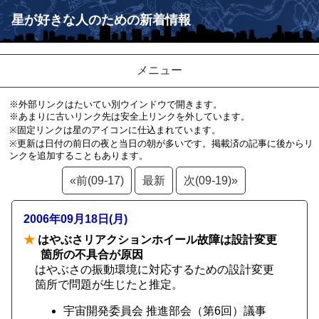
星が好きな人のための新着情報
メニュー
※外部リンクはたいてい別ウインドウで開きます。
※あまりに古いリンク先は安全上リンクを外しています。
※固定リンクは星のアイコンに仕込まれています。
※更新は日付の前日の夜と当日の朝が多いです。掲載済の記事に後からリ
ンクを追加することもあります。
«前(09-17)
最新
次(09-19)»
2006年09月18日(月)
★
はやぶさリアクションホイール故障は設計変更
箇所の不具合が原因
はやぶさの振動環境に対応するための設計変更
箇所で問題が生じたと推定。
宇宙開発委員会 推進部会（第6回）議事