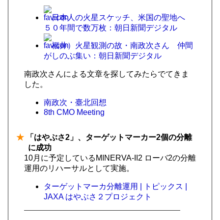
日本人の火星スケッチ、米国の聖地へ
５０年間で数万枚：朝日新聞デジタル
福井）火星観測の故・南政次さん 仲間
がしのぶ集い：朝日新聞デジタル
南政次さんによる文章を探してみたらでてきま
した。
南政次・臺北回想
8th CMO Meeting
★
「はやぶさ2」、ターゲットマーカー2個の分離
に成功
10月に予定しているMINERVA-II2 ローバ2の分離
運用のリハーサルとして実施。
ターゲットマーカ分離運用 | トピックス |
JAXA はやぶさ２プロジェクト