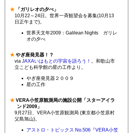
★
「ガリレオの夕べ」
10月22～24日。世界一斉観望会を募集(10月13
日正午まで)。
世界天文年2009：Galilean Nights ガリレ
オの夕べ
★
やぎ座発見器！？
via
JAXAいはもとの宇宙を語ろう！
。和歌山市
立こども科学館の星の工作より。
やぎ座発見器２００９
星の工作
★
VERA小笠原観測局の施設公開「スターアイラ
ンド2009」
9月27日、VERA小笠原観測局 (東京都小笠原村
父島旭山)。
アストロ・トピックス No.506『VERA小笠