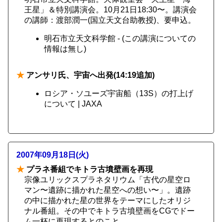
王星」＆特別講演会。10月21日18:30〜。講演会
の講師：渡部潤一(国立天文台助教授)、要申込。
明石市立天文科学館 - (この講演についての
情報は無し)
★
アンサリ氏、宇宙へ出発(14:19追加)
ロシア・ソユーズ宇宙船（13S）の打上げ
について | JAXA
2007年09月18日(火)
★
プラネ番組でキトラ古墳壁画を再現
宗像ユリックスプラネタリウム「古代の星空ロ
マン〜遺跡に描かれた星空への想い〜」。遺跡
の中に描かれた星の世界をテーマにしたオリジ
ナル番組。その中でキトラ古墳壁画をCGでドー
ム一杯に再現するとのこと。