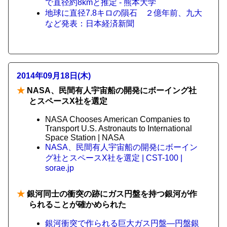
で直径約8kmと推定 - 熊本大学
地球に直径7.8キロの隕石 ２億年前、九大
など発表：日本経済新聞
2014年09月18日(木)
★
NASA、民間有人宇宙船の開発にボーイング社
とスペースX社を選定
NASA Chooses American Companies to
Transport U.S. Astronauts to International
Space Station | NASA
NASA、民間有人宇宙船の開発にボーイン
グ社とスペースX社を選定 | CST-100 |
sorae.jp
★
銀河同士の衝突の跡にガス円盤を持つ銀河が作
られることが確かめられた
銀河衝突で作られる巨大ガス円盤—円盤銀