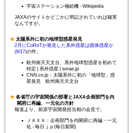
宇宙ステーション補給機 - Wikipedia
JAXAのサイトかどこかに明記されていれば確実
なんですが。
★
太陽系外に初の地球型惑星発見
2月にCoRoTが発見した系外惑星は固体惑星か
(9/17)
の件。
欧州南天天文台、系外地球型惑星を初めて
特定 | 系外惑星 | sorae.jp
CNN.co.jp：太陽系外に初の「地球型」惑
星発見 欧州南天天文台
★
各省庁の宇宙関係の部署とJAXA企画部門を内
閣府に再編、一元化の方針
報道より。前原宇宙開発担当相の会見で。
ＪＡＸＡ：企画部門を内閣府に再編・一元
化 - 毎日ｊｐ(毎日新聞)