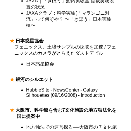
JAXA｜「きぼう」船内実験室 搭載実験装
置の状況
JAXAクラブ：科学実験(「マランゴニ対
流」って何ぞや？ 〜「きぼう」日本実験
棟〜
★
日本惑星協会
フェニックス、土壌サンプルの採取を加速 / フェ
ニックスのカメラがとらえたダストデビル
日本惑星協会
★
銀河のシルエット
HubbleSite - NewsCenter - Galaxy
Silhouettes (09/16/2008) - Introduction
★
大阪市、科学館を含む7文化施設の地方独法化を
国に提案中
地方独法での運営探る──大阪市の７文化施