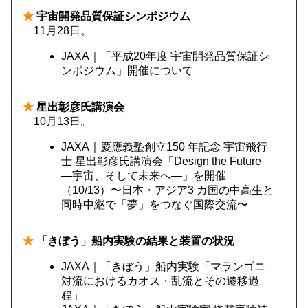
★
宇宙開発品質保証シンポジウム
11月28日。
JAXA｜「平成20年度 宇宙開発品質保証シ
ンポジウム」開催について
★
星出彰彦氏講演会
10月13日。
JAXA｜慶應義塾創立150 年記念 宇宙飛行
士 星出彰彦氏講演会「Design the Future
―宇宙、そして未来へ―」を開催
（10/13）〜日本・アジア3 カ国の中高生と
同時中継で「夢」をつなぐ国際交流〜
★
「きぼう」船内実験の結果と装置の状況
JAXA｜「きぼう」船内実験「マランゴニ
対流におけるカオス・乱流とその遷移過
程」