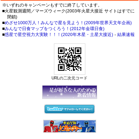
※いずれのキャンペーンもすでに終了しています。
■火星観測週間／マーズウィーク(2003年火星大接近 サイトはすでに
閉鎖)
■
めざせ1000万人！みんなで星を見よう！(2009年世界天文年企画)
■
みんなで日食マップをつくろう！(2012年金環日食)
■
惑星で星空視力大実験！！！(2020年木星・土星大接近)
-
結果速報
URLの二次元コード