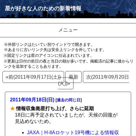
星が好きな人のための新着情報
メニュー
※外部リンクはたいてい別ウインドウで開きます。
※あまりに古いリンク先は安全上リンクを外しています。
※固定リンクは星のアイコンに仕込まれています。
※更新は日付の前日の夜と当日の朝が多いです。掲載済の記事に後からリ
ンクを追加することもあります。
«前(2011年09月17日(土))
最新
次(2011年09月20日
(火))»
2011年09月18日(日)
[
過去の同じ日
]
★
情報収集衛星打ち上げ、さらに延期
18日に再予定されていましたが、天候の回復が
見込めないため。
JAXA｜H-IIAロケット19号機による情報収