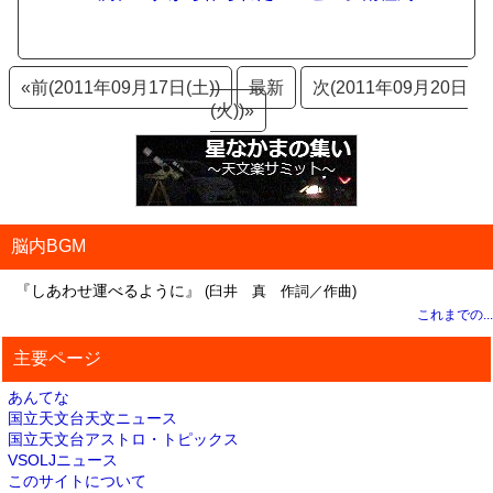
«前(2011年09月17日(土))
最新
次(2011年09月20日
(火))»
脳内BGM
『しあわせ運べるように』
(臼井 真 作詞／作曲)
これまでの...
主要ページ
あんてな
国立天文台天文ニュース
国立天文台アストロ・トピックス
VSOLJニュース
このサイトについて