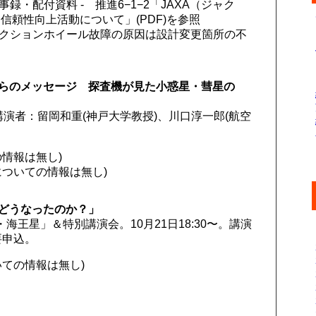
録・配付資料 - 推進6−1−2「JAXA（ジャク
頼性向上活動について」(PDF)を参照
リアクションホイール故障の原因は設計変更箇所の不
らのメッセージ 探査機が見た小惑星・彗星の
術館、講演者：留岡和重(神戸大学教授)、川口淳一郎(航空
の情報は無し)
についての情報は無し)
どうなったのか？」
王星」＆特別講演会。10月21日18:30〜。講演
要申込。
いての情報は無し)