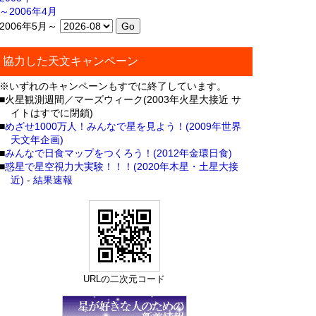
～2006年4月
2006年5月～
協力した天文キャンペーン
※いずれのキャンペーンもすでに終了しています。
■火星観測週間／マーズウィーク(2003年火星大接近 サ
イトはすでに閉鎖)
■
めざせ1000万人！みんなで星を見よう！(2009年世界
天文年企画)
■
みんなで日食マップをつくろう！(2012年金環日食)
■
惑星で星空視力大実験！！！(2020年木星・土星大接
近)
-
結果速報
URLの二次元コード