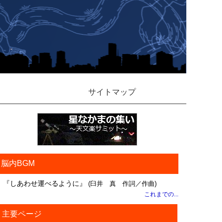
サイトマップ
脳内BGM
『しあわせ運べるように』
(臼井 真 作詞／作曲)
これまでの...
主要ページ