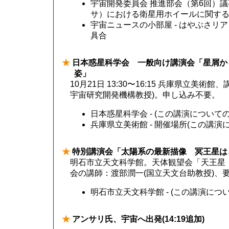
宇宙開発委員会 推進部会（第6回）議事
サ）における衛星用ホイールに関する信
宇宙ニュースの小部屋 - はやぶさ
具合
★
日本惑星科学会 一般向け講演会「星屑か
姿」
10月21日 13:30〜16:15 兵庫県立美
宇宙研究開発機構教授)。申し込み不要。
日本惑星科学会 - (この講演について
兵庫県立美術館 - 開催場所(この講演
★
特別講演会「太陽系の最新描像 冥王星は
明石市立天文科学館。天体観望会「天王星・海
会の講師：渡部潤一(国立天文台助教授)、
明石市立天文科学館 - (この講演につ
★
アンサリ氏、宇宙へ出発(14:19追加)