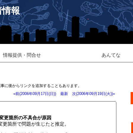
着情報
情報提供・問合せ
あんてな
記事に後からリンクを追加することもあります。
«前(2006年09月17日(日))
最新
次(2006年09月19日(火))»
変更箇所の不具合が原因
変更箇所で問題が生じたと推定。