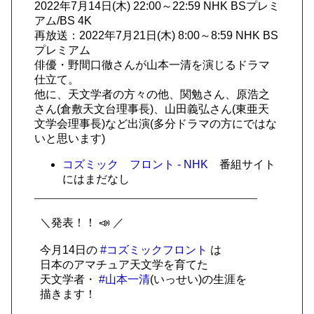
2022年7月14日(木) 22:00～22:59 NHK BSプレミ
アム/BS 4K
再放送：2022年7月21日(木) 8:00～8:59 NHK BS
プレミアム
俳優・野間口徹さんが山本一清を演じるドラマ
仕立て。
他に、天文学者の方々の他、関勉さん、原浩之
さん(倉敷天文台理事長)、山田義弘さん(東亜天
文学会理事⻑)など出演(多分ドラマの方にではな
いと思います)
コズミック フロント - NHK
番組サイト
にはまだなし
＼発表！！ 📣 ／
今月14日の
#コズミックフロント
は
日本のアマチュア天文学を育てた
天文学者・
#山本一清
(いっせい)の生涯を
描きます！