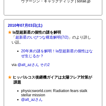
ヴァージン・ギャラクティック | sorae.jp
2010年07月03日(土)
★
Ia型超新星の個性の謎を解明
「
超新星のいびつな構造解明(7/2)
」のより詳し
い話。
20年来の謎を解明！Ia型超新星の個性はな
ぜ生じるか？
via
@alt_azさん
その2
★
ヒッパルコス後継機ガイアは太陽フレア対策が
課題
physicsworld.com: Radiation fears stalk
stellar mission
@alt_azさん