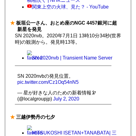
稿相次ぐ | NHKニュース
関東上空の火球、見た？ - YouTube
★
板垣公一さん、おとめ座のNGC 4457銀河に超
新星を発見
SN 2020nvb。2020年7月1日 13時10分34秒(世界
時)の観測から。発見時13等。
SN 2020nvb | Transient Name Server
SN 2020nvbの発見位置。
pic.twitter.com/Cz1Oq54nN5
— 星が好きな人のための新着情報🔭
(@localgroupjp)
July 2, 2020
★
三越伊勢丹の七夕
MITSUKOSHI ISETAN+TANABATA| 三