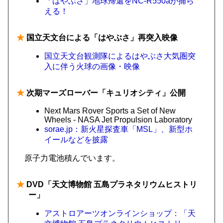
「はやぶさ」地球帰還をNC-R550aが捕ら
える！
★
国立天文台による「はやぶさ」再突入映像
国立天文台観測隊によるはやぶさ大気圏突
入に伴う火球の画像・映像
★
次期マーズローバー「キュリオシティ」公開
Next Mars Rover Sports a Set of New
Wheels - NASA Jet Propulsion Laboratory
sorae.jp：新火星探査車「MSL」、新型ホ
イールなどを披露
原子力電池積んでいます。
★
DVD「天文博物館 五島プラネタリウムヒストリ
ー」
アストロアーツオンラインショップ：「天