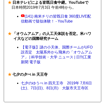
★
日本テレビによる皆既日食中継。YouTubeで
日本時間2019年7月3日 午前4時から。
(141) 南米チリの皆既日食 360度LIVE配
信動画で疑似体験！ - YouTube
★
「オウムアムア」の人工天体説を否定。米ハワ
イ大などの国際研究チーム
【電子版】謎の小天体、国際チームがUFO
説否定 太陽系外から飛来の「オウムアム
ア」 | 科学技術・大学 ニュース | 日刊工業
新聞 電子版
★
七夕の夕べ in 天王寺
七夕のゆうべ in 四天王寺 2019年 7月6日
(土)、7日(日)、8日(月) 大阪市天王寺区