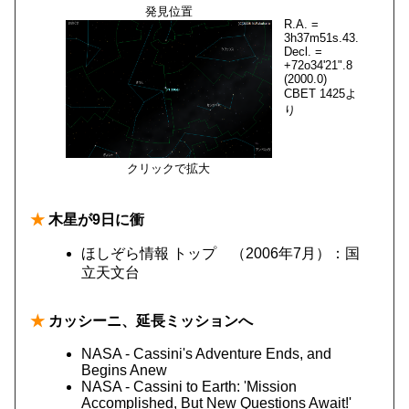
発見位置
R.A. =
3h37m51s.43.
Decl. =
+72o34'21".8
(2000.0)
CBET 1425よ
り
クリックで拡大
★
木星が9日に衝
ほしぞら情報 トップ （2006年7月）：国
立天文台
★
カッシーニ、延長ミッションへ
NASA - Cassini's Adventure Ends, and
Begins Anew
NASA - Cassini to Earth: 'Mission
Accomplished, But New Questions Await!'