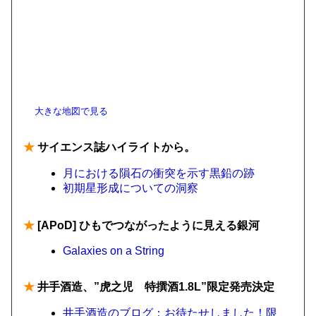
大きな地図で見る
★
サイエンス誌ハイライトから。
月における隕石の衝突を示す黒鉛の跡
初期星形成についての洞察
★
[APoD] ひもでつながったように見える銀河
Galaxies on a String
★
井手酒造、”虎之児 特撰酒1.8L”限定発売決定
井手酒造のブログ：お待たせしました！限