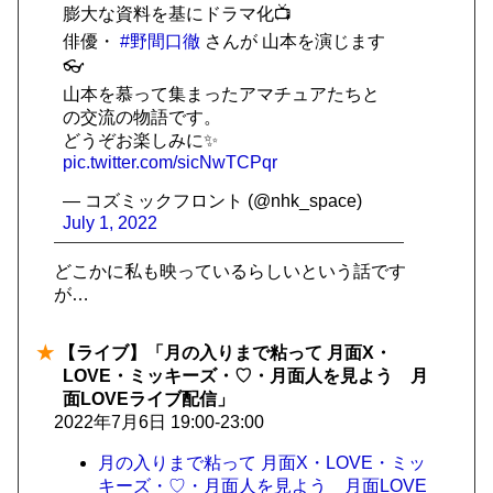
膨大な資料を基にドラマ化📺
俳優・
#野間口徹
さんが 山本を演じます
👓
山本を慕って集まったアマチュアたちと
の交流の物語です。
どうぞお楽しみに✨
pic.twitter.com/sicNwTCPqr
— コズミックフロント (@nhk_space)
July 1, 2022
どこかに私も映っているらしいという話です
が…
★
【ライブ】「月の入りまで粘って 月面X・
LOVE・ミッキーズ・♡・月面人を見よう 月
面LOVEライブ配信」
2022年7月6日 19:00-23:00
月の入りまで粘って 月面X・LOVE・ミッ
キーズ・♡・月面人を見よう 月面LOVE