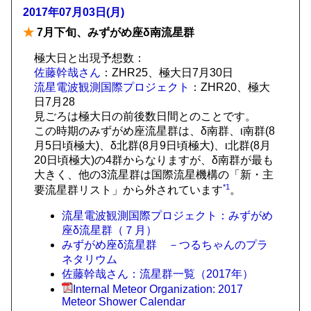
2017年07月03日(月)
★
7月下旬、みずがめ座δ南流星群
極大日と出現予想数：
佐藤幹哉さん
：ZHR25、極大日7月30日
流星電波観測国際プロジェクト
：ZHR20、極大
日7月28
見ごろは極大日の前後数日間とのことです。
この時期のみずがめ座流星群は、δ南群、ι南群(8
月5日頃極大)、δ北群(8月9日頃極大)、ι北群(8月
20日頃極大)の4群からなりますが、δ南群が最も
大きく、他の3流星群は国際流星機構の「新・主
*1
要流星群リスト」から外されています
。
流星電波観測国際プロジェクト：みずがめ
座δ流星群（７月）
みずがめ座δ流星群 －つるちゃんのプラ
ネタリウム
佐藤幹哉さん：流星群一覧（2017年）
Internal Meteor Organization: 2017
Meteor Shower Calendar