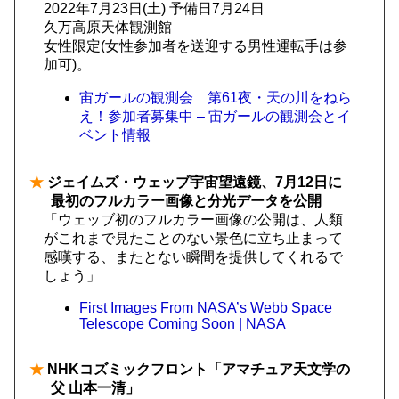
2022年7月23日(土) 予備日7月24日
久万高原天体観測館
女性限定(女性参加者を送迎する男性運転手は参
加可)。
宙ガールの観測会 第61夜・天の川をねら
え！参加者募集中 – 宙ガールの観測会とイ
ベント情報
★
ジェイムズ・ウェッブ宇宙望遠鏡、7月12日に
最初のフルカラー画像と分光データを公開
「ウェッブ初のフルカラー画像の公開は、人類
がこれまで見たことのない景色に立ち止まって
感嘆する、またとない瞬間を提供してくれるで
しょう」
First Images From NASA’s Webb Space
Telescope Coming Soon | NASA
★
NHKコズミックフロント「アマチュア天文学の
父 山本一清」