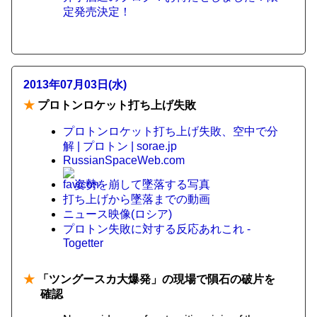
定発売決定！
2013年07月03日(水)
★
プロトンロケット打ち上げ失敗
プロトンロケット打ち上げ失敗、空中で分
解 | プロトン | sorae.jp
RussianSpaceWeb.com
姿勢を崩して墜落する写真
打ち上げから墜落までの動画
ニュース映像(ロシア)
プロトン失敗に対する反応あれこれ -
Togetter
★
「ツングースカ大爆発」の現場で隕石の破片を
確認