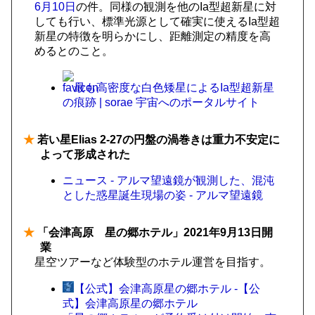
6月10日
の件。同様の観測を他のIa型超新星に対
しても行い、標準光源として確実に使えるIa型超
新星の特徴を明らかにし、距離測定の精度を高
めるとのこと。
最も高密度な白色矮星によるIa型超新星
の痕跡 | sorae 宇宙へのポータルサイト
★
若い星Elias 2-27の円盤の渦巻きは重力不安定に
よって形成された
ニュース - アルマ望遠鏡が観測した、混沌
とした惑星誕生現場の姿 - アルマ望遠鏡
★
「会津高原 星の郷ホテル」2021年9月13日開
業
星空ツアーなど体験型のホテル運営を目指す。
【公式】会津高原星の郷ホテル -【公
式】会津高原星の郷ホテル