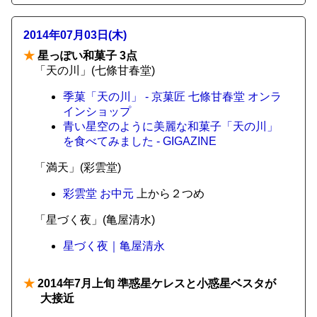
2014年07月03日(木)
★
星っぽい和菓子 3点
「天の川」(七條甘春堂)
季菓「天の川」 - 京菓匠 七條甘春堂 オンラ
インショップ
青い星空のように美麗な和菓子「天の川」
を食べてみました - GIGAZINE
「満天」(彩雲堂)
彩雲堂 お中元
上から２つめ
「星づく夜」(亀屋清水)
星づく夜｜亀屋清永
★
2014年7月上旬 準惑星ケレスと小惑星ベスタが
大接近