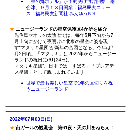
「星の郷ホテル」が予約受け付け開始 南
会津、９月１３日開業：福島民友ニュー
ス：福島民友新聞社 みんゆうNet
★
ニュージーランドの星空保護区4か所を紹介
先住民マオリの太陰暦では、毎年5月下旬から7
月上旬にかけて夜明けに北東の星空に姿を現
す“マタリキ星団”が新年の合図となる。今年は7
月2日頃。「マタリキ」は2022年からニュージー
ランドの祝日に(6月24日)。
マタリキ星団”、日本では「すばる」「プレアデ
ス星団」として親しまれています。
世界で最も美しい星空で1年の区切りを祝
うニュージーランド
2022年07月03日(日)
★
宙ガールの観測会 第61夜・天の川をねらえ！