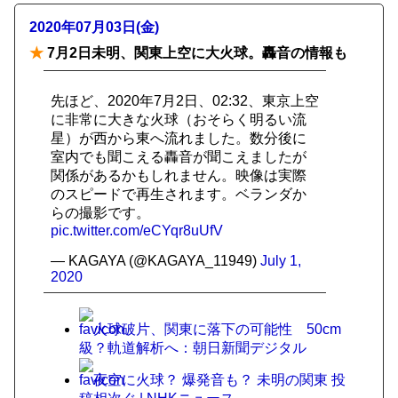
2020年07月03日(金)
★
7月2日未明、関東上空に大火球。轟音の情報も
先ほど、2020年7月2日、02:32、東京上空
に非常に大きな火球（おそらく明るい流
星）が西から東へ流れました。数分後に
室内でも聞こえる轟音が聞こえましたが
関係があるかもしれません。映像は実際
のスピードで再生されます。ベランダか
らの撮影です。
pic.twitter.com/eCYqr8uUfV
— KAGAYA (@KAGAYA_11949)
July 1,
2020
火球破片、関東に落下の可能性 50cm
級？軌道解析へ：朝日新聞デジタル
夜空に火球？ 爆発音も？ 未明の関東 投