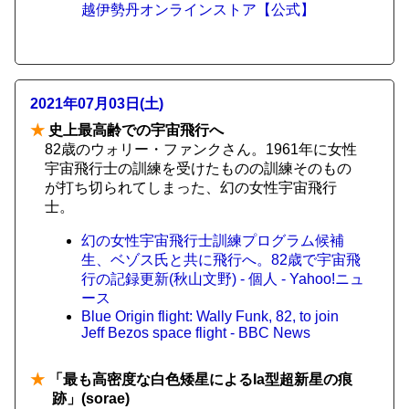
越伊勢丹オンラインストア【公式】
2021年07月03日(土)
★
史上最高齢での宇宙飛行へ
82歳のウォリー・ファンクさん。1961年に女性
宇宙飛行士の訓練を受けたものの訓練そのもの
が打ち切られてしまった、幻の女性宇宙飛行
士。
幻の女性宇宙飛行士訓練プログラム候補
生、ベゾス氏と共に飛行へ。82歳で宇宙飛
行の記録更新(秋山文野) - 個人 - Yahoo!ニュ
ース
Blue Origin flight: Wally Funk, 82, to join
Jeff Bezos space flight - BBC News
★
「最も高密度な白色矮星によるIa型超新星の痕
跡」(sorae)