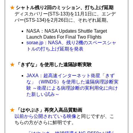
★
シャトル残り2回のミッション、打ち上げ延期
ディスカバリー(STS-133)を11月1日に、エンデ
バー(STS-134)を2月26日に、それぞれ延期。
NASA：NASA Updates Shuttle Target
Launch Dates For Final Two Flights
sorae.jp：NASA、残り2機のスペースシャ
トルの打ち上げ延期を発表
★
「きずな」を使用した遠隔診断実験
JAXA：超高速インターネット衛星「きず
な」（WINDS）を使用した遠隔病理診断実
験 ～衛星による病理診断の実利用化に向け
た新しい試み～
★
「はやぶさ」再突入高品質動画
以前から公開されている映像
と同じですが、こ
ちらの方がさらに鮮明です。