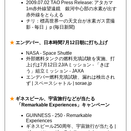
2009.07.02 TAO Press Release: アタカマ
1m赤外線望遠鏡 銀河中心部の水素が出す
赤外線をとらえる
チリ：標高世界一の天文台が水素ガス雲撮
影 - 毎日ｊｐ(毎日新聞)
★
エンデバー、日本時間7月12日朝に打ち上げ
NASA - Space Shuttle
外部燃料タンクの燃料充填試験を実施、打
上げは7月12日:2J/Aミッション - 「きぼ
う」組立ミッション - JAXA
エンデバー燃料充填試験、漏れは検出され
ず | スペースシャトル | sorae.jp
★
ギネスビール、宇宙旅行などが当たる
「Remarkable Experiences」キャンペーン
GUINNESS - 250 - Remarkable
Experiences
ギネスビール250周年、宇宙旅行が当たる |