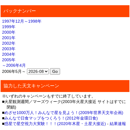
バックナンバー
1997年12月～1998年
1999年
2000年
2001年
2002年
2003年
2004年
2005年
～2006年4月
2006年5月～
協力した天文キャンペーン
※いずれのキャンペーンもすでに終了しています。
■火星観測週間／マーズウィーク(2003年火星大接近 サイトはすでに
閉鎖)
■
めざせ1000万人！みんなで星を見よう！(2009年世界天文年企画)
■
みんなで日食マップをつくろう！(2012年金環日食)
■
惑星で星空視力大実験！！！(2020年木星・土星大接近)
-
結果速報