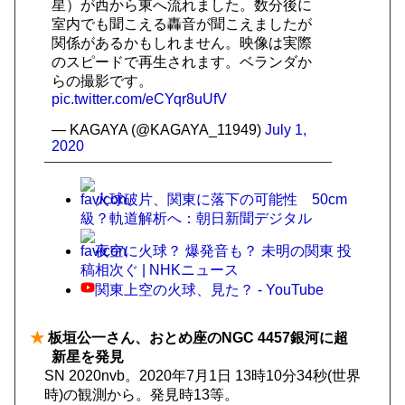
星）が西から東へ流れました。数分後に
室内でも聞こえる轟音が聞こえましたが
関係があるかもしれません。映像は実際
のスピードで再生されます。ベランダか
らの撮影です。
pic.twitter.com/eCYqr8uUfV
— KAGAYA (@KAGAYA_11949)
July 1,
2020
火球破片、関東に落下の可能性 50cm
級？軌道解析へ：朝日新聞デジタル
夜空に火球？ 爆発音も？ 未明の関東 投
稿相次ぐ | NHKニュース
関東上空の火球、見た？ - YouTube
★
板垣公一さん、おとめ座のNGC 4457銀河に超
新星を発見
SN 2020nvb。2020年7月1日 13時10分34秒(世界
時)の観測から。発見時13等。