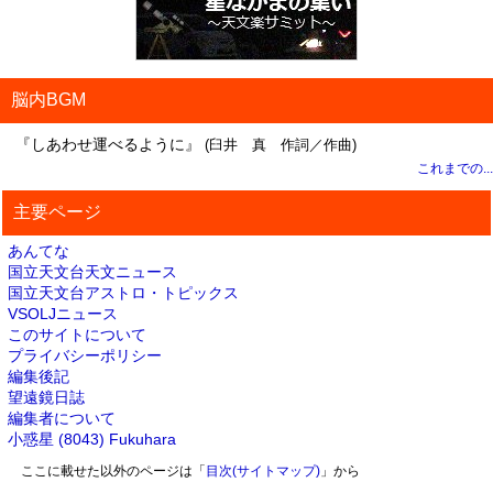
脳内BGM
『しあわせ運べるように』
(臼井 真 作詞／作曲)
これまでの...
主要ページ
あんてな
国立天文台天文ニュース
国立天文台アストロ・トピックス
VSOLJニュース
このサイトについて
プライバシーポリシー
編集後記
望遠鏡日誌
編集者について
小惑星 (8043) Fukuhara
ここに載せた以外のページは「
目次(サイトマップ)
」から