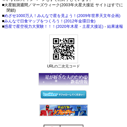
■火星観測週間／マーズウィーク(2003年火星大接近 サイトはすでに
閉鎖)
■
めざせ1000万人！みんなで星を見よう！(2009年世界天文年企画)
■
みんなで日食マップをつくろう！(2012年金環日食)
■
惑星で星空視力大実験！！！(2020年木星・土星大接近)
-
結果速報
URLの二次元コード