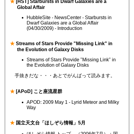
★
[HST] Starbursts in Dwarf Galaxies are a
Global Affair
HubbleSite - NewsCenter - Starbursts in
Dwarf Galaxies are a Global Affair
(04/30/2009) - Introduction
★
Streams of Stars Provide "Missing Link" in
the Evolution of Galaxy Disks
Streams of Stars Provide "Missing Link" in
the Evolution of Galaxy Disks
手抜きだな・・・あとでがんばって読みます。
★
[APoD] こと座流星群
APOD: 2009 May 1 - Lyrid Meteor and Milky
Way
★
国立天文台「ほしぞら情報」5月
ほしぞら情報 トップ （2006年7月）：国