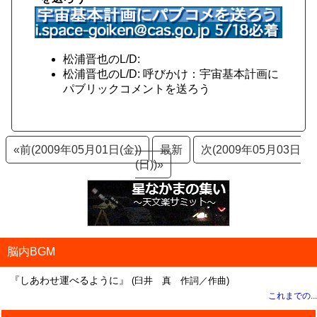
松浦晋也のL/D:
松浦晋也のL/D: 呼びかけ：宇宙基本計画に
パブリックコメントを送ろう
«前(2009年05月01日(金))
最新
次(2009年05月03日
(日))»
脳内BGM
『しあわせ運べるように』
(臼井 真 作詞／作曲)
これまでの...