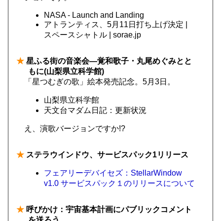
NASA - Launch and Landing
アトランティス、5月11日打ち上げ決定 |
スペースシャトル | sorae.jp
★
星ふる街の音楽会―覚和歌子・丸尾めぐみとと
もに(山梨県立科学館)
「星つむぎの歌」絵本発売記念。5月3日。
山梨県立科学館
天文台マダム日記：更新状況
え、演歌バージョンですか!?
★
ステラウインドウ、サービスパック1リリース
フェアリーデバイセズ：StellarWindow
v1.0 サービスパック１のリリースについて
★
呼びかけ：宇宙基本計画にパブリックコメント
を送ろう