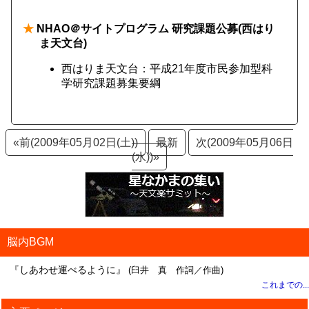
★
NHAO＠サイトプログラム 研究課題公募(西はり
ま天文台)
西はりま天文台：平成21年度市民参加型科
学研究課題募集要綱
«前(2009年05月02日(土))
最新
次(2009年05月06日
(水))»
脳内BGM
『しあわせ運べるように』
(臼井 真 作詞／作曲)
これまでの...