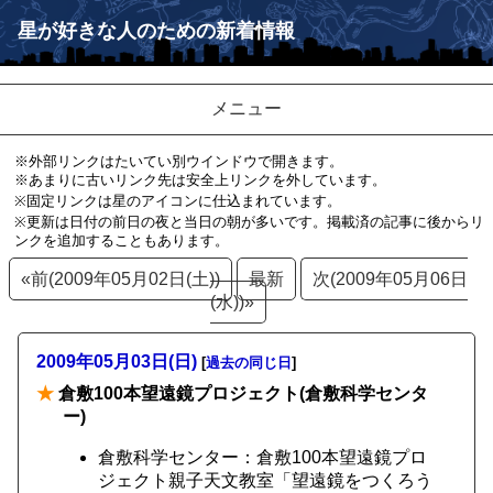
星が好きな人のための新着情報
メニュー
※外部リンクはたいてい別ウインドウで開きます。
※あまりに古いリンク先は安全上リンクを外しています。
※固定リンクは星のアイコンに仕込まれています。
※更新は日付の前日の夜と当日の朝が多いです。掲載済の記事に後からリ
ンクを追加することもあります。
«前(2009年05月02日(土))
最新
次(2009年05月06日
(水))»
2009年05月03日(日)
[
過去の同じ日
]
★
倉敷100本望遠鏡プロジェクト(倉敷科学センタ
ー)
倉敷科学センター：倉敷100本望遠鏡プロ
ジェクト親子天文教室「望遠鏡をつくろう