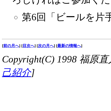
第6回「ビールを片
[
前の月へ
]
[
目次へ
]
[
次の月へ
]
[
最新の情報へ
]
Copyright(C) 199
己紹介
]