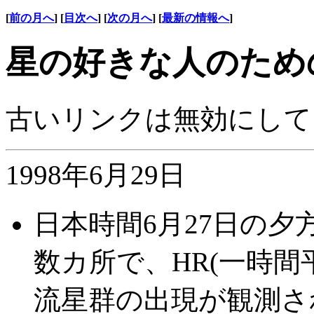
[
前の月へ
]
[
目次へ
]
[
次の月へ
]
[
最新の情報へ
]
星の好きな人のための新
古いリンクは無効にして
1998年6月29日
日本時間6月27日の
数カ所で、HR(一時間
流星群の出現が観測さ