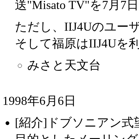
送"Misato TV"を
ただし、IIJ4Uのユ
そして福原はIIJ4U
みさと天文台
1998年6月6日
[紹介]ドブソニアン