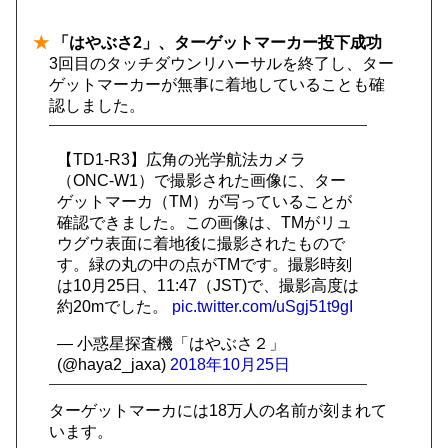
★
「はやぶさ2」、ターゲットマーカー投下成功
3回目のタッチダウンリハーサルを終了し、ター
ゲットマーカーが無事に着地していることも確
認しました。
【TD1-R3】広角の光学航法カメラ
（ONC-W1）で撮影された画像に、ター
ゲットマーカ（TM）が写っていることが
確認できました。この画像は、TMがリュ
ウグウ表面に着地後に撮影されたもので
す。緑の丸の中の点がTMです。撮影時刻
は10月25日、11:47（JST)で、撮影高度は
約20mでした。
pic.twitter.com/uSgj51t9gI
— 小惑星探査機「はやぶさ２」
(@haya2_jaxa)
2018年10月25日
ターゲットマーカには18万人の名前が刻まれて
います。