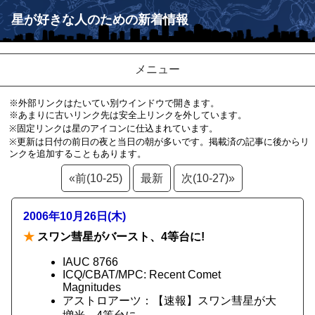
星が好きな人のための新着情報
メニュー
※外部リンクはたいてい別ウインドウで開きます。
※あまりに古いリンク先は安全上リンクを外しています。
※固定リンクは星のアイコンに仕込まれています。
※更新は日付の前日の夜と当日の朝が多いです。掲載済の記事に後からリ
ンクを追加することもあります。
«前(10-25)
最新
次(10-27)»
2006年10月26日(木)
★
スワン彗星がバースト、4等台に!
IAUC 8766
ICQ/CBAT/MPC: Recent Comet
Magnitudes
アストロアーツ：【速報】スワン彗星が大