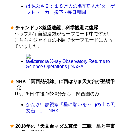
はやぶさ２：１８万人の名前刻んだターゲ
ットマーカー投下 - 毎日新聞
★
チャンドラX線望遠鏡、科学観測に復帰
ハッブル宇宙望遠鏡がセーフモード中ですが、
こちらもジャイロの不調でセーフモードに入っ
ていました。
Chandra X-ray Observatory Returns to
Science Operations | NASA
★
NHK「関西熱視線」に西はりま天文台が登場予
定
10月26日 午後7時30分から。関西圏のみ。
かんさい熱視線「星に願いを～山の上の天
文台～」 - NHK
★
2018年の「天文台マダム直伝！三鷹・星と宇宙