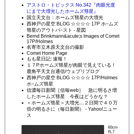
アストロ・トピックス No.342『肉眼光度
にまで大増光したホームズ彗星』
国立天文台：ホームズ彗星の大増光
西神戸の星空 BLOG ☆☆☆☆ 17P ホ−ムズ
彗星のアウトバ−スト - 星図
Bernd Brinkmann&acute;s Images of Comet
17P/Holmes
名寄市立木原天文台の撮影
Comet Home Page
もも星日記: 速報！
１７Pホームズ彗星が肉眼で見えている！
鹿角平天文台通信/ウェブリブログ
西神戸の星空 BLOG ☆☆☆☆ 17P/Holmes
ホ−ムズ彗星
信濃毎日新聞［信毎web］ 急に明るさ増
したホームズ彗星 今夜はどうかな？
＜ホームズ彗星＞大増光…２日間で４０万
倍の明るさに（毎日新聞） - Yahoo!ニュー
ス
60cm
f5,7