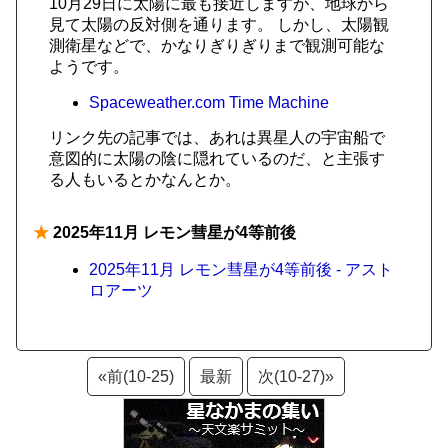
10月29日に太陽に最も接近しますが、地球から
見て太陽の反対側を通ります。 しかし、太陽観
測衛星などで、かなりぎりぎりまで観測可能な
ようです。
Spaceweather.com Time Machine
リンク先の記事では、あれは異星人の宇宙船で
意図的に太陽の陰に隠れているのだ、と主張す
る人もいるとかなんとか。
★
2025年11月 レモン彗星が4等前後
2025年11月 レモン彗星が4等前後 - アスト
ロアーツ
«前(10-25)
最新
次(10-27)»