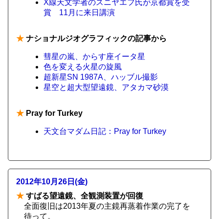
X線天文学者のスニヤエフ氏が京都賞を受
賞 11月に来日講演
★
ナショナルジオグラフィックの記事から
彗星の嵐、からす座イータ星
色を変える火星の旋風
超新星SN 1987A、ハッブル撮影
星空と超大型望遠鏡、アタカマ砂漠
★
Pray for Turkey
天文台マダム日記：Pray for Turkey
2012年10月26日(金)
★
すばる望遠鏡、全観測装置が回復
全面復旧は2013年夏の主鏡再蒸着作業の完了を
待って。