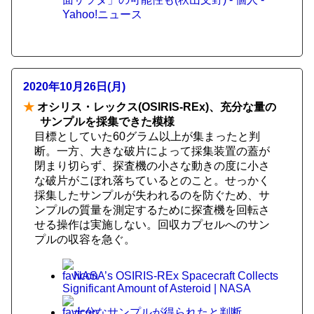
Yahoo!ニュース
2020年10月26日(月)
★
オシリス・レックス(OSIRIS-REx)、充分な量の
サンプルを採集できた模様
目標としていた60グラム以上が集まったと判
断。一方、大きな破片によって採集装置の蓋が
閉まり切らず、探査機の小さな動きの度に小さ
な破片がこぼれ落ちているとのこと。せっかく
採集したサンプルが失われるのを防ぐため、サ
ンプルの質量を測定するために探査機を回転さ
せる操作は実施しない。回収カプセルへのサン
プルの収容を急ぐ。
NASA’s OSIRIS-REx Spacecraft Collects
Significant Amount of Asteroid | NASA
十分なサンプルが得られたと判断。