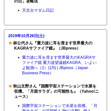
の日」攻略法
天文台マダム日記
2019年10月26日(土)
★
林公代さん『重力波に耳を澄ます世界最大の
KAGRAサファイア鏡』（JBpress）
重力波に耳を澄ます世界最大のKAGRAサ
ファイア鏡 重力波望遠鏡KAGRA、いよい
よ観測へ（2）(1/5) | JBpress（Japan
Business Press）
★
秋山文野さん『国際宇宙ステーションで水菜を
収穫。「月面サラダ」の可能性も』（Yahoo!ニ
ュース）
国際宇宙ステーションで水菜を収穫。「月
面サラダ」の可能性も(秋山文野) - 個人 -