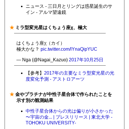
ニュース - 三日月とリングは惑星誕生のサ
イン - アルマ望遠鏡
★
ミラ型変光星はくちょう座χ、極大
はくちょう座χ（カイ）
極大かな？
pic.twitter.com/lYnaQipYUC
— Nga (@Nagai_Kazuo)
2017年10月25日
【参考】
2017年の主要なミラ型変光星の光
度変化予測 - アストロアーツ
★
金やプラチナが中性子星合体で作られたことを
示す別の観測結果
中性子星合体からの光は偏りが小さかった
〜宇宙の金... | プレスリリース | 東北大学 -
TOHOKU UNIVERSITY-