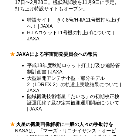
17日〜2月28日。極低温試験を11月9日に予定。
打ち上げ特設サイトもオープン。
特設サイト きく8号/H-IIA11号機打ち上げ
へ！ | JAXA
H-IIAロケット11号機の打上げについて |
JAXA
★
JAXAによる宇宙開発委員会への報告
平成18年度秋期ロケット打上げ及び追跡管
制計画書 | JAXA
大型展開アンテナ小型・部分モデル
2（LDREX-2）の軌道上実験結果について |
JAXA
陸域観測技術衛星「だいち」の初期校正検
証運用終了及び定常観測運用開始について
| JAXA
★
火星の観測画像解析に一般の人々の手助けを
NASAは、「マーズ・リコナイサンス・オービ