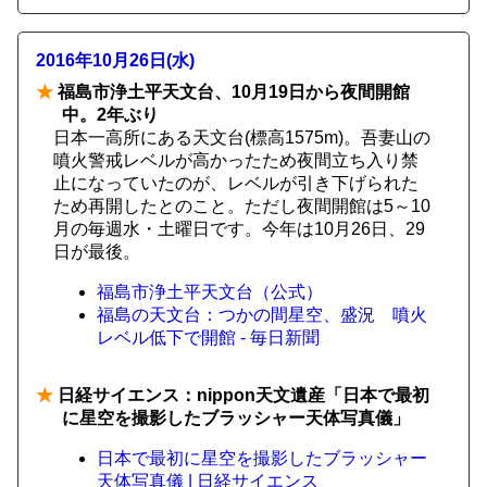
2016年10月26日(水)
★
福島市浄土平天文台、10月19日から夜間開館
中。2年ぶり
日本一高所にある天文台(標高1575m)。吾妻山の
噴火警戒レベルが高かったため夜間立ち入り禁
止になっていたのが、レベルが引き下げられた
ため再開したとのこと。ただし夜間開館は5～10
月の毎週水・土曜日です。今年は10月26日、29
日が最後。
福島市浄土平天文台（公式）
福島の天文台：つかの間星空、盛況 噴火
レベル低下で開館 - 毎日新聞
★
日経サイエンス：nippon天文遺産「日本で最初
に星空を撮影したブラッシャー天体写真儀」
日本で最初に星空を撮影したブラッシャー
天体写真儀 | 日経サイエンス