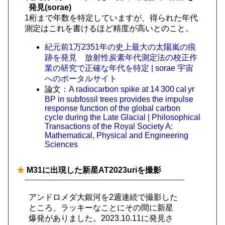
発見(sorae)
1桁まで年数を特定していますが、得られた年代
測定はこれを書けるほど精度が高いとのこと。
紀元前1万2351年の史上最大の太陽嵐の痕
跡を発見 放射性炭素年代測定法の校正作
業の研究で正確な年代を特定 | sorae 宇宙
へのポータルサイト
論文：
A radiocarbon spike at 14 300 cal yr
BP in subfossil trees provides the impulse
response function of the global carbon
cycle during the Late Glacial | Philosophical
Transactions of the Royal Society A:
Mathematical, Physical and Engineering
Sciences
★
M31に出現した新星AT2023uriを撮影
アンドロメダ大銀河を2週連続で撮影した
ところ、ラッキーなことにその間に新星
爆発がありました。2023.10.11に発見さ