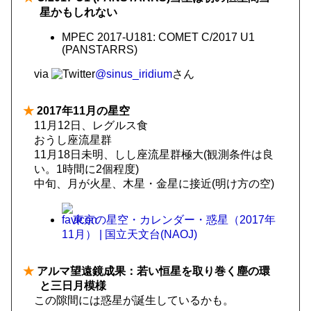
星かもしれない
MPEC 2017-U181: COMET C/2017 U1
(PANSTARRS)
via
@sinus_iridium
さん
★
2017年11月の星空
11月12日、レグルス食
おうし座流星群
11月18日未明、しし座流星群極大(観測条件は良
い。1時間に2個程度)
中旬、月が火星、木星・金星に接近(明け方の空)
東京の星空・カレンダー・惑星（2017年
11月） | 国立天文台(NAOJ)
★
アルマ望遠鏡成果：若い恒星を取り巻く塵の環
と三日月模様
この隙間には惑星が誕生しているかも。