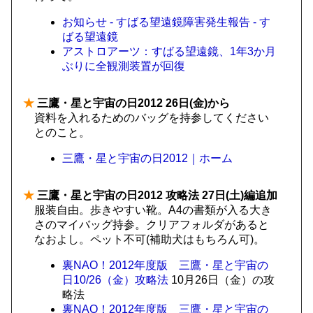
お知らせ - すばる望遠鏡障害発生報告 - す
ばる望遠鏡
アストロアーツ：すばる望遠鏡、1年3か月
ぶりに全観測装置が回復
★
三鷹・星と宇宙の日2012 26日(金)から
資料を入れるためのバッグを持参してください
とのこと。
三鷹・星と宇宙の日2012｜ホーム
★
三鷹・星と宇宙の日2012 攻略法 27日(土)編追加
服装自由。歩きやすい靴。A4の書類が入る大き
さのマイバッグ持参。クリアフォルダがあると
なおよし。ペット不可(補助犬はもちろん可)。
裏NAO！2012年度版 三鷹・星と宇宙の
日10/26（金）攻略法
10月26日（金）の攻
略法
裏NAO！2012年度版 三鷹・星と宇宙の