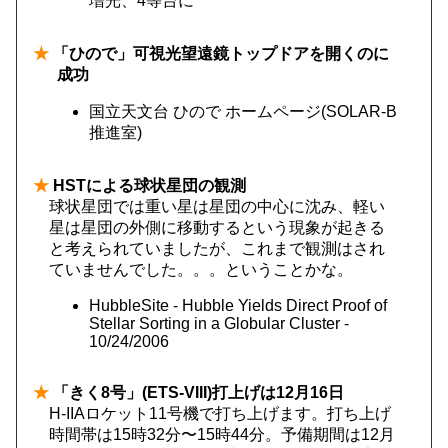
増光、4等台に
★
「ひので」可視光望遠鏡トップドアを開くのに
成功
国立天文台 ひので ホームページ(SOLAR-B
推進室)
★
HSTによる球状星団の観測
球状星団では重い星は星団の中心に沈み、軽い
星は星団の外側に移動するという現象が起きる
と考えられていましたが、これまで観測はされ
ていませんでした。。。ということかな。
HubbleSite - Hubble Yields Direct Proof of
Stellar Sorting in a Globular Cluster -
10/24/2006
★
「きく8号」(ETS-VIII)打上げは12月16日
H-IIAロケット11号機で打ち上げます。打ち上げ
時間帯は15時32分〜15時44分。予備期間は12月