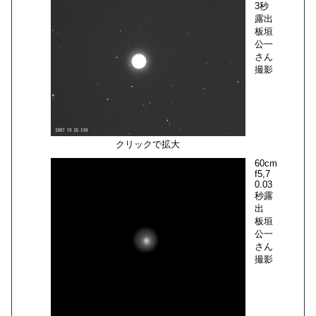
3秒
露出
板垣
公一
さん
撮影
クリックで拡大
60cm
f5,7
0.03
秒露
出
板垣
公一
さん
撮影