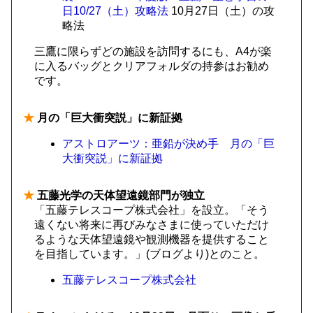
日10/27（土）攻略法
10月27日（土）の攻
略法
三鷹に限らずどの施設を訪問するにも、A4が楽
に入るバッグとクリアフォルダの持参はお勧め
です。
★
月の「巨大衝突説」に新証拠
アストロアーツ：亜鉛が決め手 月の「巨
大衝突説」に新証拠
★
五藤光学の天体望遠鏡部門が独立
「五藤テレスコープ株式会社」を設立。「そう
遠くない将来に再びみなさまに使っていただけ
るような天体望遠鏡や観測機器を提供すること
を目指しています。」(ブログより)とのこと。
五藤テレスコープ株式会社