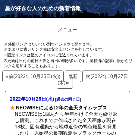
星が好きな人のための新着情報
メニュー
※外部リンクはたいてい別ウインドウで開きます。
※あまりに古いリンク先は安全上リンクを外しています。
※固定リンクは星のアイコンに仕込まれています。
※更新は日付の前日の夜と当日の朝が多いです。掲載済の記事に後からリ
ンクを追加することもあります。
«前(2022年10月25日(火))
最新
次(2022年10月27日
(木))»
2022年10月26日(水)
[
過去の同じ日
]
★
NEOWISEによる12年の全天タイムラプス
NEOWISEは1回あたり半年かけて全天を繰り返
し観測。これまでに作成された全天画像が現在
18枚。固有運動から地球近傍の褐色矮星を発見
したり、原始星の長期観測やブラックホールの