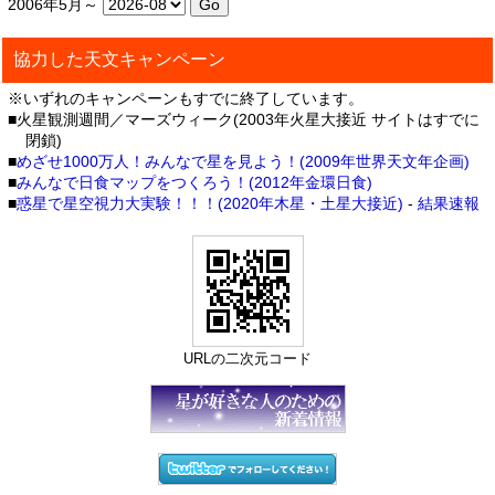
2006年5月～
協力した天文キャンペーン
※いずれのキャンペーンもすでに終了しています。
■火星観測週間／マーズウィーク(2003年火星大接近 サイトはすでに
閉鎖)
■
めざせ1000万人！みんなで星を見よう！(2009年世界天文年企画)
■
みんなで日食マップをつくろう！(2012年金環日食)
■
惑星で星空視力大実験！！！(2020年木星・土星大接近)
-
結果速報
URLの二次元コード