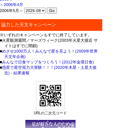
～2006年4月
2006年5月～
協力した天文キャンペーン
※いずれのキャンペーンもすでに終了しています。
■火星観測週間／マーズウィーク(2003年火星大接近 サ
イトはすでに閉鎖)
■
めざせ1000万人！みんなで星を見よう！(2009年世界
天文年企画)
■
みんなで日食マップをつくろう！(2012年金環日食)
■
惑星で星空視力大実験！！！(2020年木星・土星大接
近)
-
結果速報
URLの二次元コード