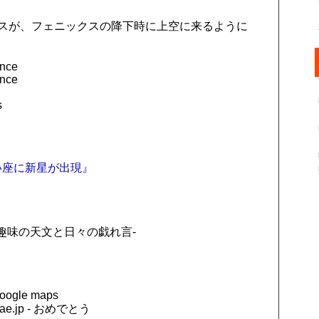
プレスが、フェニックスの降下時に上空に来るように
ance
ance
s
かい座に新星が出現』
記 - 趣味の天文と日々の戯れ言-
 google maps
e.jp - おめでとう