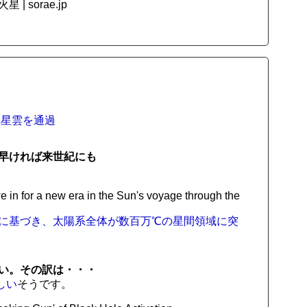
 sorae.jp
潟星雲を通過
早ければ来世紀にも
in for a new era in the Sun's voyage through the
irose: 衛星観測に基づき、太陽系全体が数百万℃の星間領域に突
い。その訳は・・・
しい
そうです。