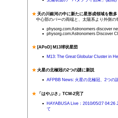
★
天の川銀河の中に新たに星形成領域を数多
中心部のバーの両端と、太陽系より外側の
physorg.com:Astronomers discover new
physorg.com:Astronomers Discover Cl
★
[APoD] M13球状星団
M13: The Great Globular Cluster in H
★
火星の北極冠の2つの謎に新説
AFPBB News: 火星の北極冠、2
★
「はやぶさ」TCM-2完了
HAYABUSA Live：2010/05/27 
て