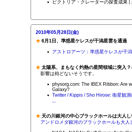
ビクトリア・クレーターの探査成果 | 火星 |
2010年05月28日(金)
★
6月1日、準惑星ケレスが干潟星雲を通過
アストロアーツ：準惑星ケレスが干
★
太陽系、まもなく灼熱の星間領域に突入？
影響は殆どないそうです。
physorg.com: The IBEX Ribbon: Are we 
Galaxy?
Twitter / Kippis / Sho H
...
★
天の川銀河の中心ブラックホールは大人し
アンドロメダ銀河のブラックホールも大人