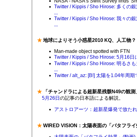
NASA - NASA's Swift Survey finds 'Sm
Twitter / Kippis / Sho H
...
Twitter / Kippis / Sho H
...
★
地球によりそう小惑星2010 KQ、人工物？
Man-made object spotted with FTN
Twitter / Kippis / Sho Hiros
Twitter / Kippis / Sho H
...
Twitter / alt_az: [B!] 太陽を1.04
★
「チャンドラによる超新星残骸N49の観測
5月26日
の記事の日本語による解説。
アストロアーツ：超新星爆発で放た
★
WIRED VISION：太陽表面の「バタフライ
太陽表面の「バタフライ効果」(動画)