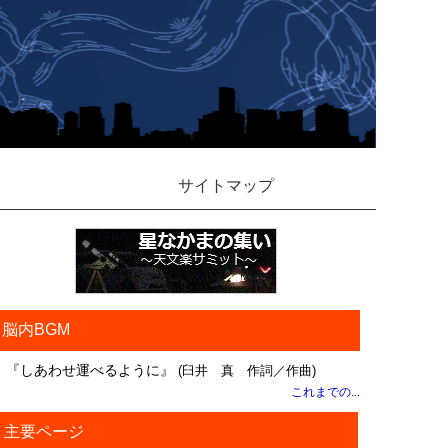
サイトマップ
脳内BGM
『しあわせ運べるように』
(臼井 真 作詞／作曲)
これまでの...
主要ページ