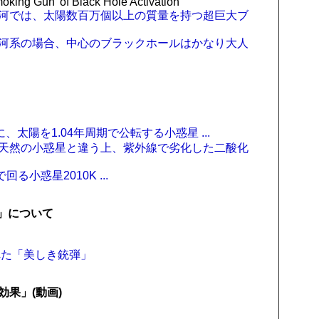
oking Gun' of Black Hole Activation
irose: 多くの銀河では、太陽数百万個以上の質量を持つ超巨大ブ
irose: 我々の銀河系の場合、中心のブラックホールはかなり大人
e: 5月16日に、太陽を1.04年周期で公転する小惑星 ...
irose: 明るさも天然の小惑星と違う上、紫外線で劣化した二酸化
年周期で回る小惑星2010K ...
」について
れた「美しき銃弾」
効果」(動画)