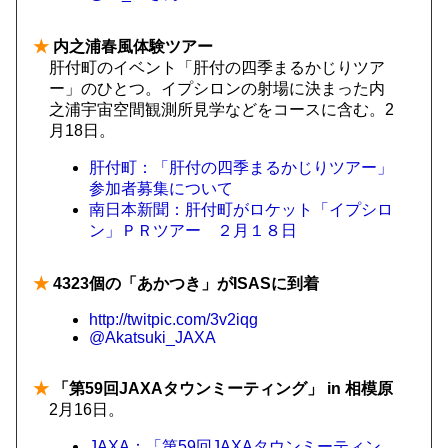
★
内之浦春風体験ツアー
肝付町のイベント「肝付の四季まるかじりツア
ー」のひとつ。イプシロンの射場に決まった内
之浦宇宙空間観測所見学などをコースに含む。2
月18日。
肝付町：「肝付の四季まるかじりツアー」
参加者募集について
南日本新聞：肝付町がロケット「イプシロ
ン」ＰＲツアー ２月１８日
★
4323個の「あかつき」がISASに到着
http://twitpic.com/3v2iqg
@Akatsuki_JAXA
★
「第59回JAXAタウンミーティング」 in 相模原
2月16日。
JAXA：「第59回JAXAタウンミーティン