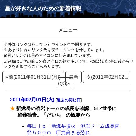
星が好きな人のための新着情報
メニュー
※外部リンクはたいてい別ウインドウで開きます。
※あまりに古いリンク先は安全上リンクを外しています。
※固定リンクは星のアイコンに仕込まれています。
※更新は日付の前日の夜と当日の朝が多いです。掲載済の記事に後からリ
ンクを追加することもあります。
«前(2011年01月31日(月))
最新
次(2011年02月02日
(水))»
2011年02月01日(火)
[
過去の同じ日
]
★
新燃岳の溶岩ドームの成長を確認。512世帯に
避難勧告。「だいち」の観測から
毎日ｊｐ：新燃岳噴火：溶岩ドーム成長直
径５００ｍ 圧力高まる恐れ