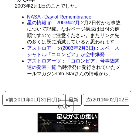
2003年2月1日のことでした。
NASA - Day of Remembrance
星の情報.jp：2003年2月
2月2日付から事故
について記載。なおページ構成は日付の逆
順ですのでご注意ください。またリンク先
の多くは既に消滅していると思われます。
アストロアーツ(2003年2月3日)：スペース
シャトル「コロンビア」が空中爆発
アストロアーツ：「コロンビア」号事故関
連の発表一覧
当時活発に発行されていたメ
ールマガジンInfo-Starさんの情報から。
«前(2011年01月31日(月))
最新
次(2011年02月02日
(水))»