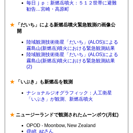
毎日ｊｐ：新燃岳噴火：５１２世帯に避難
勧告…宮崎・高原町
★
「だいち」による新燃岳噴火緊急観測の画像公
開
陸域観測技術衛星「だいち」(ALOS)による
霧島山(新燃岳)噴火における緊急観測結果
陸域観測技術衛星「だいち」(ALOS)による
霧島山(新燃岳)噴火における緊急観測結果
(2)
★
「いぶき」も新燃岳を観測
ナショナルジオグラフィック：人工衛星
「いぶき」が観測、新燃岳噴火
★
ニュージーランドで観測されたムーンボウ(月虹)
OPOD - Moonbow, New Zealand
@alt_azさん