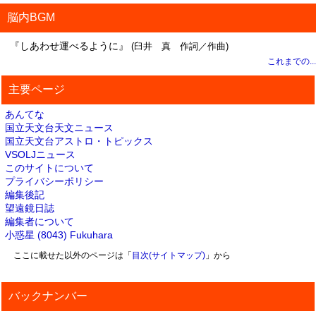
脳内BGM
『しあわせ運べるように』
(臼井 真 作詞／作曲)
これまでの...
主要ページ
あんてな
国立天文台天文ニュース
国立天文台アストロ・トピックス
VSOLJニュース
このサイトについて
プライバシーポリシー
編集後記
望遠鏡日誌
編集者について
小惑星 (8043) Fukuhara
ここに載せた以外のページは「
目次(サイトマップ)
」から
バックナンバー