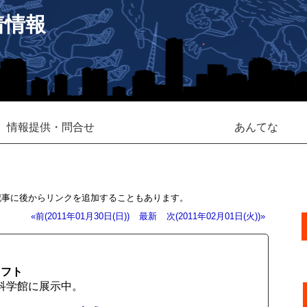
着情報
情報提供・問合せ
あんてな
記事に後からリンクを追加することもあります。
«前(2011年01月30日(日))
最新
次(2011年02月01日(火))»
ラフト
科学館に展示中。