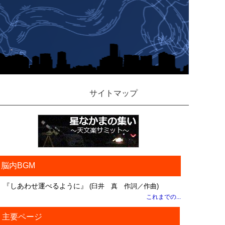
サイトマップ
脳内BGM
『しあわせ運べるように』
(臼井 真 作詞／作曲)
これまでの...
主要ページ