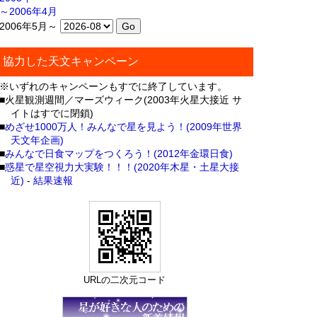
～2006年4月
2006年5月～
協力した天文キャンペーン
※いずれのキャンペーンもすでに終了しています。
■火星観測週間／マーズウィーク(2003年火星大接近 サ
イトはすでに閉鎖)
■
めざせ1000万人！みんなで星を見よう！(2009年世界
天文年企画)
■
みんなで日食マップをつくろう！(2012年金環日食)
■
惑星で星空視力大実験！！！(2020年木星・土星大接
近)
-
結果速報
URLの二次元コード