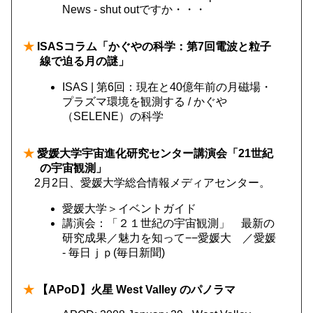
News - shut outですか・・・
★
ISASコラム「かぐやの科学：第7回電波と粒子
線で迫る月の謎」
ISAS | 第6回：現在と40億年前の月磁場・
プラズマ環境を観測する / かぐや
（SELENE）の科学
★
愛媛大学宇宙進化研究センター講演会「21世紀
の宇宙観測」
2月2日、愛媛大学総合情報メディアセンター。
愛媛大学＞イベントガイド
講演会：「２１世紀の宇宙観測」 最新の
研究成果／魅力を知って−−愛媛大 ／愛媛
- 毎日ｊｐ(毎日新聞)
★
【APoD】火星 West Valley のパノラマ