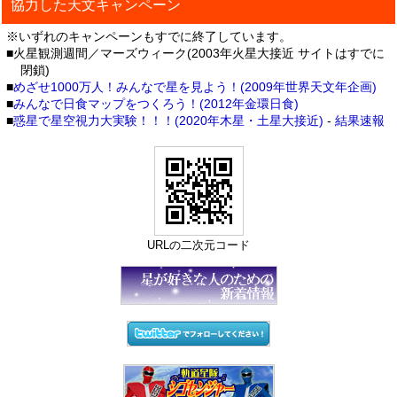
協力した天文キャンペーン
※いずれのキャンペーンもすでに終了しています。
■火星観測週間／マーズウィーク(2003年火星大接近 サイトはすでに
閉鎖)
■
めざせ1000万人！みんなで星を見よう！(2009年世界天文年企画)
■
みんなで日食マップをつくろう！(2012年金環日食)
■
惑星で星空視力大実験！！！(2020年木星・土星大接近)
-
結果速報
URLの二次元コード