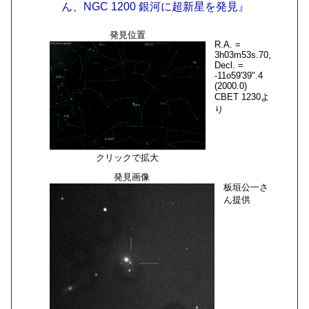
ん、NGC 1200 銀河に超新星を発見』
発見位置
R.A. =
3h03m53s.70,
Decl. =
-11o59'39".4
(2000.0)
CBET 1230よ
り
クリックで拡大
発見画像
板垣公一さ
ん提供