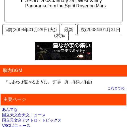
APOD: 2008 January 29 - West Valley
Panorama from the Spirit Rover on Mars
«前(2008年01月29日(火))
最新
次(2008年01月31日
(木))»
脳内BGM
『しあわせ運べるように』
(臼井 真 作詞／作曲)
これまでの...
主要ページ
あんてな
国立天文台天文ニュース
国立天文台アストロ・トピックス
VSOLJニュース