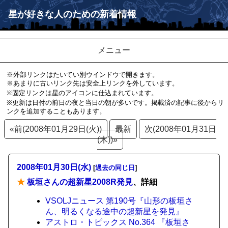
星が好きな人のための新着情報
メニュー
※外部リンクはたいてい別ウインドウで開きます。
※あまりに古いリンク先は安全上リンクを外しています。
※固定リンクは星のアイコンに仕込まれています。
※更新は日付の前日の夜と当日の朝が多いです。掲載済の記事に後からリ
ンクを追加することもあります。
«前(2008年01月29日(火))
最新
次(2008年01月31日
(木))»
2008年01月30日(水)
[
過去の同じ日
]
★
板垣さんの超新星2008R発見
、詳細
VSOLJニュース 第190号『山形の板垣さ
ん、明るくなる途中の超新星を発見』
アストロ・トピックス No.364 『板垣さ