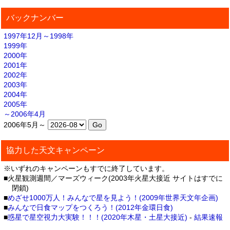
バックナンバー
1997年12月～1998年
1999年
2000年
2001年
2002年
2003年
2004年
2005年
～2006年4月
2006年5月～
協力した天文キャンペーン
※いずれのキャンペーンもすでに終了しています。
■火星観測週間／マーズウィーク(2003年火星大接近 サイトはすでに
閉鎖)
■
めざせ1000万人！みんなで星を見よう！(2009年世界天文年企画)
■
みんなで日食マップをつくろう！(2012年金環日食)
■
惑星で星空視力大実験！！！(2020年木星・土星大接近)
-
結果速報