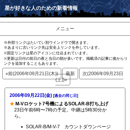
星が好きな人のための新着情報
メニュー
※外部リンクはたいてい別ウインドウで開きます。
※あまりに古いリンク先は安全上リンクを外しています。
※固定リンクは星のアイコンに仕込まれています。
※更新は日付の前日の夜と当日の朝が多いです。掲載済の記事に後からリ
ンクを追加することもあります。
«前(2006年09月21日(木))
最新
次(2006年09月23日
(土))»
2006年09月22日(金)
[
過去の同じ日
]
★
M-Vロケット7号機によるSOLAR-B打ち上げ
23日午前6時〜7時の予定。中継は5時30分か
ら。
SOLAR-B/M-V-7 カウントダウンページ