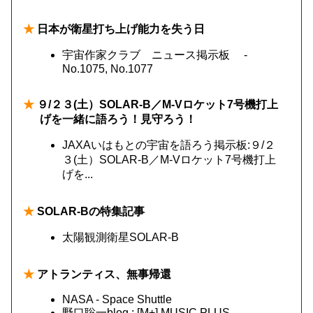
★
日本が衛星打ち上げ能力を失う日
宇宙作家クラブ ニュース掲示板 -
No.1075, No.1077
★
９/２３(土）SOLAR-B／M-Vロケット7号機打上
げを一緒に語ろう！見守ろう！
JAXAいはもとの宇宙を語ろう掲示板:９/２
３(土）SOLAR-B／M-Vロケット7号機打上
げを...
★
SOLAR-Bの特集記事
太陽観測衛星SOLAR-B
★
アトランティス、無事帰還
NASA - Space Shuttle
野口聡一blog : [M+] MUSIC PLUS