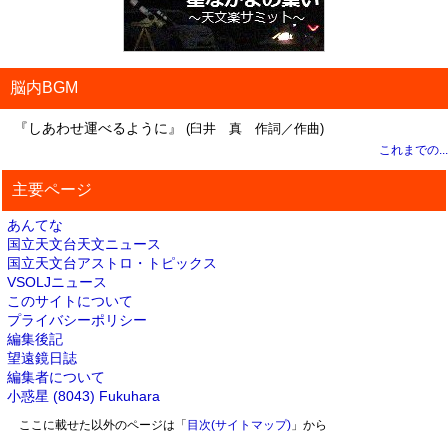
脳内BGM
『しあわせ運べるように』
(臼井 真 作詞／作曲)
これまでの...
主要ページ
あんてな
国立天文台天文ニュース
国立天文台アストロ・トピックス
VSOLJニュース
このサイトについて
プライバシーポリシー
編集後記
望遠鏡日誌
編集者について
小惑星 (8043) Fukuhara
ここに載せた以外のページは「
目次(サイトマップ)
」から