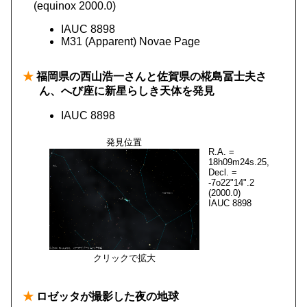
(equinox 2000.0)
IAUC 8898
M31 (Apparent) Novae Page
★
福岡県の西山浩一さんと佐賀県の椛島冨士夫さ
ん、へび座に新星らしき天体を発見
IAUC 8898
発見位置
R.A. =
18h09m24s.25,
Decl. =
-7o22"14".2
(2000.0)
IAUC 8898
クリックで拡大
★
ロゼッタが撮影した夜の地球