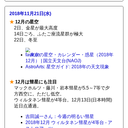
2018年11月21日(水)
★
12月の星空
2日、金星が最大高度
14日ごろ、ふたご座流星群が極大
22日、冬至
東京の星空・カレンダー・惑星（2018年
12月） | 国立天文台(NAOJ)
AstroArts: 星空ガイド: 2018年の天文現象
★
12月は彗星にも注目
マックホルツ・藤川・岩本彗星が5.5～7等で夕
方西空に。ただし低空。
ウィルタネン彗星が4等台。12月13日(日本時間)
近日点通過。
吉田誠一さん：今週の明るい彗星
2018年12月 ウィルタネン彗星が4等台 - ア