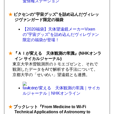
査情報ステーション
★
ビクセンの"宇宙グッズ"を詰め込んだヴィレッ
ジヴァンガード限定の福袋
【2020福袋】天体望遠鏡メーカーVixen
の"宇宙グッズ"を詰め込んだヴィレヴァン
限定の福袋が登場！
★
『ＡＩが変える 天体観測の常識』(NHKオンラ
イン サイカルジャーナル)
東京大学木曽観測所のトモエゴゼンと、それで
観測したデータをAIで解析する手法について。
京都大学の「せいめい」望遠鏡とも連携。
ＡＩが変える 天体観測の常識｜サイカ
ルジャーナル｜NHKオンライン
★
ブックレット『From Medicine to Wi-Fi
Technical Applications of Astronomy to