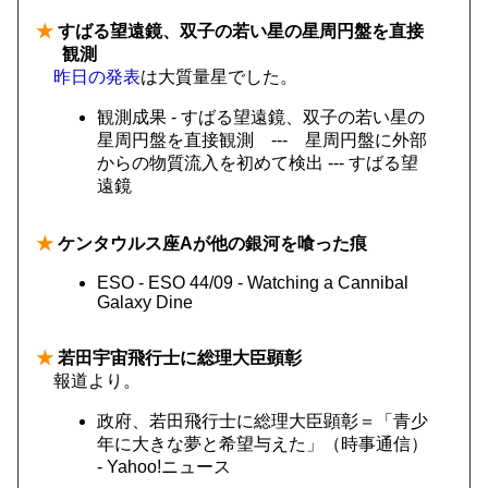
★
すばる望遠鏡、双子の若い星の星周円盤を直接
観測
昨日の発表
は大質量星でした。
観測成果 - すばる望遠鏡、双子の若い星の
星周円盤を直接観測 --- 星周円盤に外部
からの物質流入を初めて検出 --- すばる望
遠鏡
★
ケンタウルス座Aが他の銀河を喰った痕
ESO - ESO 44/09 - Watching a Cannibal
Galaxy Dine
★
若田宇宙飛行士に総理大臣顕彰
報道より。
政府、若田飛行士に総理大臣顕彰＝「青少
年に大きな夢と希望与えた」（時事通信）
- Yahoo!ニュース