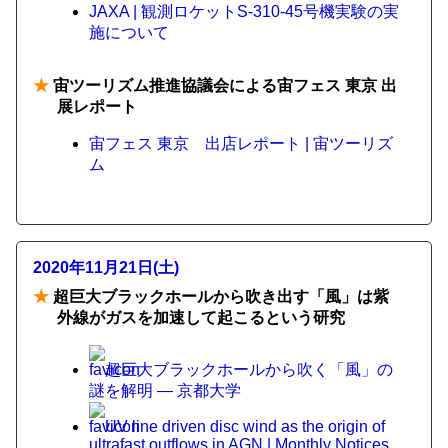
JAXA | 観測ロケットS‐310-45号機実験の実
施について
★
宙ツーリズム推進協議会による宙フェス 東京 出
展レポート
宙フェス 東京 出店レポート | 宙ツーリズ
ム
2020年11月21日(土)
★
超巨大ブラックホールから吹き出す「風」は紫
外線がガスを加速して起こるという研究
超巨大ブラックホールから吹く「風」の
謎を解明 — 京都大学
UV line driven disc wind as the origin of
ultrafast outflows in AGN | Monthly Notices