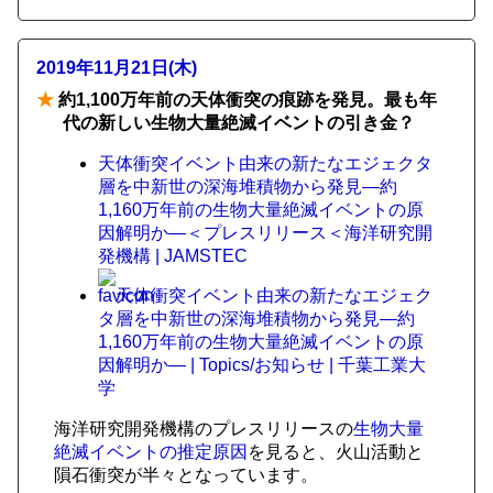
2019年11月21日(木)
★
約1,100万年前の天体衝突の痕跡を発見。最も年
代の新しい生物大量絶滅イベントの引き金？
天体衝突イベント由来の新たなエジェクタ
層を中新世の深海堆積物から発見―約
1,160万年前の生物大量絶滅イベントの原
因解明か―＜プレスリリース＜海洋研究開
発機構 | JAMSTEC
天体衝突イベント由来の新たなエジェク
タ層を中新世の深海堆積物から発見―約
1,160万年前の生物大量絶滅イベントの原
因解明か― | Topics/お知らせ | 千葉工業大
学
海洋研究開発機構のプレスリリースの
生物大量
絶滅イベントの推定原因
を見ると、火山活動と
隕石衝突が半々となっています。