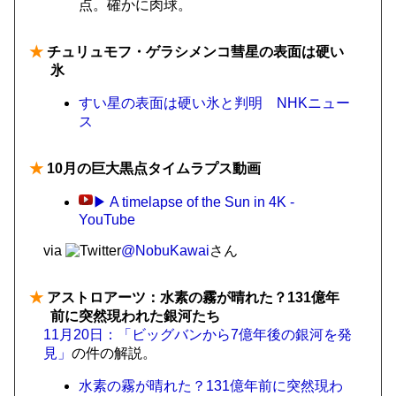
点。確かに肉球。
★
チュリュモフ・ゲラシメンコ彗星の表面は硬い
氷
すい星の表面は硬い氷と判明 NHKニュー
ス
★
10月の巨大黒点タイムラプス動画
▶ A timelapse of the Sun in 4K -
YouTube
via
@NobuKawai
さん
★
アストロアーツ：水素の霧が晴れた？131億年
前に突然現われた銀河たち
11月20日：「ビッグバンから7億年後の銀河を発
見」
の件の解説。
水素の霧が晴れた？131億年前に突然現わ