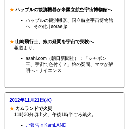
★
ハッブルの観測機器が米国立航空宇宙博物館へ
ハッブルの観測機器、国立航空宇宙博物館
へ | その他 | sorae.jp
★
山崎飛行士、娘の疑問を宇宙で実験へ
報道より。
asahi.com（朝日新聞社）：「シャボン
玉、宇宙で色付く？」娘の疑問、ママが解
明へ - サイエンス
2012年11月21日(水)
★
カムランドで火災
11時30分頃出火、午後1時半ごろ鎮火。
ご報告 « KamLAND