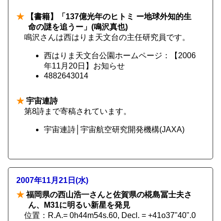
★
【書籍】「137億光年のヒトミ ー地球外知的生
命の謎を追うー」(鳴沢真也)
鳴沢さんは西はりま天文台の主任研究員です。
西はりま天文台公園ホームページ：【2006
年11月20日】お知らせ
4882643014
★
宇宙連詩
第8詩まで寄稿されています。
宇宙連詩│宇宙航空研究開発機構(JAXA)
2007年11月21日(水)
★
福岡県の西山浩一さんと佐賀県の椛島冨士夫さ
ん、M31に明るい新星を発見
位置：R.A.= 0h44m54s.60, Decl. = +41o37"40".0