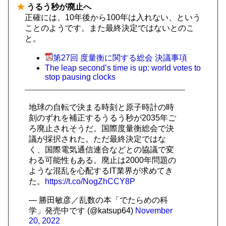
★
うるう秒が廃止へ
正確には、10年後から100年は入れない、という
ことのようです。また最終決定ではないとのこ
と。
第27回 度量衡に関する総会 決議事項
The leap second’s time is up: world votes to
stop pausing clocks
地球の自転で決まる時刻と原子時計の時
刻のずれを補正するうるう秒が2035年ご
ろ廃止されそうだ。国際度量衡総会で決
議が採択された。ただ最終決定ではな
く、国際電気通信連合などとの協議で変
わる可能性もある。廃止は2000年問題の
ような混乱を心配するIT業界が求めてき
た。
https://t.co/NogZhCCY8P
— 勝田敏彦／乱数の本「でたらめの科
学」発売中です (@katsup64)
November
20, 2022