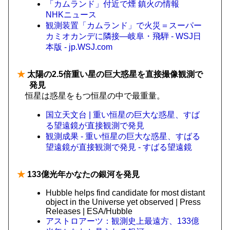
「カムランド」付近で煙 鎮火の情報
NHKニュース
観測装置「カムランド」で火災＝スーパー
カミオカンデに隣接―岐阜・飛騨 - WSJ日
本版 - jp.WSJ.com
★
太陽の2.5倍重い星の巨大惑星を直接撮像観測で
発見
恒星は惑星をもつ恒星の中で最重量。
国立天文台 | 重い恒星の巨大な惑星、すば
る望遠鏡が直接観測で発見
観測成果 - 重い恒星の巨大な惑星、すばる
望遠鏡が直接観測で発見 - すばる望遠鏡
★
133億光年かなたの銀河を発見
Hubble helps find candidate for most distant
object in the Universe yet observed | Press
Releases | ESA/Hubble
アストロアーツ：観測史上最遠方、133億