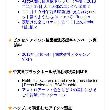
AstroArts投稿画像ギャラリー: 特集：2013
年11月19日 人工天体のエンジン噴射？
１１月１９日午前５時前後に見られたロケ
ット雲のようなものについて - Togetter
夜明けの空にロケット雲？！ | 空のkiroku
雑記帳２
★
ビクセン アイソン彗星観測応援キャンペーン実
施中
2013年 お知らせ｜株式会社ビクセン／
Vixen
★
中質量ブラックホールが潜む球状星団M15
Hubble views an old and mysterious cluster
| Press Releases | ESA/Hubble
アストロアーツ：色とりどりの星団にひそ
む中質量ブラックホール
★
ハッブルが撮影したアイソン彗星