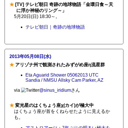
★
[TV] テレビ朝日 奇跡の地球物語「金環日食～天
に浮か神秘のリング～」
5月20日(日) 18:30～。
テレビ朝日｜奇跡の地球物語
2013年05月08日(水)
★
アリゾナ州で観測されたみずがめ座η流星群
Eta Aguarid Shower 05062013 UTC
Sandia / NMSU Allsky Cam Parker, AZ
via
@sinus_iridium
さん
★
変光星のはくちょう座χ(カイ)が極大中
はくちょう座が首をくねらせたように見えるか
も。
アストロアーツ：7年ぶりの明るい極大を