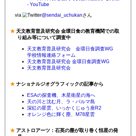
- YouTube
via
@sendai_uchukan
さん
★
天文教育普及研究会 金環日食の教育機関での取
り組み等について調査中
天文教育普及研究会 金環日食調査WG
学校情報連絡フォーム
天文教育普及研究会 金環日食調査WG
天文教育普及研究会
★
ナショナルジオグラフィックの記事から
ESAの探査機、木星衛星の海へ
天の川と沈む月、ラ・パルマ島
深紅の星雲、いっかくじゅう座R2
オレンジ色に輝く塵、M78星雲
★
アストロアーツ：石英の塵が取り巻く恒星の発