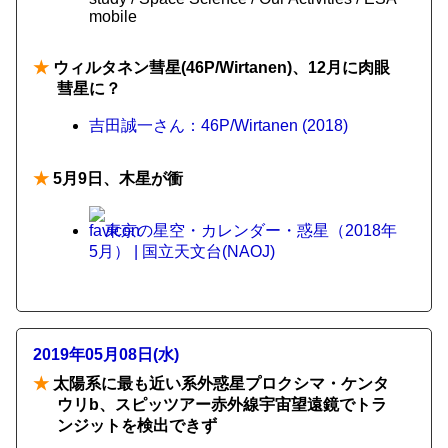
mobile
★
ウィルタネン彗星(46P/Wirtanen)、12月に肉眼
彗星に？
吉田誠一さん：46P/Wirtanen (2018)
★
5月9日、木星が衝
東京の星空・カレンダー・惑星（2018年
5月） | 国立天文台(NAOJ)
2019年05月08日(水)
★
太陽系に最も近い系外惑星プロクシマ・ケンタ
ウリb、スピッツアー赤外線宇宙望遠鏡でトラ
ンジットを検出できず