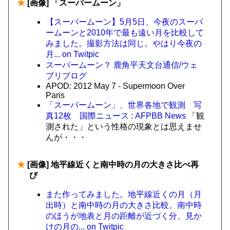
★
[画像] 「スーパームーン」
【スーパームーン】5月5日、今夜のスーパ
ームーンと2010年で最も遠い月を比較して
みました。撮影方法は同じ。やはり今夜の
月... on Twitpic
スーパームーン？ 鹿角平天文台通信/ウェ
ブリブログ
APOD: 2012 May 7 - Supermoon Over
Paris
「スーパームーン」、世界各地で観測 写
真12枚 国際ニュース : AFPBB News
「観
測された」という性格の現象とは思えませ
んが・・・
★
[画像] 地平線近くと南中時の月の大きさ比べ再
び
また作ってみました。地平線近くの月（月
出時）と南中時の月の大きさ比較。南中時
のほうが地表と月の距離が近づく分、見か
けの月の... on Twitpic