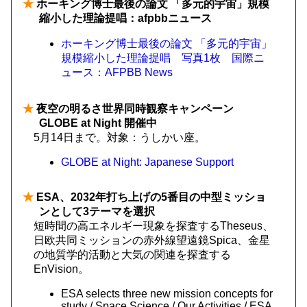
★
ホーキング博士最後の論文 「多元的宇宙」規模
縮小した理論提唱：afpbbニュース
ホーキング博士最後の論文 「多元的宇宙」
規模縮小した理論提唱 写真1枚 国際ニ
ュース：AFPBB News
★
夜空の明るさ世界同時観察キャンペーン
GLOBE at Night 開催中
5月14日まで。対象：うしかい座。
GLOBE at Night: Japanese Support
★
ESA、2032年打ち上げの5番目の中型ミッショ
ンとして3テーマを選択
短時間の高エネルギー現象を探査するTheseus、
日欧共同ミッションの赤外線望遠鏡Spica、金星
の地質学的活動と大気の関連を探査する
EnVision。
ESA selects three new mission concepts for
study / Space Science / Our Activities / ESA