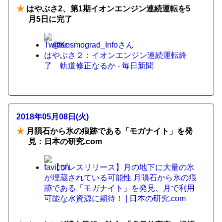
★
はやぶさ2、第1期イオンエンジン連続運転を5
月5日に完了
@Kosmograd_Infoさん
はやぶさ２：イオンエンジン連続運転終
了 軌道修正なるか - 毎日新聞
2018年05月08日(火)
★
月隕石から氷の痕跡である「モガナイト」を発
見：日本の研究.com
【プレスリリース】月の地下に大量の氷
が埋蔵されている可能性 月隕石から氷の痕
跡である「モガナイト」を発見、月で利用
可能な水資源に期待！ | 日本の研究.com