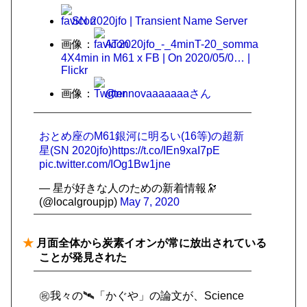
SN 2020jfo | Transient Name Server
画像：
AT2020jfo_-_4minT-20_somma
4X4min in M61 x FB | On 2020/05/0… |
Flickr
画像：
@nnnovaaaaaaaさん
おとめ座のM61銀河に明るい(16等)の超新
星(SN 2020jfo)
https://t.co/IEn9xaI7pE
pic.twitter.com/IOg1Bw1jne
— 星が好きな人のための新着情報🔭
(@localgroupjp)
May 7, 2020
★
月面全体から炭素イオンが常に放出されている
ことが発見された
㊗️我々の🛰「かぐや」の論文が、Science