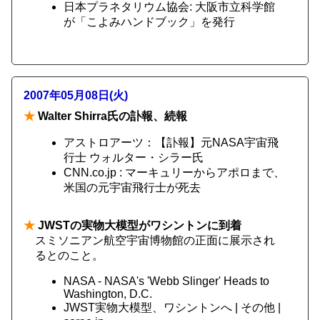
日本プラネタリウム協会: 大阪市立科学館
が「こよみハンドブック」を発行
2007年05月08日(火)
★
Walter Shirra氏の訃報、続報
アストロアーツ：【訃報】元NASA宇宙飛
行士 ウォルター・シラー氏
CNN.co.jp : マーキュリーからアポロまで、
米国の元宇宙飛行士が死去
★
JWSTの実物大模型がワシントンに到着
スミソニアン航空宇宙博物館の正面に展示され
るとのこと。
NASA - NASA's 'Webb Slinger' Heads to
Washington, D.C.
JWST実物大模型、ワシントンへ | その他 |