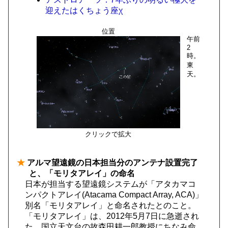
迎えたはくちょう座χ
位置
午前
2
時。
東
天。
クリックで拡大
★
アルマ望遠鏡の日本担当分のアンテナ設置完了
と、「モリタアレイ」の命名
日本が担当する望遠鏡システムが「アタカマコ
ンパクトアレイ(Atacama Compact Array, ACA)」
別名「モリタアレイ」と命名されたとのこと。
「モリタアレイ」は、2012年5月7日に急逝され
た、国立天文台の故森田耕一郎教授にちなみ命