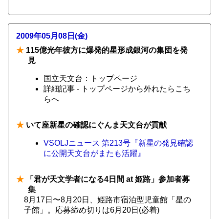
2009年05月08日(金)
★
115億光年彼方に爆発的星形成銀河の集団を発
見
国立天文台：トップページ
詳細記事 - トップページから外れたらこち
らへ
★
いて座新星の確認にぐんま天文台が貢献
VSOLJニュース 第213号『新星の発見確認
に公開天文台がまたも活躍』
★
「君が天文学者になる4日間 at 姫路」参加者募
集
8月17日〜8月20日、姫路市宿泊型児童館「星の
子館」。応募締め切りは6月20日(必着)