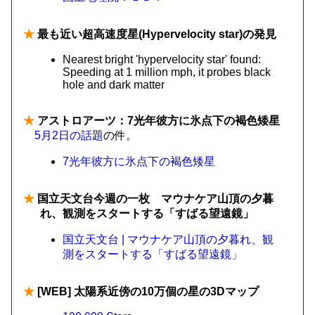
★
最も近い超高速度星(Hypervelocity star)の発見
Nearest bright 'hypervelocity star' found:
Speeding at 1 million mph, it probes black
hole and dark matter
★
アストロアーツ：7光年彼方に氷点下の褐色矮星
5月2日の話題
の件。
7光年彼方に氷点下の褐色矮星
★
国立天文台今週の一枚 マウナケア山頂の夕暮
れ、観測をスタートする「すばる望遠鏡」
国立天文台 | マウナケア山頂の夕暮れ、観
測をスタートする「すばる望遠鏡」
★
[WEB] 太陽系近傍の10万個の星の3Dマップ