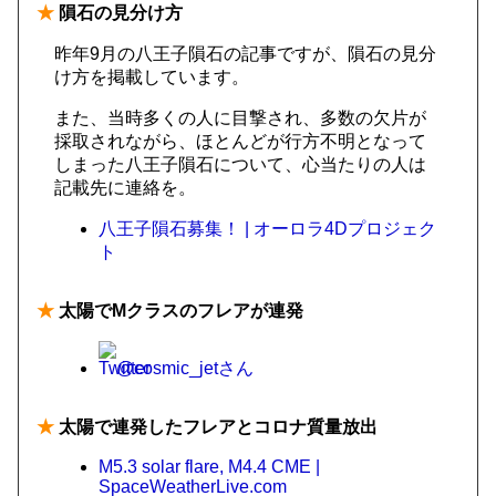
★
隕石の見分け方
昨年9月の八王子隕石の記事ですが、隕石の見分
け方を掲載しています。
また、当時多くの人に目撃され、多数の欠片が
採取されながら、ほとんどが行方不明となって
しまった八王子隕石について、心当たりの人は
記載先に連絡を。
八王子隕石募集！ | オーロラ4Dプロジェク
ト
★
太陽でMクラスのフレアが連発
@cosmic_jetさん
★
太陽で連発したフレアとコロナ質量放出
M5.3 solar flare, M4.4 CME |
SpaceWeatherLive.com