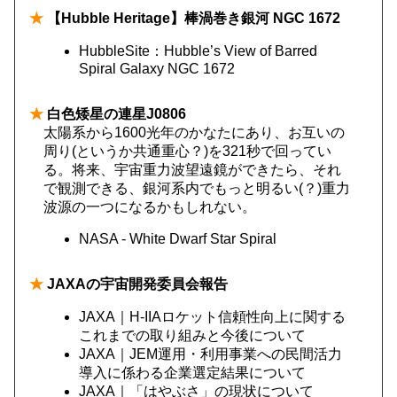
★
【Hubble Heritage】棒渦巻き銀河 NGC 1672
HubbleSite：Hubble’s View of Barred
Spiral Galaxy NGC 1672
★
白色矮星の連星J0806
太陽系から1600光年のかなたにあり、お互いの
周り(というか共通重心？)を321秒で回ってい
る。将来、宇宙重力波望遠鏡ができたら、それ
で観測できる、銀河系内でもっと明るい(？)重力
波源の一つになるかもしれない。
NASA - White Dwarf Star Spiral
★
JAXAの宇宙開発委員会報告
JAXA｜H-IIAロケット信頼性向上に関する
これまでの取り組みと今後について
JAXA｜JEM運用・利用事業への民間活力
導入に係わる企業選定結果について
JAXA｜「はやぶさ」の現状について