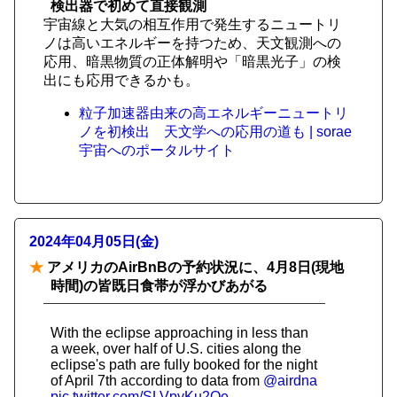
検出器で初めて直接観測
宇宙線と大気の相互作用で発生するニュートリ
ノは高いエネルギーを持つため、天文観測への
応用、暗黒物質の正体解明や「暗黒光子」の検
出にも応用できるかも。
粒子加速器由来の高エネルギーニュートリ
ノを初検出 天文学への応用の道も | sorae
宇宙へのポータルサイト
2024年04月05日(金)
★
アメリカのAirBnBの予約状況に、4月8日(現地
時間)の皆既日食帯が浮かびあがる
With the eclipse approaching in less than
a week, over half of U.S. cities along the
eclipse's path are fully booked for the night
of April 7th according to data from
@airdna
pic.twitter.com/SLVpyKu2Oe