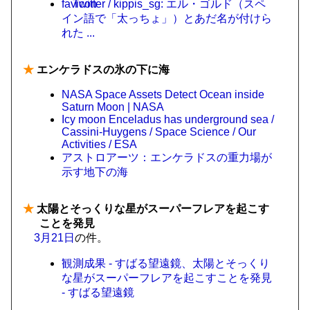
Twitter / kippis_sg: エル・ゴルド（スペ
イン語で「太っちょ」）とあだ名が付けら
れた ...
★
エンケラドスの氷の下に海
NASA Space Assets Detect Ocean inside
Saturn Moon | NASA
Icy moon Enceladus has underground sea /
Cassini-Huygens / Space Science / Our
Activities / ESA
アストロアーツ：エンケラドスの重力場が
示す地下の海
★
太陽とそっくりな星がスーパーフレアを起こす
ことを発見
3月21日
の件。
観測成果 - すばる望遠鏡、太陽とそっくり
な星がスーパーフレアを起こすことを発見
- すばる望遠鏡