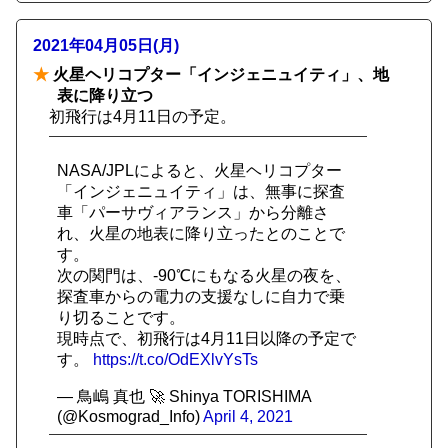
2021年04月05日(月)
★
火星ヘリコプター「インジェニュイティ」、地
表に降り立つ
初飛行は4月11日の予定。
NASA/JPLによると、火星ヘリコプター
「インジェニュイティ」は、無事に探査
車「パーサヴィアランス」から分離さ
れ、火星の地表に降り立ったとのことで
す。
次の関門は、-90℃にもなる火星の夜を、
探査車からの電力の支援なしに自力で乗
り切ることです。
現時点で、初飛行は4月11日以降の予定で
す。
https://t.co/OdEXlvYsTs
— 鳥嶋 真也 🚀 Shinya TORISHIMA
(@Kosmograd_Info)
April 4, 2021