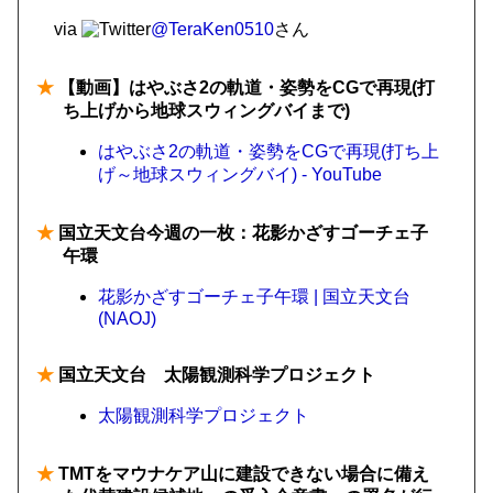
via
@TeraKen0510
さん
★
【動画】はやぶさ2の軌道・姿勢をCGで再現(打
ち上げから地球スウィングバイまで)
はやぶさ2の軌道・姿勢をCGで再現(打ち上
げ～地球スウィングバイ) - YouTube
★
国立天文台今週の一枚：花影かざすゴーチェ子
午環
花影かざすゴーチェ子午環 | 国立天文台
(NAOJ)
★
国立天文台 太陽観測科学プロジェクト
太陽観測科学プロジェクト
★
TMTをマウナケア山に建設できない場合に備え