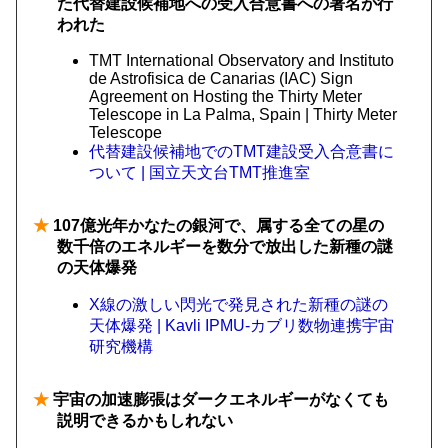
た代替建設候補地への受入合意書への署名が行
われた
TMT International Observatory and Instituto
de Astrofisica de Canarias (IAC) Sign
Agreement on Hosting the Thirty Meter
Telescope in La Palma, Spain | Thirty Meter
Telescope
代替建設候補地でのTMT建設受入合意書に
ついて | 国立天文台TMT推進室
★
107億光年かなたの銀河で、属する全ての星の
数千倍のエネルギーを数分で放出した新種の謎
の天体爆発
X線の激しい閃光で発見された新種の謎の
天体爆発 | Kavli IPMU-カブリ数物連携宇宙
研究機構
★
宇宙の加速膨張はダークエネルギーがなくても
説明できるかもしれない