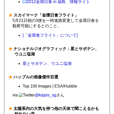
2012金環日食 in 福島 情報サイト
★
スカイマーク「金環日食フライト」
5月21日朝の3便を一時進路変更して金環日食を
観察可能にするとのこと。
[「金環食フライト」について]
★
ナショナルジオグラフィック：星とサボテン、
ウユニ塩湖
星とサボテン、ウユニ塩湖
★
ハッブルの画像傑作百選
Top 100 Images | ESA/Hubble
via
@kippis_sg
さん
★
太陽系内の大気を持つ他の天体で聞こえるかも
知れない音