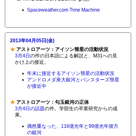
Spaceweather.com Time Machine
2013年04月05日(金)
★
アストロアーツ：アイソン彗星の活動状況
3月4日
の件の日本語による解説と、M31への見
かけ上の接近。
年末に接近するアイソン彗星の活動状況
アンドロメダ座大銀河とパンスターズ彗星
が接近中
★
アストロアーツ：勾玉銀河の正体
3月4日の話題
の件。学部生の卒業研究からの成
果。
偶然重なった、116億光年と99億光年彼方
の銀河