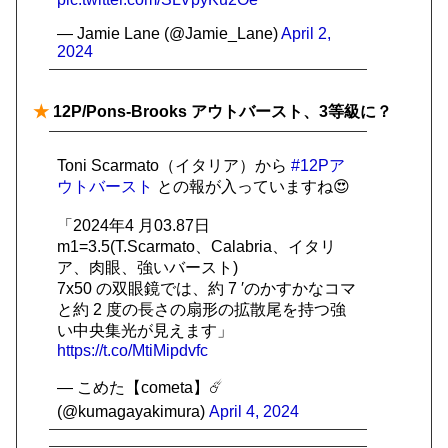
— Jamie Lane (@Jamie_Lane)
April 2,
2024
★
12P/Pons-Brooks アウトバースト、3等級に？
Toni Scarmato（イタリア）から
#12Pア
ウトバースト
との報が入っていますね😍
「2024年4 月03.87日
m1=3.5(T.Scarmato、Calabria、イタリ
ア、肉眼、強いバースト)
7x50 の双眼鏡では、約 7 ′のかすかなコマ
と約 2 度の長さの扇形の拡散尾を持つ強
い中央集光が見えます」
https://t.co/MtiMipdvfc
— こめた【cometa】☄️
(@kumagayakimura)
April 4, 2024