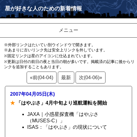
星が好きな人のための新着情報
メニュー
※外部リンクはたいてい別ウインドウで開きます。
※あまりに古いリンク先は安全上リンクを外しています。
※固定リンクは星のアイコンに仕込まれています。
※更新は日付の前日の夜と当日の朝が多いです。掲載済の記事に後からリ
ンクを追加することもあります。
«前(04-04)
最新
次(04-06)»
2007年04月05日(木)
★
「はやぶさ」4月中旬より巡航運転を開始
JAXA｜小惑星探査機「はやぶさ
（MUSES-C）」
ISAS：「はやぶさ」の現状について