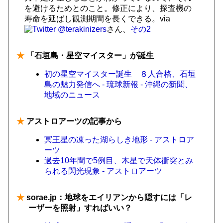
を避けるためとのこと。修正により、探査機の
寿命を延ばし観測期間を長くできる。via
@terakinizers
さん、
その2
★
「石垣島・星空マイスター」が誕生
初の星空マイスター誕生 ８人合格、石垣
島の魅力発信へ - 琉球新報 - 沖縄の新聞、
地域のニュース
★
アストロアーツの記事から
冥王星の凍った湖らしき地形 - アストロア
ーツ
過去10年間で5例目、木星で天体衝突とみ
られる閃光現象 - アストロアーツ
★
sorae.jp：地球をエイリアンから隠すには「レ
ーザーを照射」すればいい？