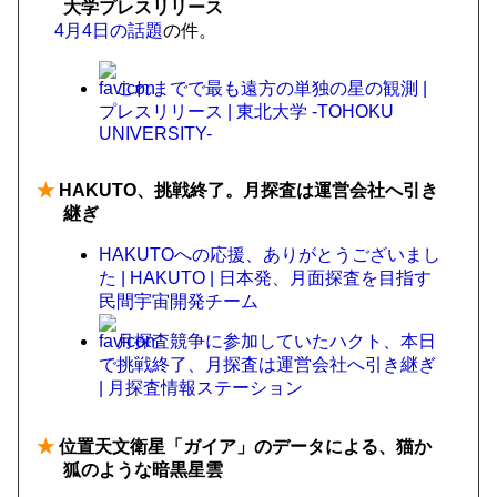
大学プレスリリース
4月4日の話題
の件。
これまでで最も遠方の単独の星の観測 |
プレスリリース | 東北大学 -TOHOKU
UNIVERSITY-
★
HAKUTO、挑戦終了。月探査は運営会社へ引き
継ぎ
HAKUTOへの応援、ありがとうございまし
た | HAKUTO | 日本発、月面探査を目指す
民間宇宙開発チーム
月探査競争に参加していたハクト、本日
で挑戦終了、月探査は運営会社へ引き継ぎ
| 月探査情報ステーション
★
位置天文衛星「ガイア」のデータによる、猫か
狐のような暗黒星雲