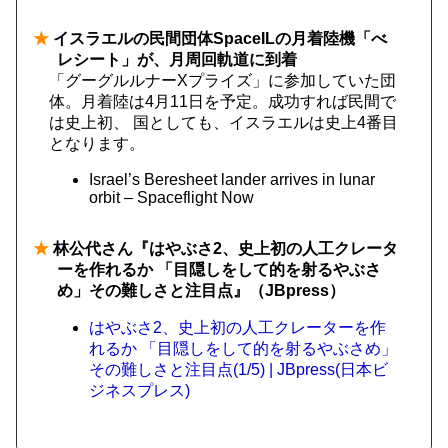
★
イスラエルの民間団体SpaceILの月着陸機「べ
レシート」が、月周回軌道に到着
「グーグルルナーXプライズ」に参加していた団
体。月着陸は4月11日を予定。成功すれば民間で
は史上初、 国としても、イスラエルは史上4番目
となります。
Israel’s Beresheet lander arrives in lunar
orbit – Spaceflight Now
★
林公代さん『はやぶさ2、史上初の人工クレータ
ーを作れるか 「目隠しをして的を射るやぶさ
め」その難しさと注目点』（JBpress）
はやぶさ2、史上初の人工クレーターを作
れるか 「目隠しをして的を射るやぶさめ」
その難しさと注目点(1/5) | JBpress(日本ビ
ジネスプレス)