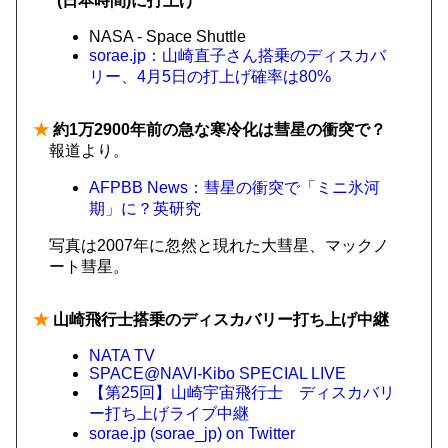
(日本時間)に打上げ
NASA - Space Shuttle
sorae.jp：山崎直子さん搭乗のディスカバ
リー、4月5日の打上げ確率は80%
★
約1万2900年前の急な寒冷化は彗星の衝突で？
報道より。
AFPBB News：彗星の衝突で「ミニ氷河
期」に？英研究
写真は2007年に忽然と現れた大彗星、マックノ
ート彗星。
★
山崎飛行士搭乗のディスカバリー打ち上げ中継
NATA TV
SPACE@NAVI-Kibo SPECIAL LIVE
【第25回】山崎宇宙飛行士 ディスカバリ
ー打ち上げライブ中継
sorae.jp (sorae_jp) on Twitter