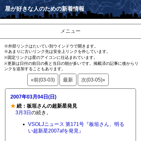
星が好きな人のための新着情報
メニュー
※外部リンクはたいてい別ウインドウで開きます。
※あまりに古いリンク先は安全上リンクを外しています。
※固定リンクは星のアイコンに仕込まれています。
※更新は日付の前日の夜と当日の朝が多いです。掲載済の記事に後からリ
ンクを追加することもあります。
«前(03-03)
最新
次(03-05)»
2007年03月04日(日)
★
続：板垣さんの超新星発見
3月3日
の続き。
VSOLJニュース 第171号『板垣さん、明る
い超新星2007afを発見』