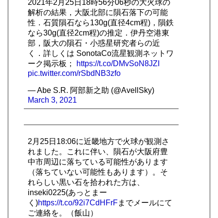
2021年2月25日18時56分06秒の大火球の
解析の結果，大阪北部に隕石落下の可能
性．石質隕石なら130g(直径4cm程)，隕鉄
なら30g(直径2cm程)の推定．伊丹空港東
部，阪大の隕石・小惑星研究者らの近
く．詳しくは SonotaCo流星観測ネットワ
ーク掲示板；
https://t.co/DMvSoN8JZI
pic.twitter.com/rSbdNB3zfo
— Abe S.R. 阿部新之助 (@AvellSky)
March 3, 2021
2月25日18:06に近畿地方で火球が観測さ
れました。これに伴い、隕石が大阪府豊
中市周辺に落ちている可能性があります
（落ちていない可能性もあります）。そ
れらしい黒い石を拾われた方は、
inseki0225(あっとまー
く)
https://t.co/92i7CdHFrF
までメールにて
ご連絡を。（飯山）