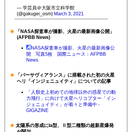
— 学芸員＠大阪市立科学館
(@gakugei_osm)
March 3, 2021
★
「NASA探査車が撮影、火星の最新画像公開」
(AFPBB News)
NASA探査車が撮影、火星の最新画像公
開 写真5枚 国際ニュース：AFPBB
News
★
「パーサヴィアランス」に搭載された初の火星
ヘリ「インジェニュイティ」についての記事
「人類史上初めての地球以外の惑星での動
力飛行」に向けて火星ヘリコプター「イン
ジェニュイティ」が着々と準備中 -
GIGAZINE
★
太陽系の形成にIa型、Ⅱ型二種類の超新星爆発
が関与