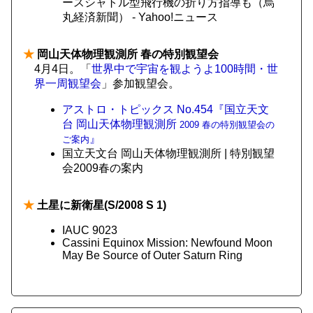
ースシャトル型飛行機の折り方指導も（烏
丸経済新聞） - Yahoo!ニュース
★
岡山天体物理観測所 春の特別観望会
4月4日。「
世界中で宇宙を観ようよ100時間・世
界一周観望会
」参加観望会。
アストロ・トピックス No.454『国立天文
台 岡山天体物理観測所
2009 春の特別観望会の
』
ご案内
国立天文台 岡山天体物理観測所 | 特別観望
会2009春の案内
★
土星に新衛星(S/2008 S 1)
IAUC 9023
Cassini Equinox Mission: Newfound Moon
May Be Source of Outer Saturn Ring