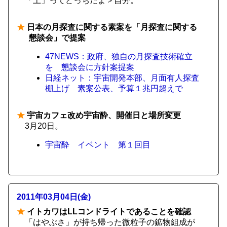
「上」ってどっちだよ＞自分。
★
日本の月探査に関する素案を「月探査に関する
懇談会」で提案
47NEWS：政府、独自の月探査技術確立
を 懇談会に方針案提案
日経ネット：宇宙開発本部、月面有人探査
棚上げ 素案公表、予算１兆円超えで
★
宇宙カフェ改め宇宙酔、開催日と場所変更
3月20日。
宇宙酔 イベント 第１回目
2011年03月04日(金)
★
イトカワはLLコンドライトであることを確認
「はやぶさ」が持ち帰った微粒子の鉱物組成が