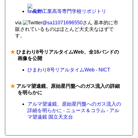
長野工業高等専門学校リポジトリ
via
@sa11071696550
さん
基本的に市
販されているものはほとんど大丈夫なはずで
す。
★
ひまわり8号リアルタイムWeb、全16バンドの
画像を公開
ひまわり8号リアルタイムWeb - NICT
★
アルマ望遠鏡、原始星円盤へのガス流入の詳細
を明らかに
アルマ望遠鏡、原始星円盤へのガス流入の
詳細を明らかに - ニュース＆コラム - アル
マ望遠鏡 国立天文台