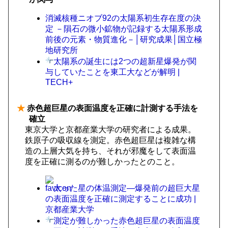
消滅核種ニオブ92の太陽系初生存在度の決
定 －隕石の微小鉱物が記録する太陽系形成
前後の元素・物質進化－│研究成果│国立極
地研究所
太陽系の誕生には2つの超新星爆発が関
与していたことを東工大などが解明 |
TECH+
★
赤色超巨星の表面温度を正確に計測する手法を
確立
東京大学と京都産業大学の研究者による成果。
鉄原子の吸収線を測定。赤色超巨星は複雑な構
造の上層大気を持ち、それが邪魔をして表面温
度を正確に測るのが難しかったとのこと。
太った星の体温測定—爆発前の超巨大星
の表面温度を正確に測定することに成功 |
京都産業大学
測定が難しかった赤色超巨星の表面温度