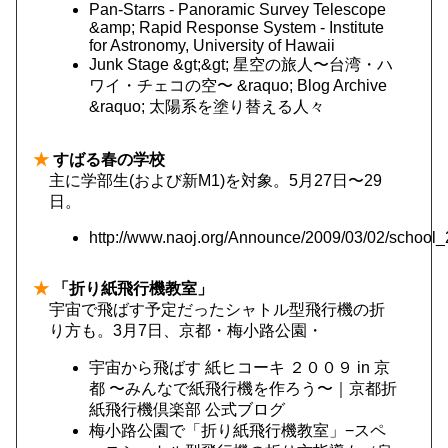
Pan-Starrs - Panoramic Survey Telescope
&amp; Rapid Response System - Institute
for Astronomy, University of Hawaii
Junk Stage &gt;&gt; 星空の旅人〜台湾・ハ
ワイ・チェコの空〜 &raquo; Blog Archive
&raquo; 太陽系を塗り替える人々
★
すばる春の学校
主に学部生(および新M1)を対象。5月27日〜29
日。
http://www.naoj.org/Announce/2009/03/02/school_
★
「折り紙飛行機教室」
宇宙で飛ばす予定だったシャトル型飛行機の折
り方も。3月7日、京都・梅小路公園・
宇宙から飛ばす 紙ヒコーキ ２００９ in 京
都 〜みんなで紙飛行機を作ろう〜｜京都折
紙飛行機倶楽部 公式ブログ
梅小路公園で「折り紙飛行機教室」−スペ