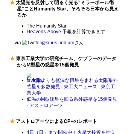
★
太陽光を反射して明るく光る”ミラーボール衛
星”ことHumanity Star、そろそろ日本から見え
るか
The Humanity Star
Heavens-Above
予報を計算できます
via
@sinus_iridium
さん
★
東京工業大学の研究チーム、ケプラーのデータ
からM型星の惑星を15個発見
太陽よりも低温な恒星をまわる太陽系外
惑星を多数発見 | 東工大ニュース | 東京工
業大学
低温のM型矮星を回る系外惑星を15個発見
- アストロアーツ
★
アストロアーツによるCP+のレポート
4日（日）まで開催中！火星大接近を控え