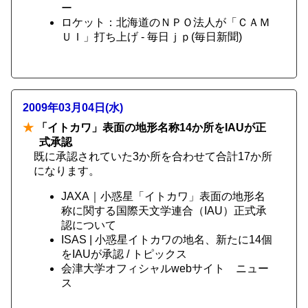
ー
ロケット：北海道のＮＰＯ法人が「ＣＡＭ
ＵＩ」打ち上げ - 毎日ｊｐ(毎日新聞)
2009年03月04日(水)
★
「イトカワ」表面の地形名称14か所をIAUが正
式承認
既に承認されていた3か所を合わせて合計17か所
になります。
JAXA｜小惑星「イトカワ」表面の地形名
称に関する国際天文学連合（IAU）正式承
認について
ISAS | 小惑星イトカワの地名、新たに14個
をIAUが承認 / トピックス
会津大学オフィシャルwebサイト ニュー
ス