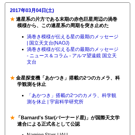
2017年03月04日(土)
★
連星系の片方である末期の赤色巨星周辺の渦巻
模様から、この連星系の周期を突き止めた
渦巻き模様が伝える星の最期のメッセージ
| 国立天文台(NAOJ)
渦巻き模様が伝える星の最期のメッセージ
- ニュース＆コラム - アルマ望遠鏡 国立天
文台
★
金星探査機「あかつき」搭載の2つのカメラ、科
学観測を休止
「あかつき」搭載の2つのカメラ、科学観
測を休止 | 宇宙科学研究所
★
「Barnard's Star(バーナード星)」が国際天文学
連合による正式名として公認
Naming Stars | IAU