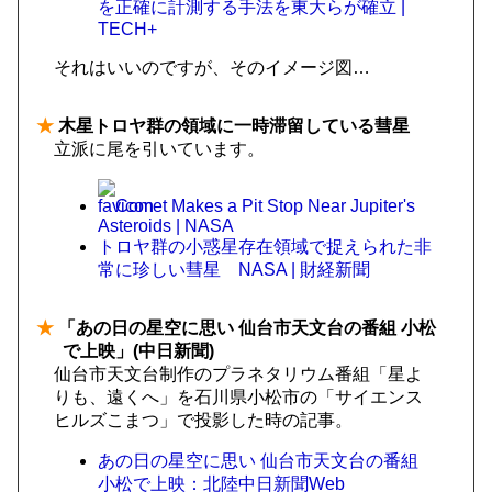
を正確に計測する手法を東大らが確立 |
TECH+
それはいいのですが、そのイメージ図…
★
木星トロヤ群の領域に一時滞留している彗星
立派に尾を引いています。
Comet Makes a Pit Stop Near Jupiter's
Asteroids | NASA
トロヤ群の小惑星存在領域で捉えられた非
常に珍しい彗星 NASA | 財経新聞
★
「あの日の星空に思い 仙台市天文台の番組 小松
で上映」(中日新聞)
仙台市天文台制作のプラネタリウム番組「星よ
りも、遠くへ」を石川県小松市の「サイエンス
ヒルズこまつ」で投影した時の記事。
あの日の星空に思い 仙台市天文台の番組
小松で上映：北陸中日新聞Web