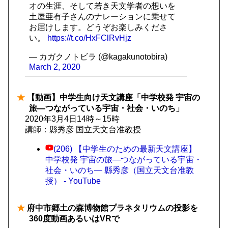
オの生涯、そして若き天文学者の想いを
土屋亜有子さんのナレーションに乗せて
お届けします。どうぞお楽しみくださ
い。
https://t.co/HxFClRvHjz
— カガクノトビラ (@kagakunotobira)
March 2, 2020
★
【動画】中学生向け天文講座「中学校発 宇宙の
旅—つながっている宇宙・社会・いのち」
2020年3月4日14時～15時
講師：縣秀彦 国立天文台准教授
(206) 【中学生のための最新天文講座】
中学校発 宇宙の旅—つながっている宇宙・
社会・いのち— 縣秀彦（国立天文台准教
授） - YouTube
★
府中市郷土の森博物館プラネタリウムの投影を
360度動画あるいはVRで