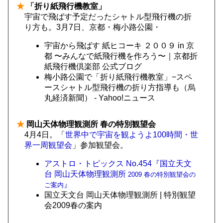
★
「折り紙飛行機教室」
宇宙で飛ばす予定だったシャトル型飛行機の折
り方も。3月7日、京都・梅小路公園・
宇宙から飛ばす 紙ヒコーキ ２００９ in 京
都 〜みんなで紙飛行機を作ろう〜｜京都折
紙飛行機倶楽部 公式ブログ
梅小路公園で「折り紙飛行機教室」−スペ
ースシャトル型飛行機の折り方指導も（烏
丸経済新聞） - Yahoo!ニュース
★
岡山天体物理観測所 春の特別観望会
4月4日。「
世界中で宇宙を観ようよ100時間・世
界一周観望会
」参加観望会。
アストロ・トピックス No.454『国立天文
台 岡山天体物理観測所
2009 春の特別観望会の
』
ご案内
国立天文台 岡山天体物理観測所 | 特別観望
会2009春の案内