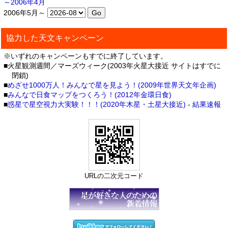
～2006年4月
2006年5月～
協力した天文キャンペーン
※いずれのキャンペーンもすでに終了しています。
■火星観測週間／マーズウィーク(2003年火星大接近 サイトはすでに
閉鎖)
■
めざせ1000万人！みんなで星を見よう！(2009年世界天文年企画)
■
みんなで日食マップをつくろう！(2012年金環日食)
■
惑星で星空視力大実験！！！(2020年木星・土星大接近)
-
結果速報
URLの二次元コード