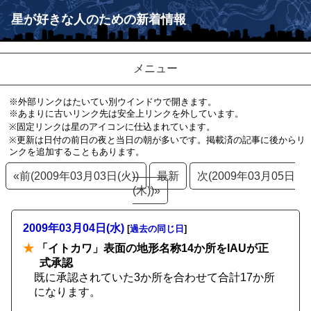
星が好きな人のための新着情報
メニュー
※外部リンクはたいてい別ウインドウで開きます。
※あまりに古いリンク先は安全上リンクを外しています。
※固定リンクは星のアイコンに仕込まれています。
※更新は日付の前日の夜と当日の朝が多いです。掲載済の記事に後からリ
ンクを追加することもあります。
«前(2009年03月03日(火))
最新
次(2009年03月05日
(木))»
2009年03月04日(水)
[
過去の同じ日
]
★
「イトカワ」表面の地形名称14か所をIAUが正
式承認
既に承認されていた3か所を合わせて合計17か所
になります。