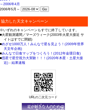
～2006年4月
2006年5月～
協力した天文キャンペーン
※いずれのキャンペーンもすでに終了しています。
■火星観測週間／マーズウィーク(2003年火星大接近 サ
イトはすでに閉鎖)
■
めざせ1000万人！みんなで星を見よう！(2009年世界
天文年企画)
■
みんなで日食マップをつくろう！(2012年金環日食)
■
惑星で星空視力大実験！！！(2020年木星・土星大接
近)
-
結果速報
URLの二次元コード