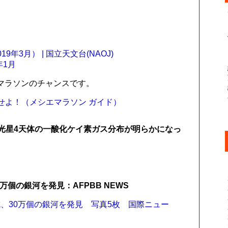
年3月） | 国立天文台(NAOJ)
年1月
マラソンのチャンスです。
を制覇せよ！（メシエマラソン ガイド）
変光星4天体の一酸化ケイ素ガス分布が明らかになっ
個の銀河を発見：AFPBB NEWS
、30万個の銀河を発見 写真5枚 国際ニュー