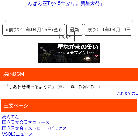
んばん座Tが45年ぶりに新星爆発』
«前(2011年04月15日(金))
最新
次(2011年04月19日
(火))»
脳内BGM
『しあわせ運べるように』
(臼井 真 作詞／作曲)
これまでの...
主要ページ
あんてな
国立天文台天文ニュース
国立天文台アストロ・トピックス
VSOLJニュース