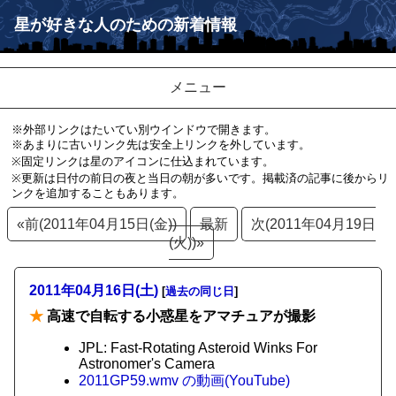
星が好きな人のための新着情報
メニュー
※外部リンクはたいてい別ウインドウで開きます。
※あまりに古いリンク先は安全上リンクを外しています。
※固定リンクは星のアイコンに仕込まれています。
※更新は日付の前日の夜と当日の朝が多いです。掲載済の記事に後からリ
ンクを追加することもあります。
«前(2011年04月15日(金))
最新
次(2011年04月19日
(火))»
2011年04月16日(土)
[
過去の同じ日
]
★
高速で自転する小惑星をアマチュアが撮影
JPL: Fast-Rotating Asteroid Winks For
Astronomer's Camera
2011GP59.wmv の動画(YouTube)