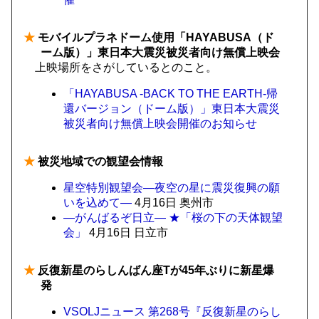
★
モバイルプラネドーム使用「HAYABUSA（ド
ーム版）」東日本大震災被災者向け無償上映会
上映場所をさがしているとのこと。
「HAYABUSA -BACK TO THE EARTH-帰
還バージョン（ドーム版）」東日本大震災
被災者向け無償上映会開催のお知らせ
★
被災地域での観望会情報
星空特別観望会―夜空の星に震災復興の願
いを込めて―
4月16日 奥州市
―がんばるぞ日立― ★「桜の下の天体観望
会」
4月16日 日立市
★
反復新星のらしんばん座Tが45年ぶりに新星爆
発
VSOLJニュース 第268号『反復新星のらし