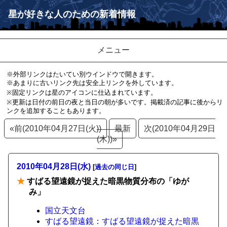
星が好きな人のための新着情報
メニュー
※外部リンクはたいてい別ウインドウで開きます。
※あまりに古いリンク先は安全上リンクを外しています。
※固定リンクは星のアイコンに仕込まれています。
※更新は日付の前日の夜と当日の朝が多いです。掲載済の記事に後からリ
ンクを追加することもあります。
«前(2010年04月27日(火))
最新
次(2010年04月29日
(木))»
2010年04月28日(水)
[
過去の同じ日
]
★
すばる望遠鏡が捉えた暗黒物質分布の「ゆが
み」
国立天文台
すばる望遠鏡：すばる望遠鏡が捉えた暗黒