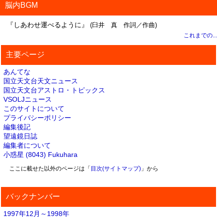
脳内BGM
『しあわせ運べるように』
(臼井 真 作詞／作曲)
これまでの...
主要ページ
あんてな
国立天文台天文ニュース
国立天文台アストロ・トピックス
VSOLJニュース
このサイトについて
プライバシーポリシー
編集後記
望遠鏡日誌
編集者について
小惑星 (8043) Fukuhara
ここに載せた以外のページは「
目次(サイトマップ)
」から
バックナンバー
1997年12月～1998年