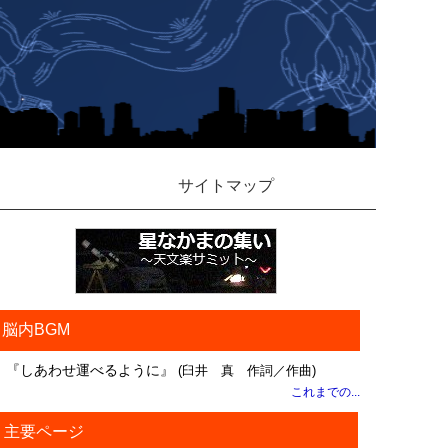
サイトマップ
脳内BGM
『しあわせ運べるように』
(臼井 真 作詞／作曲)
これまでの...
主要ページ