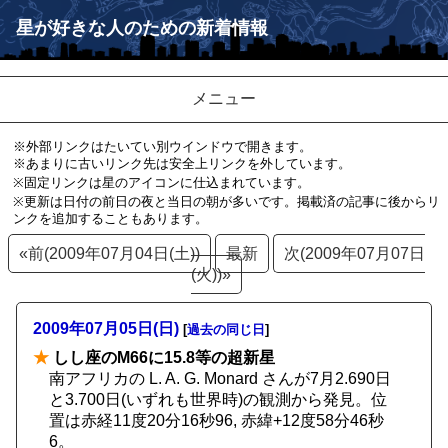
星が好きな人のための新着情報
メニュー
※外部リンクはたいてい別ウインドウで開きます。
※あまりに古いリンク先は安全上リンクを外しています。
※固定リンクは星のアイコンに仕込まれています。
※更新は日付の前日の夜と当日の朝が多いです。掲載済の記事に後からリ
ンクを追加することもあります。
«前(2009年07月04日(土))
最新
次(2009年07月07日
(火))»
2009年07月05日(日)
[
過去の同じ日
]
★
しし座のM66に15.8等の超新星
南アフリカの L. A. G. Monard さんが7月2.690日
と3.700日(いずれも世界時)の観測から発見。位
置は赤経11度20分16秒96, 赤緯+12度58分46秒
6。