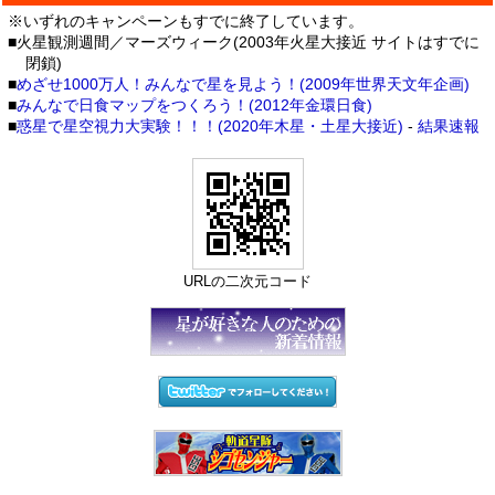
※いずれのキャンペーンもすでに終了しています。
■火星観測週間／マーズウィーク(2003年火星大接近 サイトはすでに
閉鎖)
■
めざせ1000万人！みんなで星を見よう！(2009年世界天文年企画)
■
みんなで日食マップをつくろう！(2012年金環日食)
■
惑星で星空視力大実験！！！(2020年木星・土星大接近)
-
結果速報
URLの二次元コード