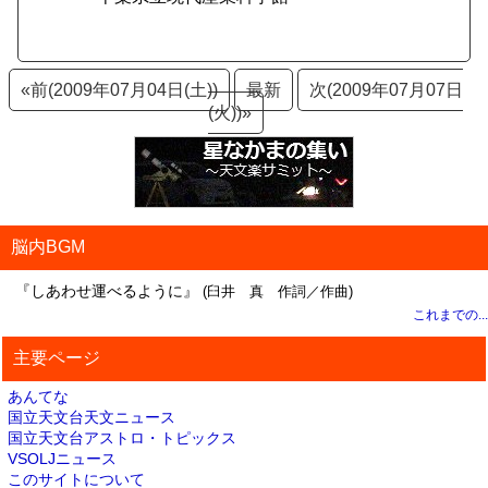
«前(2009年07月04日(土))
最新
次(2009年07月07日
(火))»
脳内BGM
『しあわせ運べるように』
(臼井 真 作詞／作曲)
これまでの...
主要ページ
あんてな
国立天文台天文ニュース
国立天文台アストロ・トピックス
VSOLJニュース
このサイトについて