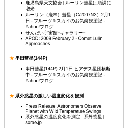
鹿児島県天文協会 | ルーリン彗星は順調に
増光
ルーリン（鹿林）彗星（C/2007N3）2月1
日 - フルーツ＆スカイのお気楽観望記 -
Yahoo!ブログ
せんだい宇宙館−ギャラリー−
APOD: 2009 February 2 - Comet Lulin
Approaches
★
串田彗星(144P)
串田彗星(144P) 2月1日 ヒアデス星団横断
中 - フルーツ＆スカイのお気楽観望記 -
Yahoo!ブログ
★
系外惑星の激しい温度変化を観測
Press Release: Astronomers Observe
Planet with Wild Temperature Swings
系外惑星の温度変化を測定 | 系外惑星 |
sorae.jp