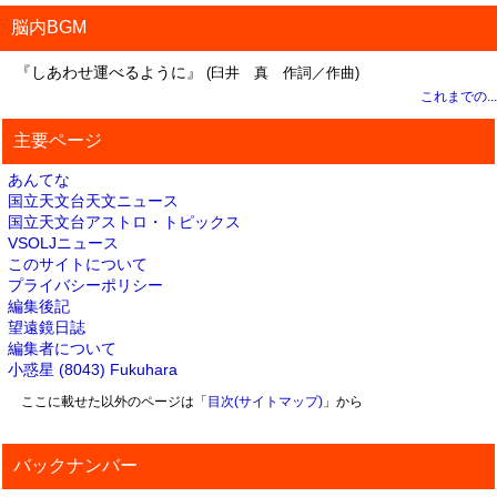
脳内BGM
『しあわせ運べるように』
(臼井 真 作詞／作曲)
これまでの...
主要ページ
あんてな
国立天文台天文ニュース
国立天文台アストロ・トピックス
VSOLJニュース
このサイトについて
プライバシーポリシー
編集後記
望遠鏡日誌
編集者について
小惑星 (8043) Fukuhara
ここに載せた以外のページは「
目次(サイトマップ)
」から
バックナンバー