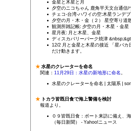
金星と木星と月
夕空のニコちゃん 鹿角平天文台通信/
チェコ-台湾-ハワイの空:木星ランデブー - l
夕空の月・木・金（２） 星空寄り道
観測所雑記帳: 夕空の月・木星・金星
星月夜: 月と木星、金星
ディスカバリーパーク焼津 &nbsp;&gt;
12/2 月と金星と木星の接近 「星バカ
だけ動きます。
★
水星のクレーターを命名
関連：
11月29日：水星の新地形に命名
。
水星のクレーターを命名 | 太陽系 | sora
★
トカラ皆既日食で海上警備を検討
報道より。
０９皆既日食：ボート来訪に備え、
（毎日新聞） - Yahoo!ニュース