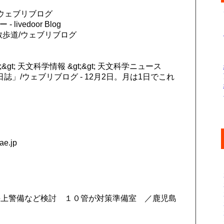
ウェブリブログ
ivedoor Blog
散歩道/ウェブリブログ
&gt; 天文科学情報 &gt;&gt; 天文科学ニュース
日誌」/ウェブリブログ - 12月2日。月は1日でこれ
e.jp
海上警備など検討 １０管が対策準備室 ／鹿児島