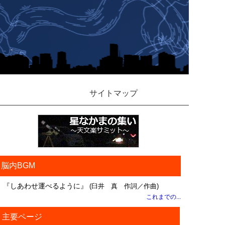
サイトマップ
脳内BGM
『しあわせ運べるように』
(臼井 真 作詞／作曲)
これまでの...
主要ページ