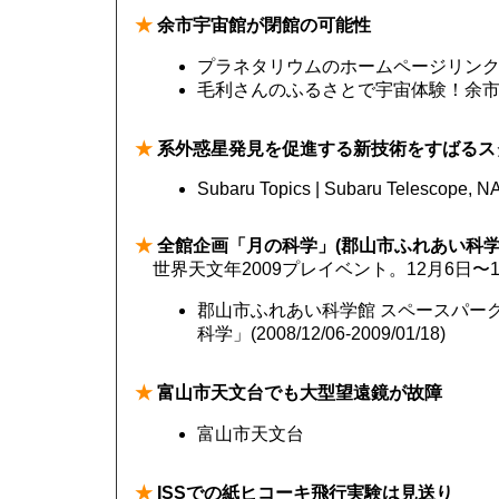
★
余市宇宙館が閉館の可能性
プラネタリウムのホームページリンク
毛利さんのふるさとで宇宙体験！余
★
系外惑星発見を促進する新技術をすばるス
Subaru Topics | Subaru Telescope, N
★
全館企画「月の科学」(郡山市ふれあい科学
世界天文年2009プレイベント。12月6日〜1
郡山市ふれあい科学館 スペースパーク
科学」(2008/12/06-2009/01/18)
★
富山市天文台でも大型望遠鏡が故障
富山市天文台
★
ISSでの紙ヒコーキ飛行実験は見送り