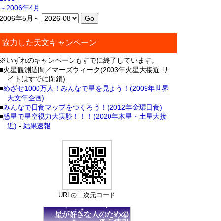
～2006年4月
2006年5月～
協力した天文キャンペーン
※いずれのキャンペーンもすでに終了しています。
■火星観測週間／マーズウィーク(2003年火星大接近 サ
イトはすでに閉鎖)
■
めざせ1000万人！みんなで星を見よう！(2009年世界
天文年企画)
■
みんなで日食マップをつくろう！(2012年金環日食)
■
惑星で星空視力大実験！！！(2020年木星・土星大接
近)
-
結果速報
URLの二次元コード