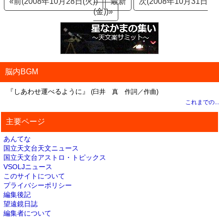
«前(2008年10月28日(火))
最新
次(2008年10月31日
(金))»
脳内BGM
『しあわせ運べるように』
(臼井 真 作詞／作曲)
これまでの...
主要ページ
あんてな
国立天文台天文ニュース
国立天文台アストロ・トピックス
VSOLJニュース
このサイトについて
プライバシーポリシー
編集後記
望遠鏡日誌
編集者について