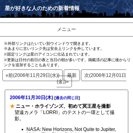
星が好きな人のための新着情報
メニュー
※外部リンクはたいてい別ウインドウで開きます。
※あまりに古いリンク先は安全上リンクを外しています。
※固定リンクは星のアイコンに仕込まれています。
※更新は日付の前日の夜と当日の朝が多いです。掲載済の記事に後からリ
ンクを追加することもあります。
«前(2006年11月29日(水))
最新
次(2006年12月01日
(金))»
2006年11月30日(木)
[
過去の同じ日
]
★
ニュー・ホライゾンズ、初めて冥王星を撮影
望遠カメラ「LORRI」のテストの一環として撮
影。
NASA: New Horizons, Not Quite to Jupiter,