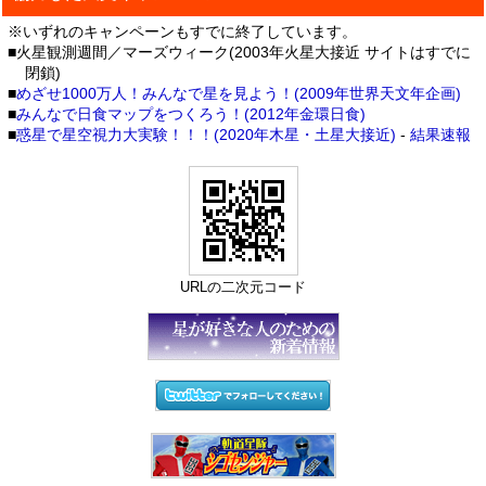
※いずれのキャンペーンもすでに終了しています。
■火星観測週間／マーズウィーク(2003年火星大接近 サイトはすでに
閉鎖)
■
めざせ1000万人！みんなで星を見よう！(2009年世界天文年企画)
■
みんなで日食マップをつくろう！(2012年金環日食)
■
惑星で星空視力大実験！！！(2020年木星・土星大接近)
-
結果速報
URLの二次元コード