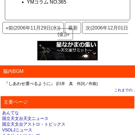
YMコラム NO.365
«前(2006年11月29日(水))
最新
次(2006年12月01日
(金))»
脳内BGM
『しあわせ運べるように』
(臼井 真 作詞／作曲)
これまでの...
主要ページ
あんてな
国立天文台天文ニュース
国立天文台アストロ・トピックス
VSOLJニュース