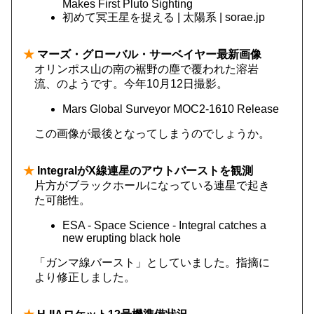
Makes First Pluto Sighting
初めて冥王星を捉える | 太陽系 | sorae.jp
★
マーズ・グローバル・サーベイヤー最新画像
オリンポス山の南の裾野の塵で覆われた溶岩
流、のようです。今年10月12日撮影。
Mars Global Surveyor MOC2-1610 Release
この画像が最後となってしまうのでしょうか。
★
IntegralがX線連星のアウトバーストを観測
片方がブラックホールになっている連星で起き
た可能性。
ESA - Space Science - Integral catches a
new erupting black hole
「ガンマ線バースト」としていました。指摘に
より修正しました。