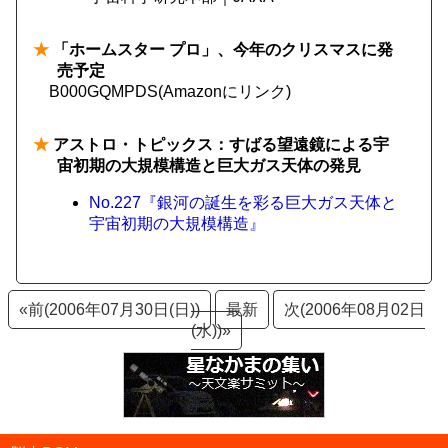
★
「ホームスター プロ」、今年のクリスマスに発
売予定
B000GQMPDS(Amazonにリンク)
★
アストロ・トピックス：すばる望遠鏡による宇
宙初期の大規模構造と巨大ガス天体の発見
No.227『銀河の誕生を彩る巨大ガス天体と
宇宙初期の大規模構造』
«前(2006年07月30日(日))
最新
次(2006年08月02日
(水))»