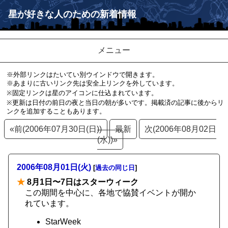
星が好きな人のための新着情報
メニュー
※外部リンクはたいてい別ウインドウで開きます。
※あまりに古いリンク先は安全上リンクを外しています。
※固定リンクは星のアイコンに仕込まれています。
※更新は日付の前日の夜と当日の朝が多いです。掲載済の記事に後からリ
ンクを追加することもあります。
«前(2006年07月30日(日))
最新
次(2006年08月02日
(水))»
2006年08月01日(火)
[
過去の同じ日
]
★
8月1日〜7日はスターウィーク
この期間を中心に、各地で協賛イベントが開か
れています。
StarWeek